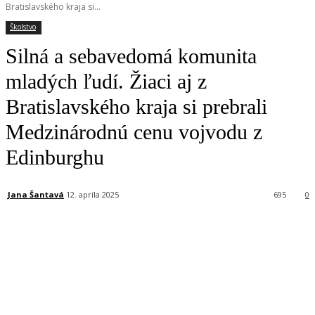
Bratislavského kraja si...
Školstvo
Silná a sebavedomá komunita
mladých ľudí. Žiaci aj z
Bratislavského kraja si prebrali
Medzinárodnú cenu vojvodu z
Edinburghu
Jana Šantavá
12. apríla 2025
695
0
Facebook
X
Linkedin
Tumblr