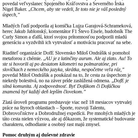
povedal veľvyslanec Spojeného Kráľovstva a Severného Írska
Nigel Baker. „
Chcem, aby ste vedeli, že toto nie je váš posledný
úspech,”
Mladých ľudí podporila aj komička Lujza Garajová-Schrameková,
herec Jakub Jablonský, komentátor F1 Števo Eisele, hudobník The
Curly Simon a ďalší, ktorí svojou prítomnosťou podporili mladú
generáciu a vyzdvihli ich vytrvalosť a motiváciu pracovať na sebe.
Riaditeľ organizácie DofE Slovensko Miloš Ondrášik si pomohol
metaforou z chémie. „
AU je z latinčiny aurum. Ale aj zlato. Au! To
ste si hovorili aj po desiatom kilometri na polmaratóne, pri
slovíčkach z nemeckého jazyka, skrátka, nespočetne veľa ráz,”
povedal Miloš Ondrášik a poukázal na to, že cesta za úspechom je
niekedy bolestivá, no na záver príde zaslúžená odmena. „
DofE je
silná komunita. Aj zodpovednosť. Byť Dofákom či Dofáčkou
znamená byť každý deň lepším človekom.”
Zlatá úroveň programu predstavuje viac než 18 mesiacov vytrvalej
práce na štyroch oblastiach – Športe, rozvoji Talentu,
Dobrovoľníctve a Dobrodružnej expedícii. Pre mnohých mladých je
táto cesta nielen výzvou, ale aj dôkazom, že systematické budovanie
charakteru, odhodlanie a osobný rast majú zmysel.
Pomoc druhým aj duševné zdravie