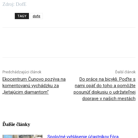
Zdroj: DofE
TAGY
dofe
Facebook
X
Linkedin
Tumblr
Predchádzajúci článok
Ďalší článok
Ekocentrum Čunovo pozýva na
Do práce na bicykli. Poďte s
komentovanú vychádzku za
nami opäť do toho a pomôžte
„lietajúcim diamantom“
posunúť diskusiu o udržateľnej
doprave v našich mestách
Ďalšie články
Spoločné vyhlásenie účastníkov Fóra