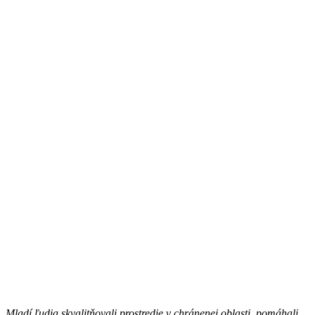
Mladí ľudia skvalitňovali prostredie v chránenej oblasti, pomáhali