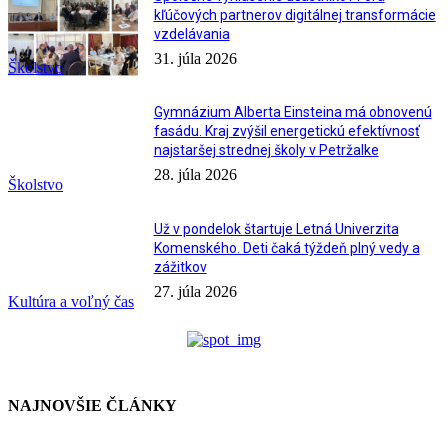
kľúčových partnerov digitálnej transformácie
vzdelávania
31. júla 2026
Školstvo
Gymnázium Alberta Einsteina má obnovenú
fasádu. Kraj zvýšil energetickú efektívnosť
najstaršej strednej školy v Petržalke
28. júla 2026
Školstvo
Už v pondelok štartuje Letná Univerzita
Komenského. Deti čaká týždeň plný vedy a
zážitkov
27. júla 2026
Kultúra a voľný čas
NAJNOVŠIE ČLÁNKY