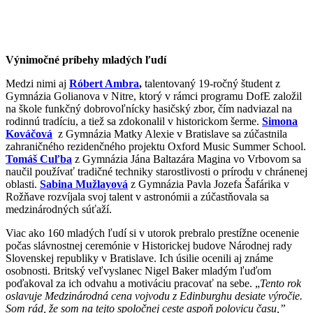
Výnimočné príbehy mladých ľudí
Medzi nimi aj
Róbert Ambra
,
talentovaný 19-ročný študent z
Gymnázia Golianova v Nitre, ktorý v rámci programu DofE založil
na škole funkčný dobrovoľnícky hasičský zbor, čím nadviazal na
rodinnú tradíciu, a tiež sa zdokonalil v historickom šerme.
Simona
Kováčová
z Gymnázia Matky Alexie v Bratislave sa zúčastnila
zahraničného rezidenčného projektu Oxford Music Summer School.
Tomáš Cuľba
z Gymnázia Jána Baltazára Magina vo Vrbovom sa
naučil používať tradičné techniky starostlivosti o prírodu v chránenej
oblasti.
Sabina Mužlayová
z Gymnázia Pavla Jozefa Šafárika v
Rožňave rozvíjala svoj talent v astronómii a zúčastňovala sa
medzinárodných súťaží.
Viac ako 160 mladých ľudí si v utorok prebralo prestížne ocenenie
počas slávnostnej ceremónie v Historickej budove Národnej rady
Slovenskej republiky v Bratislave. Ich úsilie ocenili aj známe
osobnosti. Britský veľvyslanec Nigel Baker mladým ľuďom
poďakoval za ich odvahu a motiváciu pracovať na sebe. „
Tento rok
oslavuje Medzinárodná cena vojvodu z Edinburghu desiate výročie.
Som rád, že som na tejto spoločnej ceste aspoň polovicu času,”