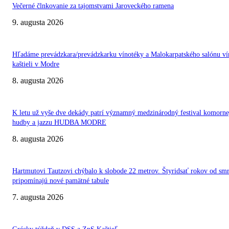
Večerné člnkovanie za tajomstvami Jaroveckého ramena
9. augusta 2026
Hľadáme prevádzkara/prevádzkarku vínotéky a Malokarpatského salónu ví
kaštieli v Modre
8. augusta 2026
K letu už vyše dve dekády patrí významný medzinárodný festival komorne
hudby a jazzu HUDBA MODRE
8. augusta 2026
Hartmutovi Tautzovi chýbalo k slobode 22 metrov. Štyridsať rokov od smr
pripomínajú nové pamätné tabule
7. augusta 2026