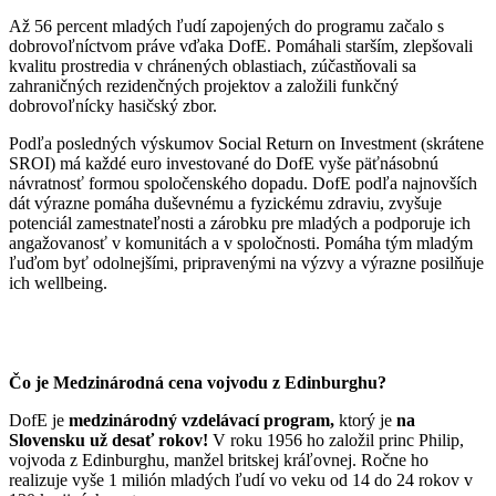
Až 56 percent mladých ľudí zapojených do programu začalo s
dobrovoľníctvom práve vďaka DofE. Pomáhali starším, zlepšovali
kvalitu prostredia v chránených oblastiach, zúčastňovali sa
zahraničných rezidenčných projektov a založili funkčný
dobrovoľnícky hasičský zbor.
Podľa posledných výskumov Social Return on Investment (skrátene
SROI) má každé euro investované do DofE vyše päťnásobnú
návratnosť formou spoločenského dopadu. DofE podľa najnovších
dát výrazne pomáha duševnému a fyzickému zdraviu, zvyšuje
potenciál zamestnateľnosti a zárobku pre mladých a podporuje ich
angažovanosť v komunitách a v spoločnosti. Pomáha tým mladým
ľuďom byť odolnejšími, pripravenými na výzvy a výrazne posilňuje
ich wellbeing.
Čo je Medzinárodná cena vojvodu z Edinburghu?
DofE je
medzinárodný vzdelávací program,
ktorý je
na
Slovensku už desať rokov!
V roku 1956 ho založil princ Philip,
vojvoda z Edinburghu, manžel britskej kráľovnej. Ročne ho
realizuje vyše 1 milión mladých ľudí vo veku od 14 do 24 rokov v