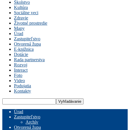
Školstvo
Kultúra
Sociálne veci
Zdravie
Životné prostredie
Mapy
Úrad
Zastupiteľstvo
Otvorená župa
E-knižnica
Dotácie
Rada partnerstva
Rozvoj
Interact
Foto
Video
Podujatia
Kontakty
Úrad
Zastupiteľstvo
Archív
Otvorená župa