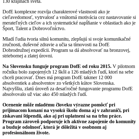
130 krajinách sveta.
DofE komplexne rozvíja charakterové vlastnosti ako je
cieľavedomosť, vytrvalosť a vnútorná motivácia cez nastavovanie si
merateľných cieľov a ich systematické napĺňanie v oblastiach ako je
Šport, Talent a Dobrovoľníctvo.
Mladí ľudia tvoria silnú komunitu, zlepšujú si svoje komunikačné
zručnosti, duševné zdravie a učia sa tímovosti na DofE
Dobrodružnej expedícii. Program sa dá absolvovať na bronzovej,
striebornej a zlatej úrovni.
Na Slovensku funguje program DofE od roku 2015.
V pilotnom
ročníku bolo zapojených 12 škôl a 126 mladých ľudí, ktorí na sebe
chceli pracovať. Dnes má program DofE takmer 12 000
absolventiek a absolventov zo všetkých kútov Slovenska.
Najvyššiu, zlatú úroveň za desaťročné fungovanie programu DofE
absolvovalo už viac ako 450 mladých ľudí.
Ocenenie môže mladému človeku výrazne pomôcť pri
prijímacom konaní na vysokú školu doma aj v zahraničí, pri
získavaní štipendií, ako aj pri uplatnení sa na trhu práce.
Program zároveň podporuje ich aktívne zapojenie do komunity
a buduje odolnosť, ktorá je dôležitá v osobnom aj
profesionálnom živote.