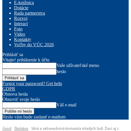
E-knižnica
Dotácie
Rada partnerstva
Rozvoj
Interact
Foto
Video
Kontakty
Voľby do VÚC 2026
Prihlásiť sa
Vitajte! prihlásenie k účtu
Vaše užívateľské meno
heslo
Forgot your password? Get help
GDPR
Obnova hesla
Obnoviť svoje heslo
Váš e-mail
Heslo vám bude zaslané e-mailom
Úvod
Školstvo
Silná a sebavedomá komunita mladých ľudí. Žiaci aj z