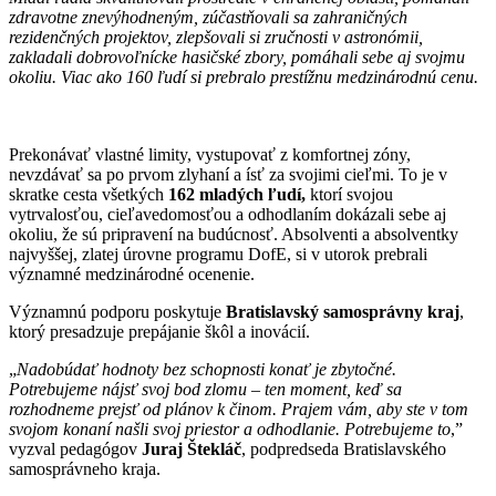
zdravotne znevýhodneným, zúčastňovali sa zahraničných
rezidenčných projektov, zlepšovali si zručnosti v astronómii,
zakladali dobrovoľnícke hasičské zbory, pomáhali sebe aj svojmu
okoliu. Viac ako 160 ľudí si prebralo prestížnu medzinárodnú cenu.
Prekonávať vlastné limity, vystupovať z komfortnej zóny,
nevzdávať sa po prvom zlyhaní a ísť za svojimi cieľmi. To je v
skratke cesta všetkých
162 mladých ľudí,
ktorí svojou
vytrvalosťou, cieľavedomosťou a odhodlaním dokázali sebe aj
okoliu, že sú pripravení na budúcnosť. Absolventi a absolventky
najvyššej, zlatej úrovne programu DofE, si v utorok prebrali
významné medzinárodné ocenenie.
Významnú podporu poskytuje
Bratislavský samosprávny kraj
,
ktorý presadzuje prepájanie škôl a inovácií.
„
Nadobúdať hodnoty bez schopnosti konať je zbytočné.
Potrebujeme nájsť svoj bod zlomu –
ten
moment, keď sa
rozhodneme prejsť od plánov k činom. Prajem vám, aby ste v tom
svojom konaní našli svoj priestor a odhodlanie. Potrebujeme to
,”
vyzval pedagógov
Juraj Štekláč
, podpredseda Bratislavského
samosprávneho kraja.