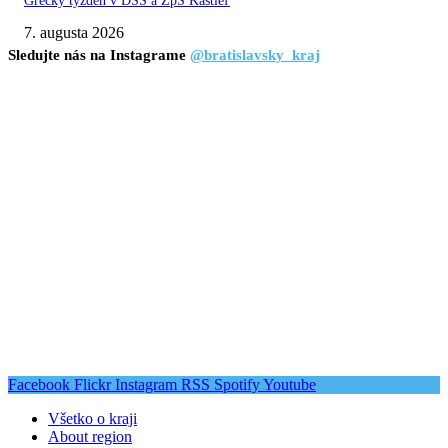
Grécky týždeň v DSS a ZpS Kaštieľ
7. augusta 2026
Sledujte nás na Instagrame
@bratislavsky_kraj
Facebook
Flickr
Instagram
RSS
Spotify
Youtube
Všetko o kraji
About region