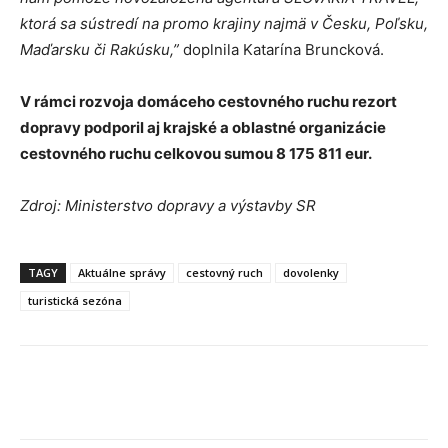
ktorá sa sústredí na promo krajiny najmä v Česku, Poľsku,
Maďarsku či Rakúsku,”
doplnila Katarína Bruncková.
V rámci rozvoja domáceho cestovného ruchu rezort
dopravy podporil aj krajské a oblastné organizácie
cestovného ruchu celkovou sumou 8 175 811 eur.
Zdroj: Ministerstvo dopravy a výstavby SR
TAGY
Aktuálne správy
cestovný ruch
dovolenky
turistická sezóna
Facebook
X
Linkedin
Tumblr