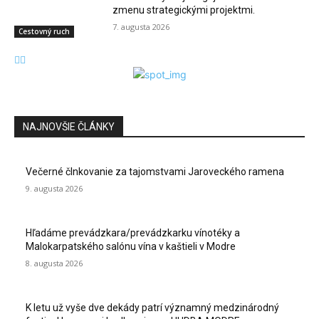
zmenu strategickými projektmi.
7. augusta 2026
Cestovný ruch
NAJNOVŠIE ČLÁNKY
Večerné člnkovanie za tajomstvami Jaroveckého ramena
9. augusta 2026
Hľadáme prevádzkara/prevádzkarku vínotéky a
Malokarpatského salónu vína v kaštieli v Modre
8. augusta 2026
K letu už vyše dve dekády patrí významný medzinárodný