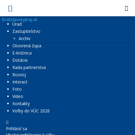
Bratislavskykraj.sk
Úrad
Zastupiteľstvo
Archív
Otvorená župa
E-knižnica
Dotácie
Rada partnerstva
Rozvoj
Interact
Foto
Video
Kontakty
Voľby do VÚC 2026
Prihlásiť sa
Vitajte! prihlásenie k účtu