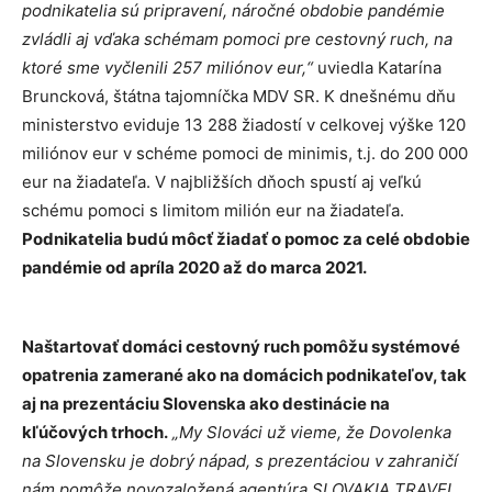
podnikatelia sú pripravení, náročné obdobie pandémie
zvládli aj vďaka schémam pomoci pre cestovný ruch, na
ktoré sme vyčlenili 257 miliónov eur,“
uviedla Katarína
Bruncková, štátna tajomníčka MDV SR. K dnešnému dňu
ministerstvo eviduje 13 288 žiadostí v celkovej výške 120
miliónov eur v schéme pomoci de minimis, t.j. do 200 000
eur na žiadateľa. V najbližších dňoch spustí aj veľkú
schému pomoci s limitom milión eur na žiadateľa.
Podnikatelia budú môcť žiadať o pomoc za celé obdobie
pandémie od apríla 2020 až do marca 2021.
Naštartovať domáci cestovný ruch pomôžu systémové
opatrenia zamerané ako na domácich podnikateľov, tak
aj na prezentáciu Slovenska ako destinácie na
kľúčových trhoch.
„My Slováci už vieme, že Dovolenka
na Slovensku je dobrý nápad, s prezentáciou v zahraničí
nám pomôže novozaložená agentúra SLOVAKIA TRAVEL,