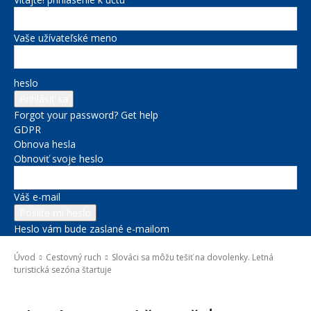
Vaše užívateľské meno
heslo
Forgot your password? Get help
GDPR
Obnova hesla
Obnoviť svoje heslo
Váš e-mail
Heslo vám bude zaslané e-mailom
Úvod
Cestovný ruch
Slováci sa môžu tešiť na dovolenky. Letná
turistická sezóna štartuje
Cestovný ruch