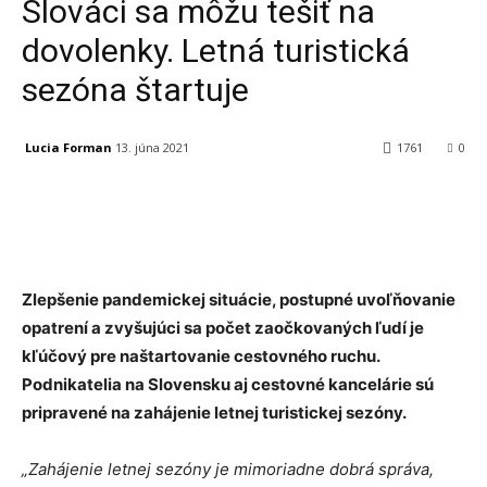
Slováci sa môžu tešiť na
dovolenky. Letná turistická
sezóna štartuje
Lucia Forman
13. júna 2021
1761
0
Facebook
X
Linkedin
Tumblr
Zlepšenie pandemickej situácie, postupné uvoľňovanie
opatrení a zvyšujúci sa počet zaočkovaných ľudí je
kľúčový pre naštartovanie cestovného ruchu.
Podnikatelia na Slovensku aj cestovné kancelárie sú
pripravené na zahájenie letnej turistickej sezóny.
„Zahájenie letnej sezóny je mimoriadne dobrá správa,