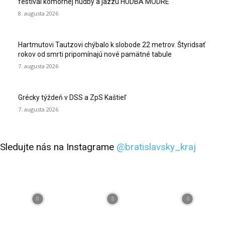
festival komornej hudby a jazzu HUDBA MODRE
8. augusta 2026
Hartmutovi Tautzovi chýbalo k slobode 22 metrov. Štyridsať
rokov od smrti pripomínajú nové pamätné tabule
7. augusta 2026
Grécky týždeň v DSS a ZpS Kaštieľ
7. augusta 2026
Sledujte nás na Instagrame
@bratislavsky_kraj