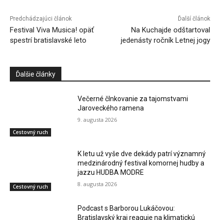
Predchádzajúci článok
Ďalší článok
Festival Viva Musica! opäť
Na Kuchajde odštartoval
spestrí bratislavské leto
jedenásty ročník Letnej jogy
Ďalšie články
Večerné člnkovanie za tajomstvami
Jaroveckého ramena
9. augusta 2026
Cestovný ruch
K letu už vyše dve dekády patrí významný
medzinárodný festival komornej hudby a
jazzu HUDBA MODRE
8. augusta 2026
Cestovný ruch
Podcast s Barborou Lukáčovou:
Bratislavský kraj reaguje na klimatickú