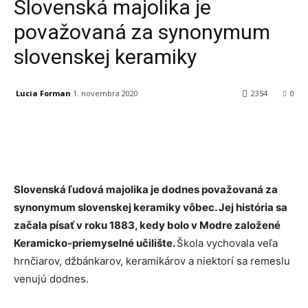
Slovenská majolika je
považovaná za synonymum
slovenskej keramiky
Lucia Forman
1. novembra 2020
2354
0
Facebook
X
Linkedin
Tumblr
Slovenská ľudová majolika je dodnes považovaná za
synonymum slovenskej keramiky vôbec. Jej história sa
začala písať v roku 1883, kedy bolo v Modre založené
Keramicko-priemyselné učilište.
Škola vychovala veľa
hrnčiarov, džbánkarov, keramikárov a niektorí sa remeslu
venujú dodnes.