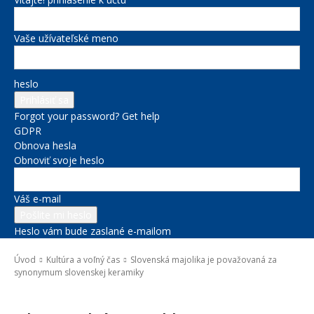
Vaše užívateľské meno
heslo
Forgot your password? Get help
GDPR
Obnova hesla
Obnoviť svoje heslo
Váš e-mail
Heslo vám bude zaslané e-mailom
Úvod
Kultúra a voľný čas
Slovenská majolika je považovaná za
synonymum slovenskej keramiky
Kultúra a voľný čas