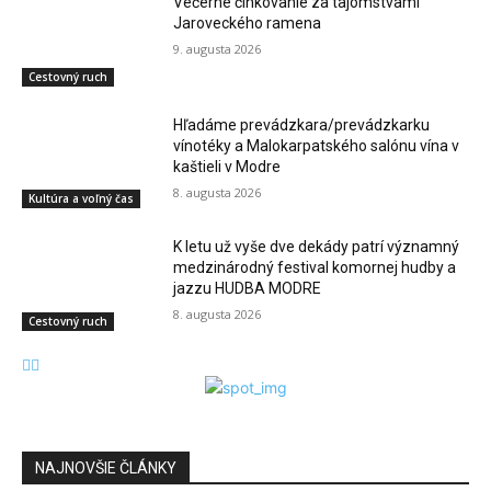
Večerné člnkovanie za tajomstvami
Jaroveckého ramena
9. augusta 2026
Cestovný ruch
Hľadáme prevádzkara/prevádzkarku
vínotéky a Malokarpatského salónu vína v
kaštieli v Modre
8. augusta 2026
Kultúra a voľný čas
K letu už vyše dve dekády patrí významný
medzinárodný festival komornej hudby a
jazzu HUDBA MODRE
8. augusta 2026
Cestovný ruch
NAJNOVŠIE ČLÁNKY