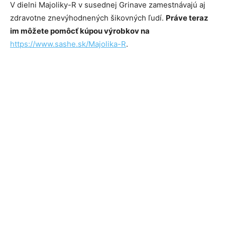
V dielni Majoliky-R v susednej Grinave zamestnávajú aj
zdravotne znevýhodnených šikovných ľudí.
Práve teraz
im môžete pomôcť kúpou výrobkov na
https://www.sashe.sk/Majolika-R
.