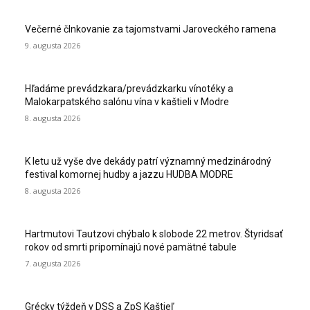
Večerné člnkovanie za tajomstvami Jaroveckého ramena
9. augusta 2026
Hľadáme prevádzkara/prevádzkarku vínotéky a
Malokarpatského salónu vína v kaštieli v Modre
8. augusta 2026
K letu už vyše dve dekády patrí významný medzinárodný
festival komornej hudby a jazzu HUDBA MODRE
8. augusta 2026
Hartmutovi Tautzovi chýbalo k slobode 22 metrov. Štyridsať
rokov od smrti pripomínajú nové pamätné tabule
7. augusta 2026
Grécky týždeň v DSS a ZpS Kaštieľ