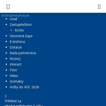
Bratislavskykraj.sk
Úrad
Zastupiteľstvo
Archív
Otvorená župa
E-knižnica
Dotácie
Rada partnerstva
Rozvoj
Interact
Foto
Video
Kontakty
Voľby do VÚC 2026
Prihlásiť sa
Vitajte! prihlásenie k účtu