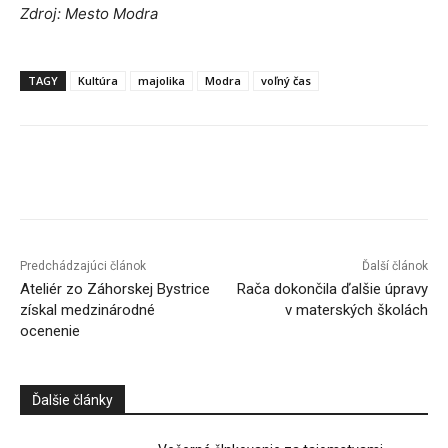
Zdroj: Mesto Modra
TAGY
Kultúra
majolika
Modra
voľný čas
Facebook
X
Linkedin
Tumblr
Predchádzajúci článok
Ďalší článok
Ateliér zo Záhorskej Bystrice
Rača dokončila ďalšie úpravy
získal medzinárodné
v materských školách
ocenenie
Ďalšie články