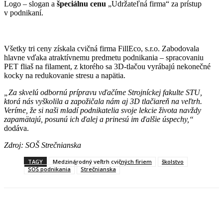
Logo – slogan a
špeciálnu cenu
„Udržateľná firma“ za prístup
v podnikaní.
Všetky tri ceny získala cvičná firma FillEco, s.r.o. Zabodovala
hlavne vďaka atraktívnemu predmetu podnikania – spracovaniu
PET fliaš na filament, z ktorého sa 3D-tlačou vyrábajú nekonečné
kocky na redukovanie stresu a napätia.
„Za skvelú odbornú prípravu vďačíme Strojníckej fakulte STU,
ktorá nás vyškolila a zapožičala nám aj 3D tlačiareň na veľtrh.
Veríme, že si naši mladí podnikatelia svoje lekcie života navždy
zapamätajú, posunú ich ďalej a prinesú im ďalšie úspechy,“
dodáva.
Zdroj: SOŠ Strečnianska
TAGY
Medzinárodný veľtrh cvičných firiem
školstvo
SOŠ podnikania
Strečnianska
Facebook
X
Linkedin
Tumblr