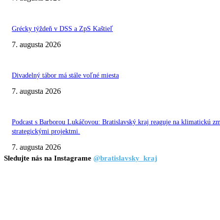
Grécky týždeň v DSS a ZpS Kaštieľ
7. augusta 2026
Divadelný tábor má stále voľné miesta
7. augusta 2026
Podcast s Barborou Lukáčovou: Bratislavský kraj reaguje na klimatickú z
strategickými projektmi.
7. augusta 2026
Sledujte nás na Instagrame
@bratislavsky_kraj