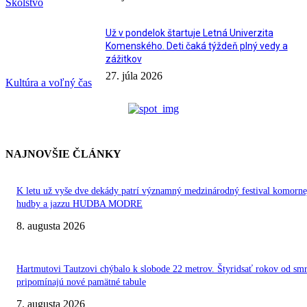
Školstvo
Už v pondelok štartuje Letná Univerzita
Komenského. Deti čaká týždeň plný vedy a
zážitkov
27. júla 2026
Kultúra a voľný čas
NAJNOVŠIE ČLÁNKY
K letu už vyše dve dekády patrí významný medzinárodný festival komorne
hudby a jazzu HUDBA MODRE
8. augusta 2026
Hartmutovi Tautzovi chýbalo k slobode 22 metrov. Štyridsať rokov od smr
pripomínajú nové pamätné tabule
7. augusta 2026