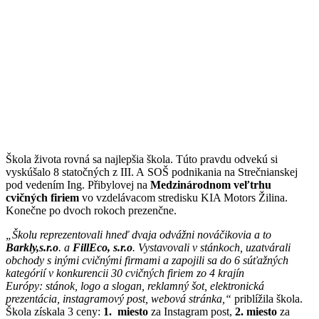
Škola života rovná sa najlepšia škola. Túto pravdu odvekú si
vyskúšalo 8 statočných z III. A SOŠ podnikania na Strečnianskej
pod vedením Ing. Přibylovej na
Medzinárodnom veľtrhu
cvičných firiem
vo vzdelávacom stredisku KIA Motors Žilina.
Konečne po dvoch rokoch prezenčne.
„Školu reprezentovali hneď dvaja odvážni nováčikovia a to
Barkly,s.r.o
. a
FillEco, s.r.o
. Vystavovali v stánkoch, uzatvárali
obchody s inými cvičnými firmami a zapojili sa do 6 súťažných
kategórií v konkurencii 30 cvičných firiem zo 4 krajín
Európy: stánok, logo a slogan, reklamný šot, elektronická
prezentácia, instagramový post, webová stránka,“
priblížila škola.
Škola získala 3 ceny:
1. miesto
za Instagram post,
2. miesto
za