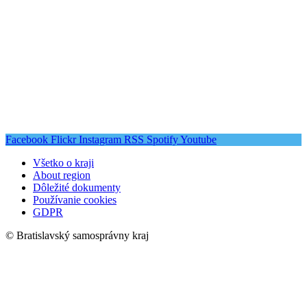
Facebook
Flickr
Instagram
RSS
Spotify
Youtube
Všetko o kraji
About region
Dôležité dokumenty
Používanie cookies
GDPR
© Bratislavský samosprávny kraj