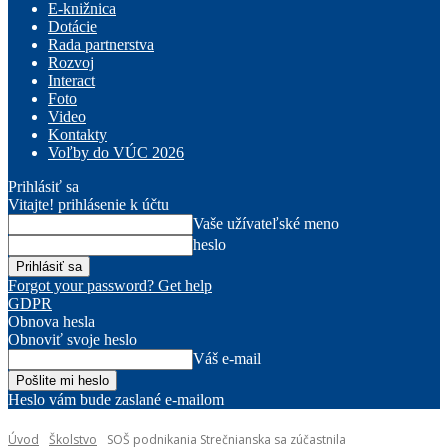
E-knižnica
Dotácie
Rada partnerstva
Rozvoj
Interact
Foto
Video
Kontakty
Voľby do VÚC 2026
Prihlásiť sa
Vitajte! prihlásenie k účtu
Vaše užívateľské meno
heslo
Forgot your password? Get help
GDPR
Obnova hesla
Obnoviť svoje heslo
Váš e-mail
Heslo vám bude zaslané e-mailom
Úvod
Školstvo
SOŠ podnikania Strečnianska sa zúčastnila