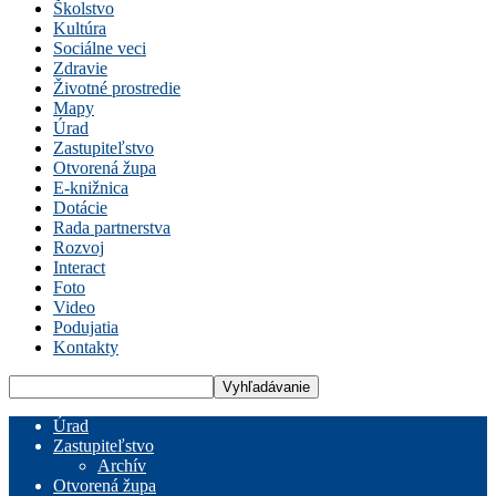
Školstvo
Kultúra
Sociálne veci
Zdravie
Životné prostredie
Mapy
Úrad
Zastupiteľstvo
Otvorená župa
E-knižnica
Dotácie
Rada partnerstva
Rozvoj
Interact
Foto
Video
Podujatia
Kontakty
Úrad
Zastupiteľstvo
Archív
Otvorená župa