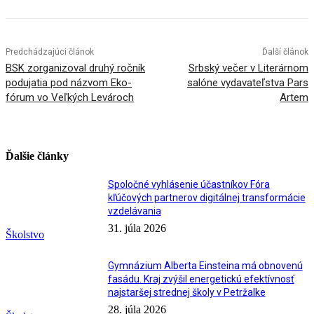
Predchádzajúci článok
Ďalší článok
BSK zorganizoval druhý ročník
Srbský večer v Literárnom
podujatia pod názvom Eko-
salóne vydavateľstva Pars
fórum vo Veľkých Levároch
Artem
Ďalšie články
Spoločné vyhlásenie účastníkov Fóra
kľúčových partnerov digitálnej transformácie
vzdelávania
31. júla 2026
Školstvo
Gymnázium Alberta Einsteina má obnovenú
fasádu. Kraj zvýšil energetickú efektívnosť
najstaršej strednej školy v Petržalke
28. júla 2026