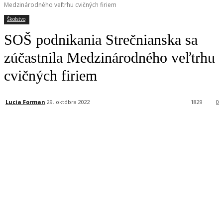
Medzinárodného veľtrhu cvičných firiem
Školstvo
SOŠ podnikania Strečnianska sa
zúčastnila Medzinárodného veľtrhu
cvičných firiem
Lucia Forman
29. októbra 2022
1829
0
Facebook
X
Linkedin
Tumblr