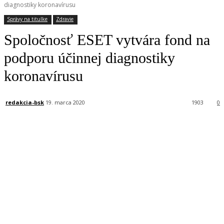
diagnostiky koronavírusu
Správy na titulke
Zdravie
Spoločnosť ESET vytvára fond na
podporu účinnej diagnostiky
koronavírusu
redakcia-bsk
19. marca 2020
1903
0
Facebook
X
Linkedin
Tumblr