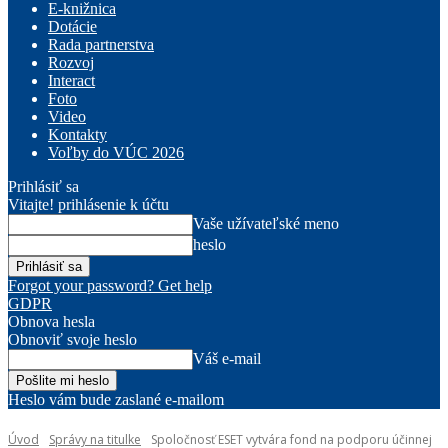
E-knižnica
Dotácie
Rada partnerstva
Rozvoj
Interact
Foto
Video
Kontakty
Voľby do VÚC 2026
Prihlásiť sa
Vitajte! prihlásenie k účtu
Vaše užívateľské meno
heslo
Forgot your password? Get help
GDPR
Obnova hesla
Obnoviť svoje heslo
Váš e-mail
Heslo vám bude zaslané e-mailom
Úvod
Správy na titulke
Spoločnosť ESET vytvára fond na podporu účinnej