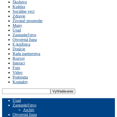
Školstvo
Kultúra
Sociálne veci
Zdravie
Životné prostredie
Mapy
Úrad
Zastupiteľstvo
Otvorená župa
E-knižnica
Dotácie
Rada partnerstva
Rozvoj
Interact
Foto
Video
Podujatia
Kontakty
Úrad
Zastupiteľstvo
Archív
Otvorená župa