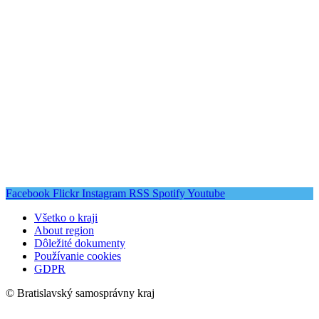
Facebook
Flickr
Instagram
RSS
Spotify
Youtube
Všetko o kraji
About region
Dôležité dokumenty
Používanie cookies
GDPR
© Bratislavský samosprávny kraj