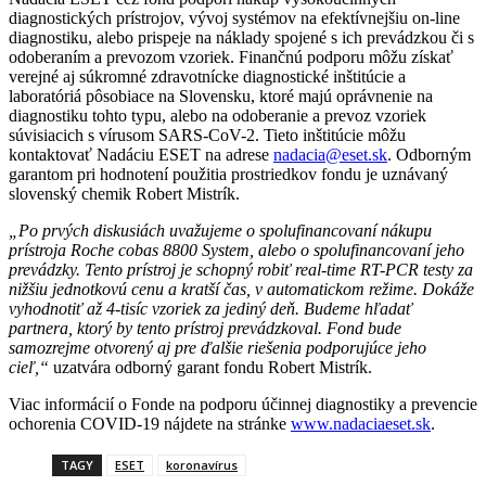
diagnostických prístrojov, vývoj systémov na efektívnejšiu on-line
diagnostiku, alebo prispeje na náklady spojené s ich prevádzkou či s
odoberaním a prevozom vzoriek. Finančnú podporu môžu získať
verejné aj súkromné zdravotnícke diagnostické inštitúcie a
laboratóriá pôsobiace na Slovensku, ktoré majú oprávnenie na
diagnostiku tohto typu, alebo na odoberanie a prevoz vzoriek
súvisiacich s vírusom SARS-CoV-2. Tieto inštitúcie môžu
kontaktovať Nadáciu ESET na adrese
nadacia@eset.sk
. Odborným
garantom pri hodnotení použitia prostriedkov fondu je uznávaný
slovenský chemik Robert Mistrík.
„Po prvých diskusiách uvažujeme o spolufinancovaní nákupu
prístroja Roche cobas 8800 System, alebo o spolufinancovaní jeho
prevádzky. Tento prístroj je schopný robiť real-time RT-PCR testy za
nižšiu jednotkovú cenu a kratší čas, v automatickom režime. Dokáže
vyhodnotiť až 4-tisíc vzoriek za jediný deň. Budeme hľadať
partnera, ktorý by tento prístroj prevádzkoval. Fond bude
samozrejme otvorený aj pre ďalšie riešenia podporujúce jeho
cieľ,“
uzatvára odborný garant fondu Robert Mistrík.
Viac informácií o Fonde na podporu účinnej diagnostiky a prevencie
ochorenia COVID-19 nájdete na stránke
www.nadaciaeset.sk
.
TAGY
ESET
koronavírus