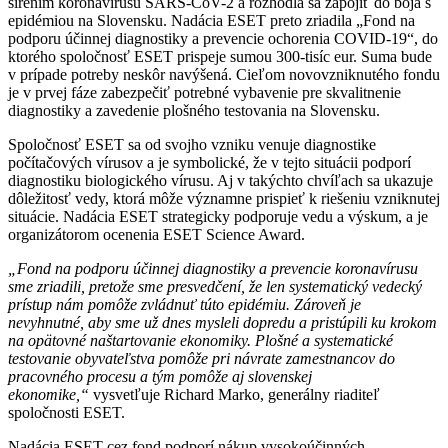
šírením koronavírusu SARS-CoV-2 a rozhodla sa zapojiť do boja s
epidémiou na Slovensku. Nadácia ESET preto zriadila „Fond na
podporu účinnej diagnostiky a prevencie ochorenia COVID-19“, do
ktorého spoločnosť ESET prispeje sumou 300-tisíc eur. Suma bude
v prípade potreby neskôr navýšená. Cieľom novovzniknutého fondu
je v prvej fáze zabezpečiť potrebné vybavenie pre skvalitnenie
diagnostiky a zavedenie plošného testovania na Slovensku.
Spoločnosť ESET sa od svojho vzniku venuje diagnostike
počítačových vírusov a je symbolické, že v tejto situácii podporí
diagnostiku biologického vírusu. Aj v takýchto chvíľach sa ukazuje
dôležitosť vedy, ktorá môže významne prispieť k riešeniu vzniknutej
situácie. Nadácia ESET strategicky podporuje vedu a výskum, a je
organizátorom ocenenia ESET Science Award.
„Fond na podporu účinnej diagnostiky a prevencie koronavírusu
sme zriadili, pretože sme presvedčení, že len systematický vedecký
prístup nám pomôže zvládnuť túto epidémiu. Zároveň je
nevyhnutné, aby sme už dnes mysleli dopredu a pristúpili ku krokom
na opätovné naštartovanie ekonomiky. Plošné a systematické
testovanie obyvateľstva pomôže pri návrate zamestnancov do
pracovného procesu a tým pomôže aj slovenskej
ekonomike,“
vysvetľuje Richard Marko, generálny riaditeľ
spoločnosti ESET.
Nadácia ESET cez fond podporí nákup vysokoúčinných