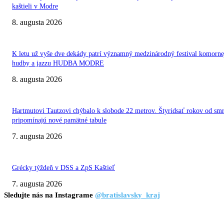
kaštieli v Modre
8. augusta 2026
K letu už vyše dve dekády patrí významný medzinárodný festival komorne
hudby a jazzu HUDBA MODRE
8. augusta 2026
Hartmutovi Tautzovi chýbalo k slobode 22 metrov. Štyridsať rokov od smr
pripomínajú nové pamätné tabule
7. augusta 2026
Grécky týždeň v DSS a ZpS Kaštieľ
7. augusta 2026
Sledujte nás na Instagrame
@bratislavsky_kraj