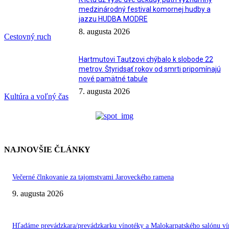
medzinárodný festival komornej hudby a
jazzu HUDBA MODRE
8. augusta 2026
Cestovný ruch
Hartmutovi Tautzovi chýbalo k slobode 22
metrov. Štyridsať rokov od smrti pripomínajú
nové pamätné tabule
7. augusta 2026
Kultúra a voľný čas
NAJNOVŠIE ČLÁNKY
Večerné člnkovanie za tajomstvami Jaroveckého ramena
9. augusta 2026
Hľadáme prevádzkara/prevádzkarku vínotéky a Malokarpatského salónu ví