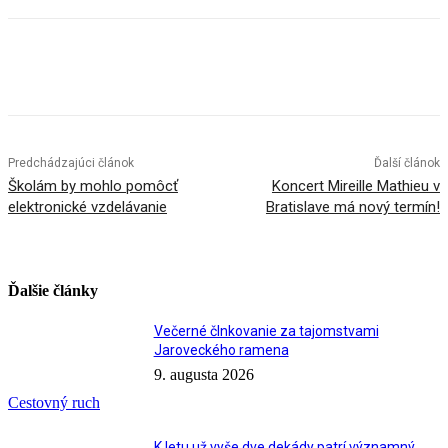
Facebook
X
Linkedin
Tumblr
Predchádzajúci článok
Ďalší článok
Školám by mohlo pomôcť
Koncert Mireille Mathieu v
elektronické vzdelávanie
Bratislave má nový termín!
Ďalšie články
Večerné člnkovanie za tajomstvami
Jaroveckého ramena
9. augusta 2026
Cestovný ruch
K letu už vyše dve dekády patrí významný