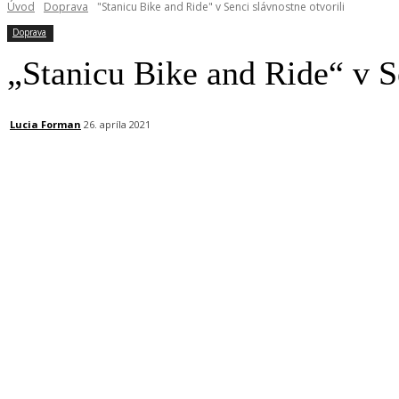
Úvod
Doprava
"Stanicu Bike and Ride" v Senci slávnostne otvorili
Doprava
„Stanicu Bike and Ride“ v Se
Lucia Forman
26. apríla 2021
Facebook
X
Linkedin
Tumblr