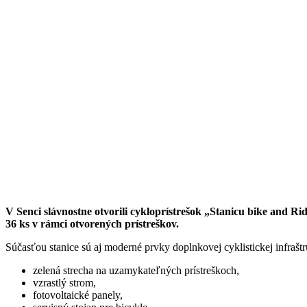
V Senci slávnostne otvorili cykloprístrešok „Stanicu bike and R
36 ks v rámci otvorených prístreškov.
Súčasťou stanice sú aj moderné prvky doplnkovej cyklistickej infrašt
zelená strecha na uzamykateľných prístreškoch,
vzrastlý strom,
fotovoltaické panely,