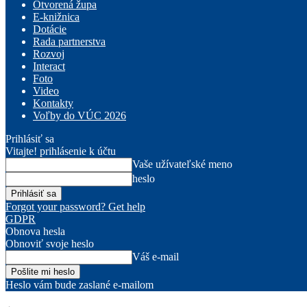
Otvorená župa
E-knižnica
Dotácie
Rada partnerstva
Rozvoj
Interact
Foto
Video
Kontakty
Voľby do VÚC 2026
Prihlásiť sa
Vitajte! prihlásenie k účtu
Vaše užívateľské meno
heslo
Forgot your password? Get help
GDPR
Obnova hesla
Obnoviť svoje heslo
Váš e-mail
Heslo vám bude zaslané e-mailom