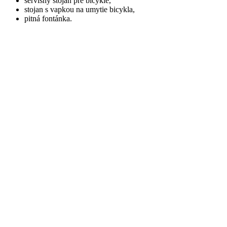
servisný stojan pre bicykle,
stojan s vapkou na umytie bicykla,
pitná fontánka.