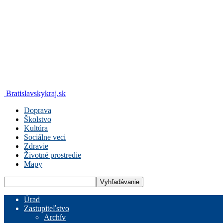
Bratislavskykraj.sk
Doprava
Školstvo
Kultúra
Sociálne veci
Zdravie
Životné prostredie
Mapy
Úrad
Zastupiteľstvo
Archív