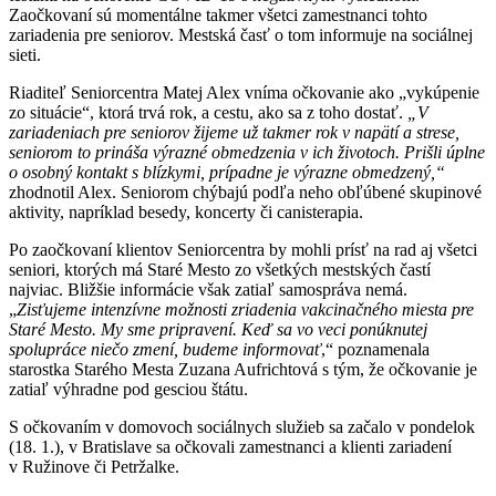
Zaočkovaní sú momentálne takmer všetci zamestnanci tohto
zariadenia pre seniorov. Mestská časť o tom informuje na sociálnej
sieti.
Riaditeľ Seniorcentra Matej Alex vníma očkovanie ako „vykúpenie
zo situácie“, ktorá trvá rok, a cestu, ako sa z toho dostať.
„V
zariadeniach pre seniorov žijeme už takmer rok v napätí a strese,
seniorom to prináša výrazné obmedzenia v ich životoch. Prišli úplne
o osobný kontakt s blízkymi, prípadne je výrazne obmedzený,“
zhodnotil Alex. Seniorom chýbajú podľa neho obľúbené skupinové
aktivity, napríklad besedy, koncerty či canisterapia.
Po zaočkovaní klientov Seniorcentra by mohli prísť na rad aj všetci
seniori, ktorých má Staré Mesto zo všetkých mestských častí
najviac. Bližšie informácie však zatiaľ samospráva nemá.
„
Zisťujeme intenzívne možnosti zriadenia vakcinačného miesta pre
Staré Mesto. My sme pripravení. Keď sa vo veci ponúknutej
spolupráce niečo zmení, budeme informovať
,“ poznamenala
starostka Starého Mesta Zuzana Aufrichtová s tým, že očkovanie je
zatiaľ výhradne pod gesciou štátu.
S očkovaním v domovoch sociálnych služieb sa začalo v pondelok
(18. 1.), v Bratislave sa očkovali zamestnanci a klienti zariadení
v Ružinove či Petržalke.