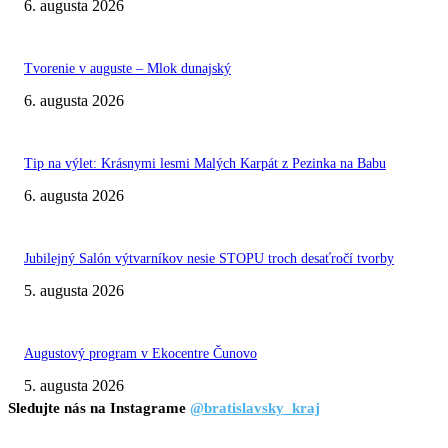
6. augusta 2026
Tvorenie v auguste – Mlok dunajský
6. augusta 2026
Tip na výlet: Krásnymi lesmi Malých Karpát z Pezinka na Babu
6. augusta 2026
Jubilejný Salón výtvarníkov nesie STOPU troch desaťročí tvorby
5. augusta 2026
Augustový program v Ekocentre Čunovo
5. augusta 2026
Sledujte nás na Instagrame
@bratislavsky_kraj