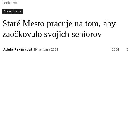
seniorov
Sociálne veci
Staré Mesto pracuje na tom, aby
zaočkovalo svojich seniorov
Adela Pekárková
19. januára 2021
2364
0
Facebook
X
Linkedin
Tumblr