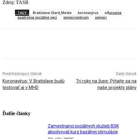
Zdroj: TASR
TAGY
Bratislava Staré Mesto
koronavírus
očkovanie
opatrenia sociálne veci
seniorcentrum
seniori
Facebook
X
Linkedin
Tumblr
Predchádzajúci článok
Ďalší článok
Koronavírus: V Bratislave budú
Tri roky na župe: Pýtajte sa na
testovať aj v MHD
naše projekty plány
Ďalšie články
Zamestnanci sociálnych služieb BSK
absolvovali kurz bazálnej stimulácie