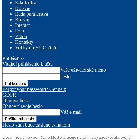
E-knižnica
Dotácie
Rada partnerstva
Rozvoj
Interact
Foto
Video
Kontakty
Voľby do VÚC 2026
Prihlásiť sa
Vitajte! prihlásenie k účtu
Vaše užívateľské meno
heslo
Forgot your password? Get help
GDPR
Obnova hesla
Obnoviť svoje heslo
Váš e-mail
Heslo vám bude zaslané e-mailom
Úvod
Sociálne veci
Staré Mesto pracuje na tom, aby zaočkovalo svojich