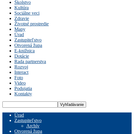
Školstvo
Kultúra
Sociálne veci
Zdravie
Životné prostredie
Mapy
Úrad
Zastupiteľstvo
Otvorená župa
E-knižnica
Dotácie
Rada partnerstva
Rozvoj
Interact
Foto
Video
Podujatia
Kontakty
Úrad
Zastupiteľstvo
Archív
Otvorená župa