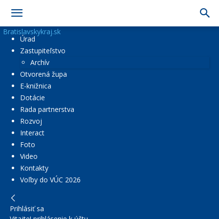
Bratislavskykraj.sk
Úrad
Zastupiteľstvo
Archív
Otvorená župa
E-knižnica
Dotácie
Rada partnerstva
Rozvoj
Interact
Foto
Video
Kontakty
Voľby do VÚC 2026
Prihlásiť sa
Vitajte! prihlásenie k účtu