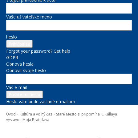
Vaše užívateľské meno
heslo
Forgot your password? Get help
GDPR
Obnova hesla
Obnoviť svoje heslo
Váš e-mail
Heslo vám bude zaslané e-mailom
Úvod
Kultúra a voľný čas
Staré Mesto si pripomína K. Kállaya
výstavou Moja Bratislava
Kultúra a voľný čas