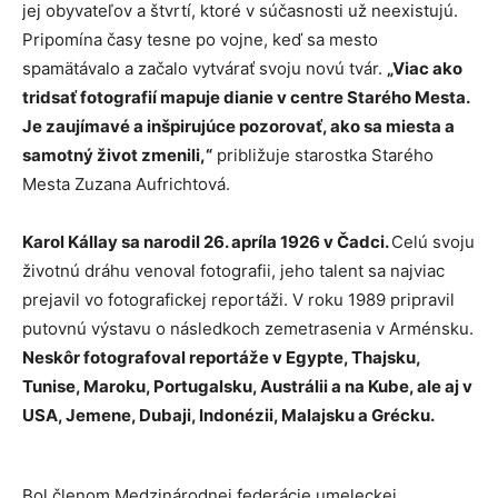
jej obyvateľov a štvrtí, ktoré v súčasnosti už neexistujú.
Pripomína časy tesne po vojne, keď sa mesto
spamätávalo a začalo vytvárať svoju novú tvár.
„Viac ako
tridsať fotografií mapuje dianie v centre Starého Mesta.
Je zaujímavé a inšpirujúce pozorovať, ako sa miesta a
samotný život zmenili,“
približuje starostka Starého
Mesta Zuzana Aufrichtová.
Karol Kállay sa narodil 26. apríla 1926 v Čadci.
Celú svoju
životnú dráhu venoval fotografii, jeho talent sa najviac
prejavil vo fotografickej reportáži. V roku 1989 pripravil
putovnú výstavu o následkoch zemetrasenia v Arménsku.
Neskôr fotografoval reportáže v Egypte, Thajsku,
Tunise, Maroku, Portugalsku, Austrálii a na Kube, ale aj v
USA, Jemene, Dubaji, Indonézii, Malajsku a Grécku.
Bol členom Medzinárodnej federácie umeleckej