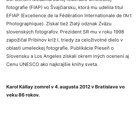
fotografie (FIAP) vo Švajčiarsku, ktorá mu udelila titul
EFIAP (Excellence de la Fédération Internationale de l’Art
Photographique). Získal tiež Zlatý odznak Zväzu
slovenských fotografov. Prezident SR mu v roku 1998
zapožičal Pribinov kríž I. triedy za celoživotné dielo v
oblasti umeleckej fotografie. Publikácie Pieseň o
Slovensku a Los Angeles získali okrem iných ocenení aj
Cenu UNESCO ako najkrajšie knihy sveta.
Karol Kállay zomrel v 4. augusta 2012 v Bratislave vo
veku 86 rokov.