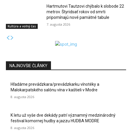
Hartmutovi Tautzovi chýbalo k slobode 22
metrov. Štyridsať rokov od smrti
pripomínajú nové pamätné tabule
7. augusta 2026
Kultúra a voľný čas
NAJNOVŠIE ČLÁNKY
Hľadáme prevádzkara/prevádzkarku vínotéky a
Malokarpatského salónu vína v kaštieli v Modre
8. augusta 2026
K letu už vyše dve dekády patrí významný medzinárodný
festival komornej hudby a jazzu HUDBA MODRE
8. augusta 2026