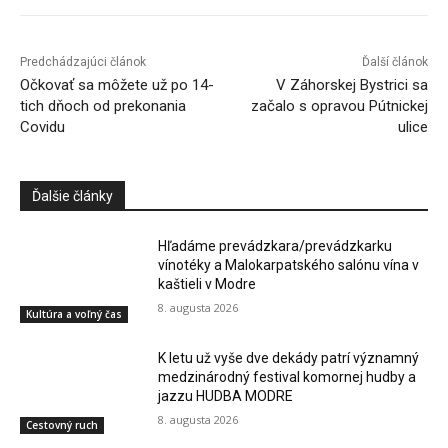
Predchádzajúci článok
Ďalší článok
Očkovať sa môžete už po 14-
V Záhorskej Bystrici sa
tich dňoch od prekonania
začalo s opravou Pútnickej
Covidu
ulice
Ďalšie články
Hľadáme prevádzkara/prevádzkarku
vínotéky a Malokarpatského salónu vína v
kaštieli v Modre
8. augusta 2026
Kultúra a voľný čas
K letu už vyše dve dekády patrí významný
medzinárodný festival komornej hudby a
jazzu HUDBA MODRE
8. augusta 2026
Cestovný ruch