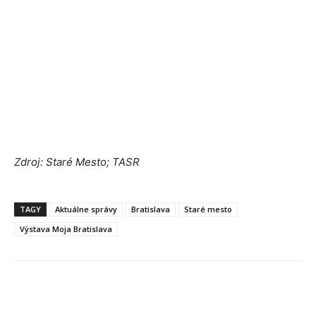
Zdroj: Staré Mesto; TASR
TAGY
Aktuálne správy
Bratislava
Staré mesto
Výstava Moja Bratislava
Facebook
X
Linkedin
Tumblr