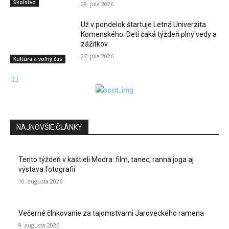
Školstvo
28. júla 2026
Už v pondelok štartuje Letná Univerzita
Komenského. Deti čaká týždeň plný vedy a
zážitkov
27. júla 2026
Kultúra a voľný čas
NAJNOVŠIE ČLÁNKY
Tento týždeň v kaštieli Modra: film, tanec, ranná joga aj
výstava fotografií
10. augusta 2026
Večerné člnkovanie za tajomstvami Jaroveckého ramena
9. augusta 2026