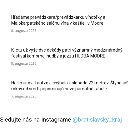
Hľadáme prevádzkara/prevádzkarku vínotéky a
Malokarpatského salónu vína v kaštieli v Modre
8. augusta 2026
K letu už vyše dve dekády patrí významný medzinárodný
festival komornej hudby a jazzu HUDBA MODRE
8. augusta 2026
Hartmutovi Tautzovi chýbalo k slobode 22 metrov. Štyridsať
rokov od smrti pripomínajú nové pamätné tabule
7. augusta 2026
Sledujte nás na Instagrame
@bratislavsky_kraj