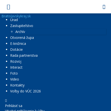
Bratislavskykraj.sk
Úrad
Zastupiteľstvo
Archív
Otvorená župa
E-knižnica
Dotácie
Rada partnerstva
Rozvoj
Interact
Foto
Video
Kontakty
Voľby do VÚC 2026
Prihlásiť sa
Vitajte! prihlásenie k účtu