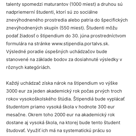
talenty spomedzi maturantov (1000 miest) a druhou sú
nadpriemerní študenti, ktorí sú zo sociálne
znevýhodneného prostredia alebo patria do špecifických
znevýhodnených skupín (550 miest). Študenti môžu
podať žiadosť o štipendium do 30. júna prostredníctvom
formulára na stránke www.stipendia.portalvs.sk.
Výsledné poradie úspešných uchádzačov bude
stanovené na základe bodov za dosiahnuté výsledky v
rôznych kategóriách.
Každý uchádzač získa nárok na štipendium vo výške
3000 eur za jeden akademický rok počas prvých troch
rokov vysokoškolského štúdia. Štipendiá bude vyplácať
študentom priamo vysoká škola v hodnote 300 eur
mesačne. Okrem toho 2000 eur na akademický rok
dostane aj vysoká škola, na ktorej bude tento študent
študovať. Využiť ich má na systematickú prácu so