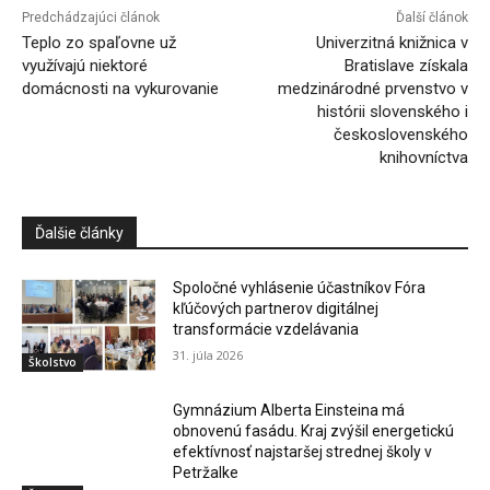
Predchádzajúci článok
Ďalší článok
Teplo zo spaľovne už
Univerzitná knižnica v
využívajú niektoré
Bratislave získala
domácnosti na vykurovanie
medzinárodné prvenstvo v
histórii slovenského i
československého
knihovníctva
Ďalšie články
Spoločné vyhlásenie účastníkov Fóra
kľúčových partnerov digitálnej
transformácie vzdelávania
31. júla 2026
Školstvo
Gymnázium Alberta Einsteina má
obnovenú fasádu. Kraj zvýšil energetickú
efektívnosť najstaršej strednej školy v
Petržalke