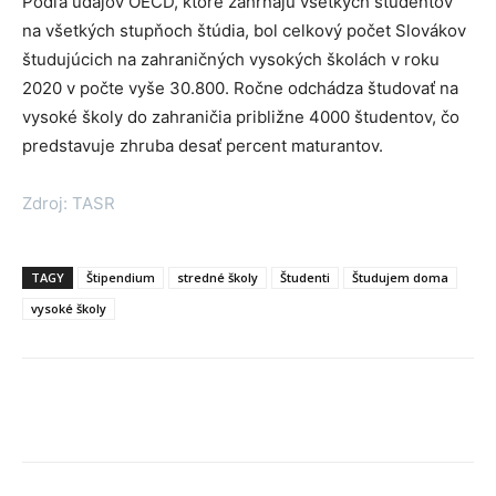
Podľa údajov OECD, ktoré zahŕňajú všetkých študentov
na všetkých stupňoch štúdia, bol celkový počet Slovákov
študujúcich na zahraničných vysokých školách v roku
2020 v počte vyše 30.800. Ročne odchádza študovať na
vysoké školy do zahraničia približne 4000 študentov, čo
predstavuje zhruba desať percent maturantov.
Zdroj: TASR
TAGY
Štipendium
stredné školy
Študenti
Študujem doma
vysoké školy
Facebook
X
Linkedin
Tumblr