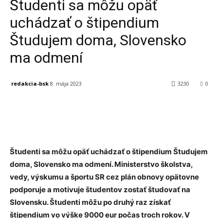
Študenti sa môžu opäť
uchádzať o štipendium
Študujem doma, Slovensko
ma odmení
redakcia-bsk
8. mája 2023
3230
0
Facebook
X
Linkedin
Tumblr
Študenti sa môžu opäť uchádzať o štipendium Študujem
doma, Slovensko ma odmení. Ministerstvo školstva,
vedy, výskumu a športu SR cez plán obnovy opätovne
podporuje a motivuje študentov zostať študovať na
Slovensku. Študenti môžu po druhý raz získať
štipendium vo výške 9000 eur počas troch rokov. V