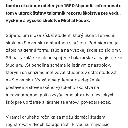
tomto roku bude udelených 1550 štipendií, informoval o
tom v utorok štátny tajomník rezortu školstva pre vedu,
výskum a vysoké školstvo Michal Fedák.
Štipendium môže získať študent, ktorý ukončil strednú
školu na Slovensku maturitnou skúškou. Podmienkou je
zápis na dennú formu štúdia na vysokej škole so sídlom v
SR na bakalárske alebo spojené bakalárske a magisterské
štúdium. „Štipendijná schéma je jedným z nástrojov,
ktorými sa snažíme motivovať študentov ostať študovať
na Slovensku. Vytvárame priestor na zlepšenie
postavenia slovenského vysokého školstva na
medzinárodnom poli a zvyšujeme atraktivitu vysokých
škôl pre udržanie a lákanie talentov,“ povedal Fedák.
V rámci druhého ročníka sa môžu domáci študenti
registrovať v dvoch kategóriách. Prvou sú najväčšie