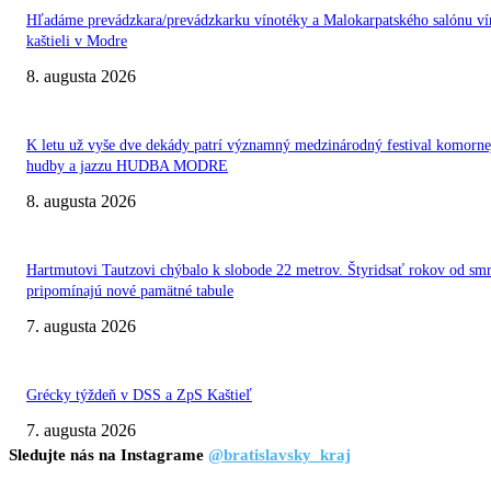
Hľadáme prevádzkara/prevádzkarku vínotéky a Malokarpatského salónu ví
kaštieli v Modre
8. augusta 2026
K letu už vyše dve dekády patrí významný medzinárodný festival komorne
hudby a jazzu HUDBA MODRE
8. augusta 2026
Hartmutovi Tautzovi chýbalo k slobode 22 metrov. Štyridsať rokov od smr
pripomínajú nové pamätné tabule
7. augusta 2026
Grécky týždeň v DSS a ZpS Kaštieľ
7. augusta 2026
Sledujte nás na Instagrame
@bratislavsky_kraj