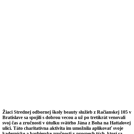
Žiaci Strednej odbornej školy beauty služieb z Račianskej 105 v
Bratislave sa spojili s dobrou vecou a už po tretíkrát venovali
svoj čas a zručnosti v útulku svätého Jána z Boha na Hattalovej
ulici. Táto charitatívna aktivita im umožnila aplikovať svoje
kadernícke a barbierske zručnosti v prospech tých, ktorí sa