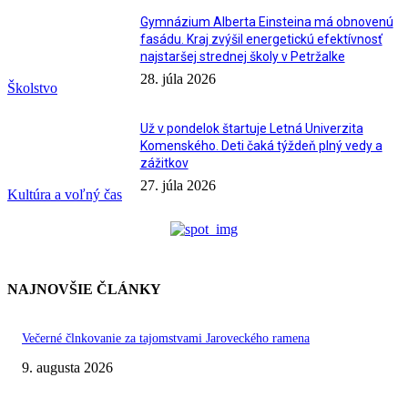
Gymnázium Alberta Einsteina má obnovenú
fasádu. Kraj zvýšil energetickú efektívnosť
najstaršej strednej školy v Petržalke
28. júla 2026
Školstvo
Už v pondelok štartuje Letná Univerzita
Komenského. Deti čaká týždeň plný vedy a
zážitkov
27. júla 2026
Kultúra a voľný čas
NAJNOVŠIE ČLÁNKY
Večerné člnkovanie za tajomstvami Jaroveckého ramena
9. augusta 2026