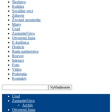
Školstvo
Kultúra
Sociálne veci
Zdravie
Životné prostredie
Mapy
Úrad
Zastupiteľstvo
Otvorená župa
E-knižnica
Dotácie
Rada partnerstva
Rozvoj
Interact
Foto
Video
Podujatia
Kontakty
Úrad
Zastupiteľstvo
Archív
Otvorená župa