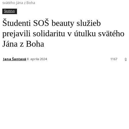
svätého Jána z Boha
Školstvo
Študenti SOŠ beauty služieb
prejavili solidaritu v útulku svätého
Jána z Boha
Jana Šantavá
8. apríla 2024
1167
0
Facebook
X
Linkedin
Tumblr