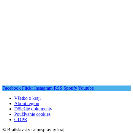
Facebook
Flickr
Instagram
RSS
Spotify
Youtube
Všetko o kraji
About region
Dôležité dokumenty
Používanie cookies
GDPR
© Bratislavský samosprávny kraj