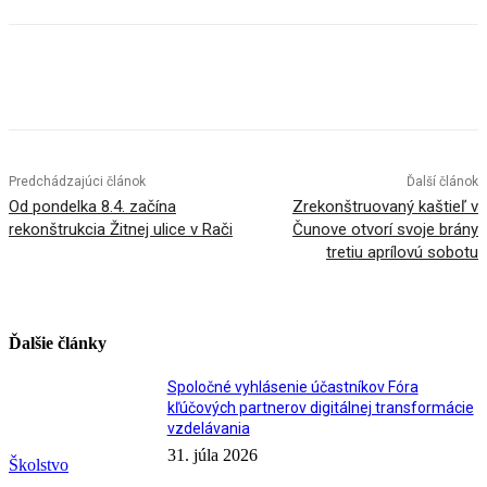
Facebook
X
Linkedin
Tumblr
Predchádzajúci článok
Ďalší článok
Od pondelka 8.4. začína
Zrekonštruovaný kaštieľ v
rekonštrukcia Žitnej ulice v Rači
Čunove otvorí svoje brány
tretiu aprílovú sobotu
Ďalšie články
Spoločné vyhlásenie účastníkov Fóra
kľúčových partnerov digitálnej transformácie
vzdelávania
31. júla 2026
Školstvo