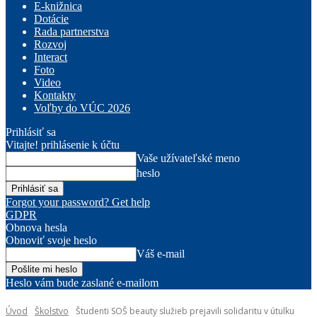
E-knižnica
Dotácie
Rada partnerstva
Rozvoj
Interact
Foto
Video
Kontakty
Voľby do VÚC 2026
Prihlásiť sa
Vitajte! prihlásenie k účtu
Vaše užívateľské meno
heslo
Forgot your password? Get help
GDPR
Obnova hesla
Obnoviť svoje heslo
Váš e-mail
Heslo vám bude zaslané e-mailom
Úvod
Školstvo
Študenti SOŠ beauty služieb prejavili solidaritu v útulku