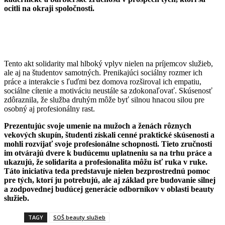
ocitli na okraji spoločnosti.
Tento akt solidarity mal hlboký vplyv nielen na príjemcov služieb,
ale aj na študentov samotných. Prenikajúci sociálny rozmer ich
práce a interakcie s ľuďmi bez domova rozširoval ich empatiu,
sociálne cítenie a motiváciu neustále sa zdokonaľovať. Skúsenosť
zdôraznila, že služba druhým môže byť silnou hnacou silou pre
osobný aj profesionálny rast.
Prezentujúc svoje umenie na mužoch a ženách rôznych
vekových skupín, študenti získali cenné praktické skúsenosti a
mohli rozvíjať svoje profesionálne schopnosti. Tieto zručnosti
im otvárajú dvere k budúcemu uplatneniu sa na trhu práce a
ukazujú, že solidarita a profesionalita môžu ísť ruka v ruke.
Táto iniciatíva teda predstavuje nielen bezprostrednú pomoc
pre tých, ktorí ju potrebujú, ale aj základ pre budovanie silnej
a zodpovednej budúcej generácie odborníkov v oblasti beauty
služieb.
TAGY
SOŠ beauty služieb