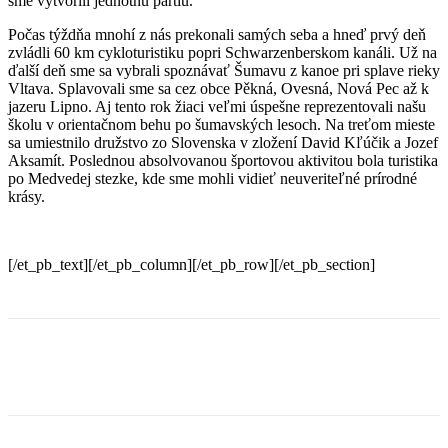
sme vytvorili jednotnú partiu.
Počas týždňa mnohí z nás prekonali samých seba a hneď prvý deň
zvládli 60 km cykloturistiku popri Schwarzenberskom kanáli. Už na
ďalší deň sme sa vybrali spoznávať Šumavu z kanoe pri splave rieky
Vltava. Splavovali sme sa cez obce Pěkná, Ovesná, Nová Pec až k
jazeru Lipno. Aj tento rok žiaci veľmi úspešne reprezentovali našu
školu v orientačnom behu po šumavských lesoch. Na treťom mieste
sa umiestnilo družstvo zo Slovenska v zložení David Kľúčik a Jozef
Aksamít. Poslednou absolvovanou športovou aktivitou bola turistika
po Medvedej stezke, kde sme mohli vidieť neuveriteľné prírodné
krásy.
[/et_pb_text][/et_pb_column][/et_pb_row][/et_pb_section]
Facebook
X
Linkedin
Tumblr