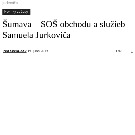
Jurkoviča
Novinky zo župy
Šumava – SOŠ obchodu a služieb
Samuela Jurkoviča
redakcia-bsk
19. júna 2019
1768
0
Facebook
X
Linkedin
Tumblr