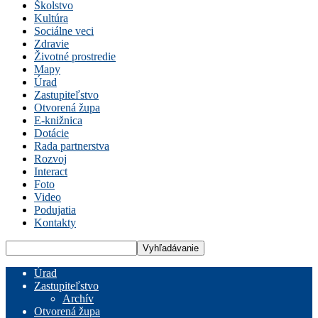
Školstvo
Kultúra
Sociálne veci
Zdravie
Životné prostredie
Mapy
Úrad
Zastupiteľstvo
Otvorená župa
E-knižnica
Dotácie
Rada partnerstva
Rozvoj
Interact
Foto
Video
Podujatia
Kontakty
Úrad
Zastupiteľstvo
Archív
Otvorená župa