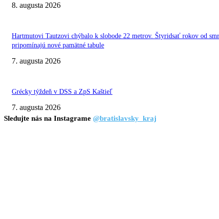
8. augusta 2026
Hartmutovi Tautzovi chýbalo k slobode 22 metrov. Štyridsať rokov od smr
pripomínajú nové pamätné tabule
7. augusta 2026
Grécky týždeň v DSS a ZpS Kaštieľ
7. augusta 2026
Sledujte nás na Instagrame
@bratislavsky_kraj