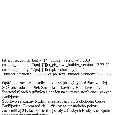
[et_pb_section fb_built=“1″ _builder_version=“3.23.3″
custom_padding=“0px|||||“][et_pb_row _builder_version=“3.23.3″
custom_padding=“2px|||||“][et_pb_column type=“4_4″
_builder_version=“3.23.3″][et_pb_text _builder_version=“3.23.3″]
Opäť sme zachovali tradíciu a v prvý júnový týždeň žiaci z našej
SOŠ obchodu a služieb Samuela Jurkoviča v Bratislave strávili
športový týždeň v južných Čechách na Šumave, neďaleko Českých
Budějovíc.
Športovo-relaxačný týždeň je realizovaný SOŠ obchodní České
Budějovice. Okrem našich 11 žiakov sa turistického pobytu
zúčastnili aj 24 žiaci zo strednej školy z Českých Budějovíc. Spolu