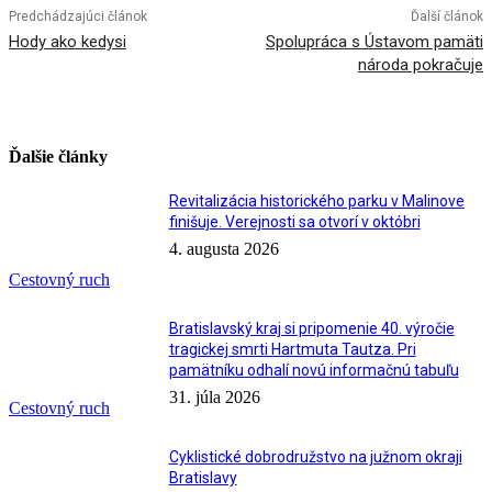
Predchádzajúci článok
Ďalší článok
Hody ako kedysi
Spolupráca s Ústavom pamäti
národa pokračuje
Ďalšie články
Revitalizácia historického parku v Malinove
finišuje. Verejnosti sa otvorí v októbri
4. augusta 2026
Cestovný ruch
Bratislavský kraj si pripomenie 40. výročie
tragickej smrti Hartmuta Tautza. Pri
pamätníku odhalí novú informačnú tabuľu
31. júla 2026
Cestovný ruch
Cyklistické dobrodružstvo na južnom okraji
Bratislavy