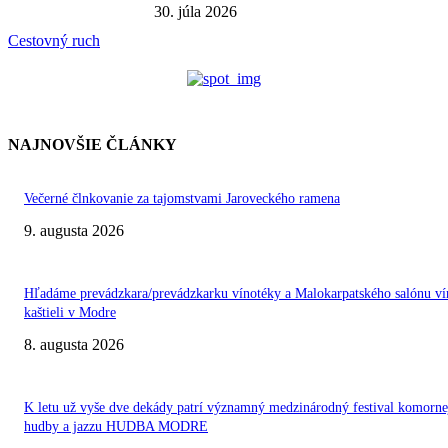
30. júla 2026
Cestovný ruch
NAJNOVŠIE ČLÁNKY
Večerné člnkovanie za tajomstvami Jaroveckého ramena
9. augusta 2026
Hľadáme prevádzkara/prevádzkarku vínotéky a Malokarpatského salónu ví
kaštieli v Modre
8. augusta 2026
K letu už vyše dve dekády patrí významný medzinárodný festival komorne
hudby a jazzu HUDBA MODRE