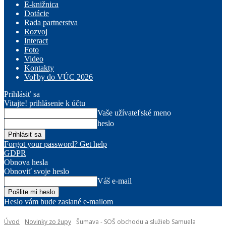
E-knižnica
Dotácie
Rada partnerstva
Rozvoj
Interact
Foto
Video
Kontakty
Voľby do VÚC 2026
Prihlásiť sa
Vitajte! prihlásenie k účtu
Vaše užívateľské meno
heslo
Forgot your password? Get help
GDPR
Obnova hesla
Obnoviť svoje heslo
Váš e-mail
Heslo vám bude zaslané e-mailom
Úvod
Novinky zo župy
Šumava - SOŠ obchodu a služieb Samuela