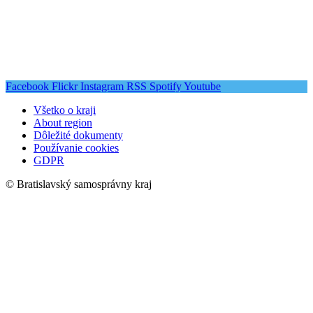
Facebook
Flickr
Instagram
RSS
Spotify
Youtube
Všetko o kraji
About region
Dôležité dokumenty
Používanie cookies
GDPR
© Bratislavský samosprávny kraj