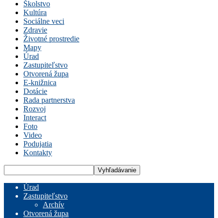
Školstvo
Kultúra
Sociálne veci
Zdravie
Životné prostredie
Mapy
Úrad
Zastupiteľstvo
Otvorená župa
E-knižnica
Dotácie
Rada partnerstva
Rozvoj
Interact
Foto
Video
Podujatia
Kontakty
Úrad
Zastupiteľstvo
Archív
Otvorená župa