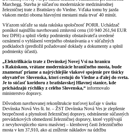
Marchegg. Stavba je súčasťou modernizácie medzinárodnej
železničnej trate z Bratislavy do Viedne. Vďaka tomu by jazda
vlakom medzi oboma hlavnými mestami mala trvať 40 minút.
Víťazom súťaže sa stala rakúska spoločnosť PORR. Uchádzač
ponúkol najnižšiu navrhovanú zmluvnú cenu (10 940 261,94 EUR
bez DPH) a splnil všetky podmienky obstarávateľa uvedené
oznámení o vyhlásení verejného obstarávania a v súťažných
podkladoch (predložil požadované doklady a dokumenty a splnil
podmienky účasti).
„Elektrifikácia trate z Devínskej Novej Vsi na hranicu
s Rakúskom, vrátane modernizácie hraničného mosta, bude
znamenať priame a najrýchlejšie vlakové spojenie pre tisícky
obyvateľov Slovenska, ktorí cestujú do Viedne a ďalej do sveta.
Je to súčasť koridoru z bratislavskej Hlavnej stanice, kde
prichádzajú rýchliky z celého Slovenska,“
informovalo
ministerstvo dopravy.
Dôvodom navrhovanej rekonštrukcie traťovej koľaje v úseku
Devínska Nová Ves št. hr. – ŽST Devínska Nová Ves je zlepšenie
bezpečnosti a plynulosti železničnej dopravy, odstránenie súčasných
prevádzkových obmedzení železničnej dopravy, ktoré vyplývajú
z nevyhovujúceho stavu masívnej – klenbovej časti železničného
mosta v km 37,910, ako aj zníženie nákladov na údržbu