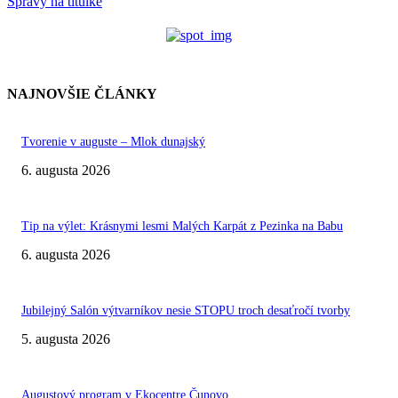
Správy na titulke
NAJNOVŠIE ČLÁNKY
Tvorenie v auguste – Mlok dunajský
6. augusta 2026
Tip na výlet: Krásnymi lesmi Malých Karpát z Pezinka na Babu
6. augusta 2026
Jubilejný Salón výtvarníkov nesie STOPU troch desaťročí tvorby
5. augusta 2026
Augustový program v Ekocentre Čunovo