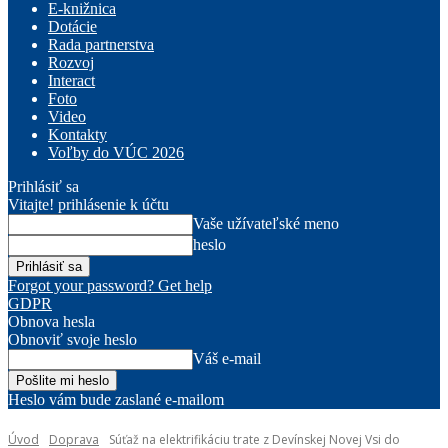
E-knižnica
Dotácie
Rada partnerstva
Rozvoj
Interact
Foto
Video
Kontakty
Voľby do VÚC 2026
Prihlásiť sa
Vitajte! prihlásenie k účtu
Vaše užívateľské meno
heslo
Forgot your password? Get help
GDPR
Obnova hesla
Obnoviť svoje heslo
Váš e-mail
Heslo vám bude zaslané e-mailom
Úvod
Doprava
Súťaž na elektrifikáciu trate z Devínskej Novej Vsi do