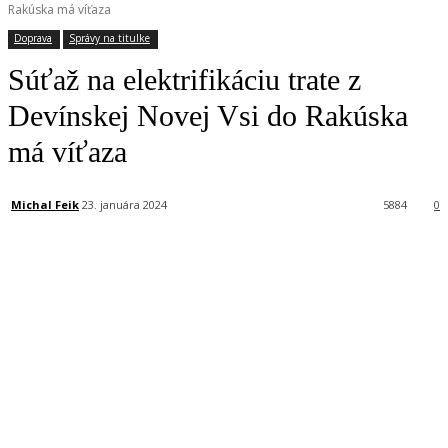
Rakúska má víťaza
Doprava
Správy na titulke
Súťaž na elektrifikáciu trate z
Devínskej Novej Vsi do Rakúska
má víťaza
Michal Feik
23. januára 2024
5884
0
Facebook
X
Linkedin
Tumblr