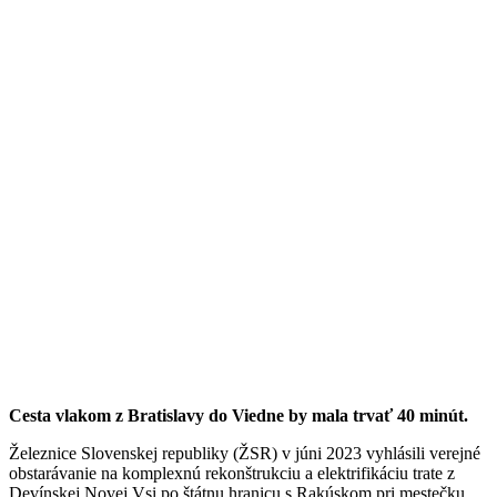
Cesta vlakom z Bratislavy do Viedne by mala trvať 40 minút.
Železnice Slovenskej republiky (ŽSR) v júni 2023 vyhlásili verejné
obstarávanie na komplexnú rekonštrukciu a elektrifikáciu trate z
Devínskej Novej Vsi po štátnu hranicu s Rakúskom pri mestečku