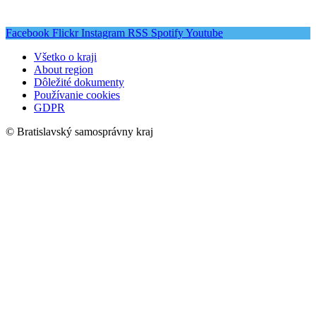
Facebook
Flickr
Instagram
RSS
Spotify
Youtube
Všetko o kraji
About region
Dôležité dokumenty
Používanie cookies
GDPR
© Bratislavský samosprávny kraj