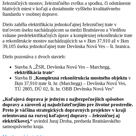
železničných mostov, železničného zvršku a spodku, či odstránenie
blativých miest v koľaji a dosiahnutie vyššieho kvalitatívneho
štandardu v osobnej doprave.
Dielo zahŕňa elektrifikáciu jednokoľajnej železničnej trate v
traťovom úseku nachádzajúcom sa medzi Bratislavou a Viedňou
vrátane predelektrifikačných úprav a komplexnej rekonštrukcie trate
a rekonštrukcie mostov nachádzajúcich sa v žkm 37,910 až v žkm
39,105 úseku jednokoľajnej trate Devínska Nová Ves – št. hranica.
Dielo pozostáva z dvoch stavieb:
Stavba A „ŽSR, Devínska Nová Ves – Marchegg,
elektrifikácia trate
“
Stavba B „
Komplexná rekonštrukcia mostného objektu
v
žkm 37,910 trate št. hr. (Marchegg) – Devínska Nová Ves,
TÚ 2805, DÚ 02, št. hr. OBB Devínska Nová Ves“
„Koľajová doprava je jedným z najbezpečnejších spôsobov
dopravy a zároveň aj najudržateľnejším pre životné prostredie.
Preto je väčšina strategických dopravných projektov v kraji
orientovaná na rozvoj koľajovej dopravy – železničnej aj
električkovej,“
uviedol Juraj Droba, predseda Bratislavského
samosprávneho kraja.