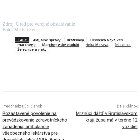
Zdroj: Úrad pre verejné obstarávanie
Foto: Michal Feik
TAGY
Aktuálne správy
Bratislava
Devínska Nová Ves
marchegg
Marcheggský viadukt
rieka Morava
železnica
Železnice a vlaky
Facebook
X
Linkedin
Tumblr
Predchádzajúci článok
Ďalší článok
Pozastavené povolenie na
Mrznúci dážď v Bratislavskom
prevádzkovanie zdravotníckeho
kraji, župa má v teréne 12
zariadenia, ambulancie
vozidiel
všeobecného lekárstva pre
dospelých, lekár MUDr. Andrea