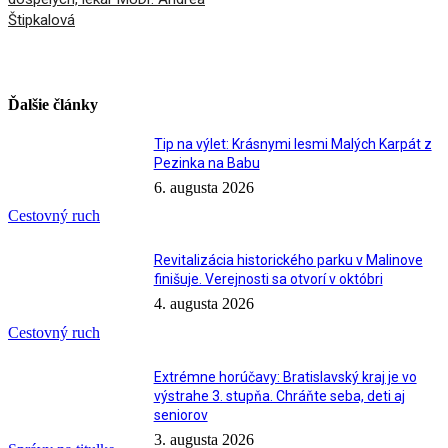
Štipkalová
Ďalšie články
Tip na výlet: Krásnymi lesmi Malých Karpát z
Pezinka na Babu
6. augusta 2026
Cestovný ruch
Revitalizácia historického parku v Malinove
finišuje. Verejnosti sa otvorí v októbri
4. augusta 2026
Cestovný ruch
Extrémne horúčavy: Bratislavský kraj je vo
výstrahe 3. stupňa. Chráňte seba, deti aj
seniorov
3. augusta 2026