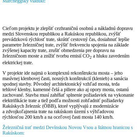
Marcheggský viadukt:
Cieľom projektu je zlepšiť cezhraničnú osobnú a nákladnú dopravu
medzi Slovenskou republikou a Rakúskou republikou, zvýšiť
prevádzkovú rýchlosť trate, skrátiť cestovný čas, dosiahnuť lepšie
parametre železničnej trate, zvýšiť frekvenciu spojenia na základe
zvýšenej kapacity trate, zrušiť obmedzenia pre dopravu na
železničnom moste a znížiť tvorbu emisií CO
a hluku zavedením
2
elektrickej trate.
V projekte ide najmä o komplexnú rekonštrukciu mosta – jeho
masívnej klenbovej časti, nosných konštrukcií (klenieb) a sanácia
spodnej stavby. Pôvodný architektonický vzhľad mosta, teda
tehlové klenby, kamenné čelá a piliere ako aj opory mosta, ostanú
zachované. Stavba musí zahŕňať splnenie požiadaviek na vykonanie
elektrifikácie trate a tiež podľa možnosti zohľadniť požiadavky
Rakúskych železníc (ÖBB), ktoré vyplývajú z modernizácie
a zdvojkoľajnenia trate na rakúskom území s výhľadovou
rýchlosťou 200 km/h a na oceľovej časti mosta 140 km/h.
Železničná trať medzi Devínskou Novou Vsou a štátnou hranicou s
Rakúskom: