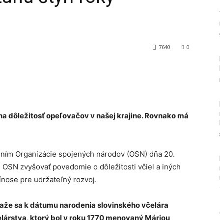
7640
0
Tumblr
a dôležitosť opeľovačov v našej krajine. Rovnako má
ním Organizácie spojených národov (OSN) dňa 20.
OSN zvyšovať povedomie o dôležitosti včiel a iných
ínose pre udržateľný rozvoj.
iaže sa k dátumu narodenia slovinského včelára
árstva, ktorý bol v roku 1770 menovaný Máriou