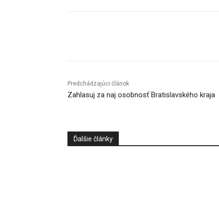
Facebook
X
Linkedin
Predchádzajúci článok
Zahlasuj za naj osobnosť Bratislavského kraja
Ďalšie články