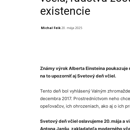
existencie
Michal Feik
20. mája 2025
Facebook
X
Linkedin
Známy výrok Alberta Einsteina poukazuje n
na to upozorniť aj Svetový deň včiel.
Tento deň bol vyhlásený Valným zhromažde
decembra 2017. Prostredníctvom neho chce 
opeľovačov, ich ohrozeniach, ako aj o ich pr
Svetový deň včiel oslavujeme 20. mája a v
Antona Janšu, zakladateľa moderného včel