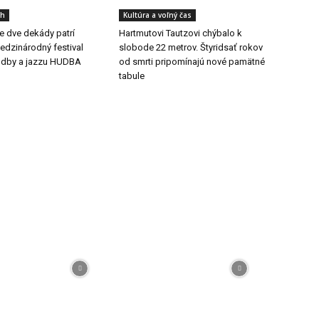
ch
Kultúra a voľný čas
še dve dekády patrí
Hartmutovi Tautzovi chýbalo k
dzinárodný festival
slobode 22 metrov. Štyridsať rokov
udby a jazzu HUDBA
od smrti pripomínajú nové pamätné
tabule