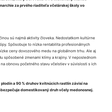
rchie za prvého riaditeľa včelárskej školy vo
íčinou sú najmä aktivity človeka. Nedostatkom kultúrne
rópy. Spôsobuje to nízka rentabilita profesionálnych
 nízke ceny dovozového medu na globálnom trhu. Ale aj
du spôsobené zmenami klímy a krajiny. V neposlednom
na obnovu početného stavu včelstiev v súvislosti s ich
plodín a 90 % druhov kvitnúcich rastlín závisí na
zabezpečuje domestikovaný druh včely medonosnej.