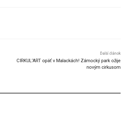
Tumblr
Ďalší článok
CIRKUL’ART opäť v Malackách! Zámocký park ožije
novým cirkusom