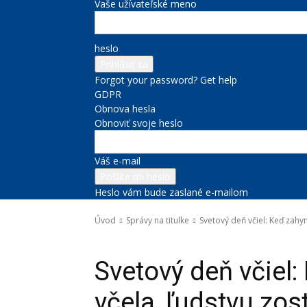
Vaše užívateľské meno
heslo
Forgot your password? Get help
GDPR
Obnova hesla
Obnoviť svoje heslo
Váš e-mail
Heslo vám bude zaslané e-mailom
Úvod
Správy na titulke
Svetový deň včiel: Keď zahyn
Správy na titulke
Životné prostredie
Svetový deň včiel
včela, ľudstvu zos