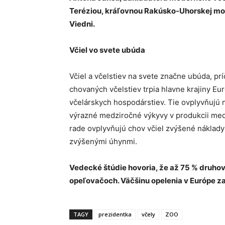
Teréziou, kráľovnou Rakúsko-Uhorskej mona
Viedni.
Včiel vo svete ubúda
Včiel a včelstiev na svete značne ubúda, pr
chovaných včelstiev trpia hlavne krajiny Eu
včelárskych hospodárstiev. Tie ovplyvňujú
výrazné medziročné výkyvy v produkcii me
rade ovplyvňujú chov včiel zvýšené náklady 
zvýšenými úhynmi.
Vedecké štúdie hovoria, že až 75 % druhov 
opeľovačoch. Väčšinu opelenia v Európe 
TAGY
prezidentka
včely
ZOO