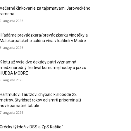
Večerné člnkovanie za tajomstvami Jaroveckého
ramena
9. augusta 2026
Hľadáme prevádzkara/prevádzkarku vínotéky a
Malokarpatského salónu vína v kaštieli v Modre
8. augusta 2026
K letu už vyše dve dekády patrí významný
medzinárodný festival komornej hudby a jazzu
HUDBA MODRE
8. augusta 2026
Hartmutovi Tautzovi chýbalo k slobode 22
metrov. Štyridsať rokov od smrti pripomínajú
nové pamätné tabule
7. augusta 2026
Grécky týždeň v DSS a ZpS Kaštieľ