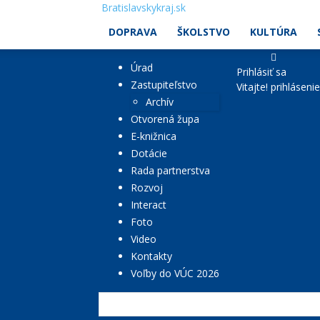
Bratislavskykraj.sk
DOPRAVA
ŠKOLSTVO
KULTÚRA
Úrad
Prihlásiť sa
Zastupiteľstvo
Vitajte! prihláseni
Archív
Otvorená župa
E-knižnica
Dotácie
Rada partnerstva
Rozvoj
Interact
Foto
Video
Kontakty
Voľby do VÚC 2026