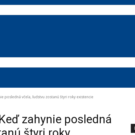
ie posledná včela, ľudstvu zostanú štyri roky existencie
: Keď zahynie posledná
tanú štyri roky