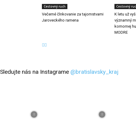
Cestovný ruch
Cestovný ru
Večerné člnkovanie za tajomstvami
K letu už vy
Jaroveckého ramena
významný me
komornej h
MODRE
Sledujte nás na Instagrame
@bratislavsky_kraj