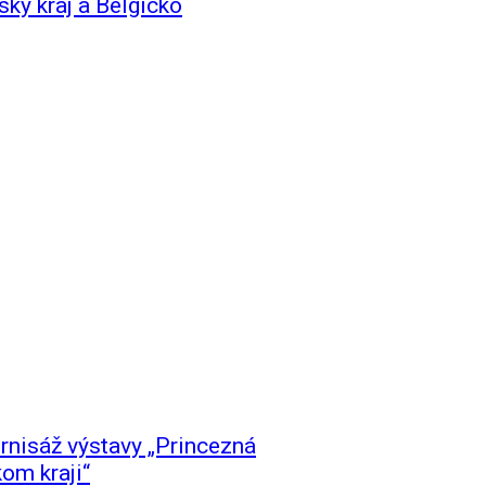
ský kraj a Belgicko
ernisáž výstavy „Princezná
kom kraji“