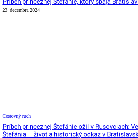
Príbeh princeznej Štefánie, ktorý spája Bratislav
23. decembra 2024
Cestovný ruch
Príbeh princeznej Štefánie ožil v Rusovciach: V
Štefánia – život a historický odkaz v Bratislavs