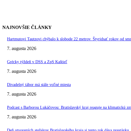
NAJNOVŠIE ČLÁNKY
Hartmutovi Tautzovi chýbalo k slobode 22 metrov. Štyridsať rokov od smr
7. augusta 2026
Grécky týždeň v DSS a ZpS Kaštieľ
7. augusta 2026
Divadelný tábor má stále voľné miesta
7. augusta 2026
Podcast s Barborou Lukáčovou: Bratislavský kraj reaguje na klimatickú z
7. augusta 2026
Deň otvorených ateliérov Bratislavského kraja si tento rok dáva prestávku