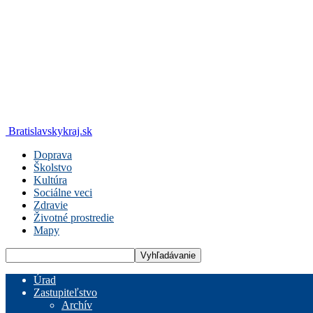
Bratislavskykraj.sk
Doprava
Školstvo
Kultúra
Sociálne veci
Zdravie
Životné prostredie
Mapy
Úrad
Zastupiteľstvo
Archív