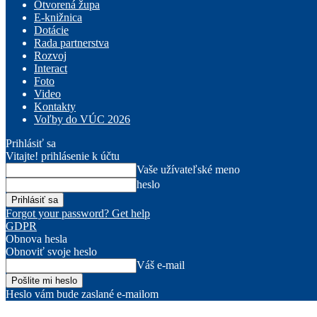
Otvorená župa
E-knižnica
Dotácie
Rada partnerstva
Rozvoj
Interact
Foto
Video
Kontakty
Voľby do VÚC 2026
Prihlásiť sa
Vitajte! prihlásenie k účtu
Vaše užívateľské meno
heslo
Forgot your password? Get help
GDPR
Obnova hesla
Obnoviť svoje heslo
Váš e-mail
Heslo vám bude zaslané e-mailom