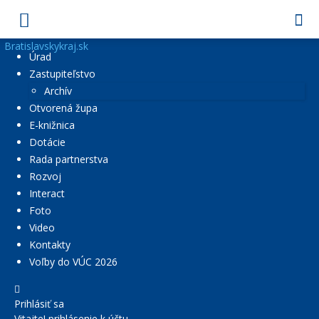
Bratislavskykraj.sk
Úrad
Zastupiteľstvo
Archív
Otvorená župa
E-knižnica
Dotácie
Rada partnerstva
Rozvoj
Interact
Foto
Video
Kontakty
Voľby do VÚC 2026
Prihlásiť sa
Vitajte! prihlásenie k účtu