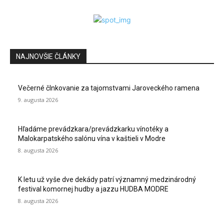
NAJNOVŠIE ČLÁNKY
Večerné člnkovanie za tajomstvami Jaroveckého ramena
9. augusta 2026
Hľadáme prevádzkara/prevádzkarku vínotéky a
Malokarpatského salónu vína v kaštieli v Modre
8. augusta 2026
K letu už vyše dve dekády patrí významný medzinárodný
festival komornej hudby a jazzu HUDBA MODRE
8. augusta 2026