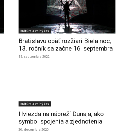
Kultúra a voľný čas
Bratislavu opäť rozžiari Biela noc,
e
13. ročník sa začne 16. septembra
15. septembra 2022
Kultúra a voľný čas
Hviezda na nábreží Dunaja, ako
symbol spojenia a zjednotenia
30. decembra 2020