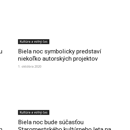
Kultúra a voľný čas
u
Biela noc symbolicky predstaví
niekoľko autorských projektov
1. októbra 2020
Kultúra a voľný čas
Biela noc bude súčasťou
h
Staromestského kultúrneho leta na