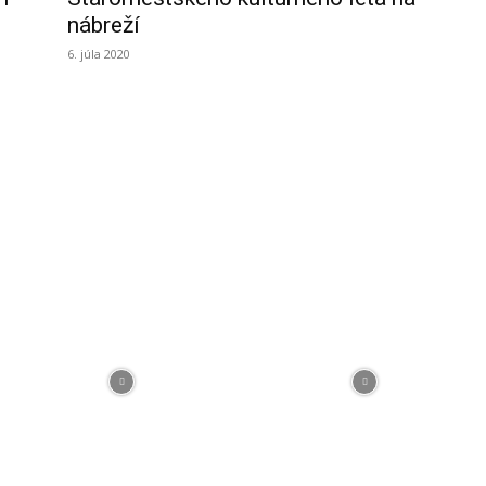
nábreží
6. júla 2020