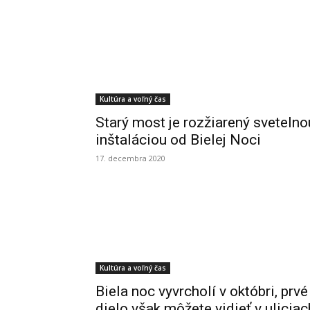
Kultúra a voľný čas
Starý most je rozžiarený svetelno
inštaláciou od Bielej Noci
17. decembra 2020
Kultúra a voľný čas
Biela noc vyvrcholí v októbri, prvé
dielo však môžete vidieť v uliciac