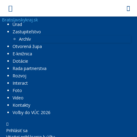
Bratislavskykraj.sk
Úrad
Zastupiteľstvo
Archív
Otvorená župa
E-knižnica
Dotácie
Rada partnerstva
Rozvoj
Interact
Foto
Video
Kontakty
Voľby do VÚC 2026
Prihlásiť sa
Vitajte! prihlásenie k účtu