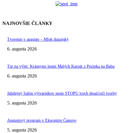
NAJNOVŠIE ČLÁNKY
Tvorenie v auguste – Mlok dunajský
6. augusta 2026
Tip na výlet: Krásnymi lesmi Malých Karpát z Pezinka na Babu
6. augusta 2026
Jubilejný Salón výtvarníkov nesie STOPU troch desaťročí tvorby
5. augusta 2026
Augustový program v Ekocentre Čunovo
5. augusta 2026