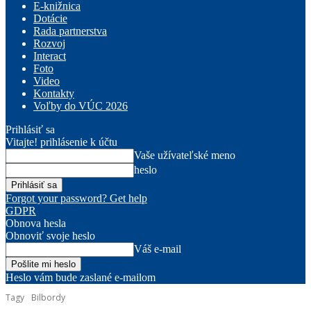
E-knižnica
Dotácie
Rada partnerstva
Rozvoj
Interact
Foto
Video
Kontakty
Voľby do VÚC 2026
Prihlásiť sa
Vitajte! prihlásenie k účtu
Vaše užívateľské meno
heslo
Forgot your password? Get help
GDPR
Obnova hesla
Obnoviť svoje heslo
Váš e-mail
Heslo vám bude zaslané e-mailom
Tagy
Bilbordy