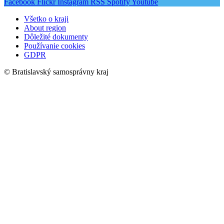
Facebook
Flickr
Instagram
RSS
Spotify
Youtube
Všetko o kraji
About region
Dôležité dokumenty
Používanie cookies
GDPR
© Bratislavský samosprávny kraj