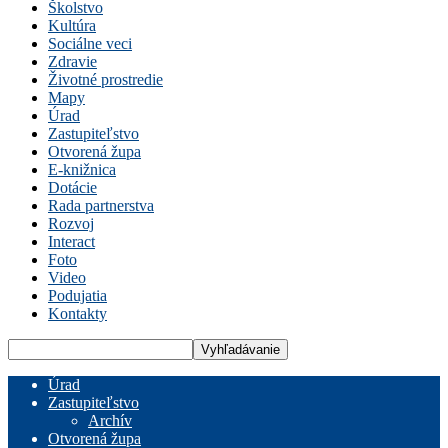
Školstvo
Kultúra
Sociálne veci
Zdravie
Životné prostredie
Mapy
Úrad
Zastupiteľstvo
Otvorená župa
E-knižnica
Dotácie
Rada partnerstva
Rozvoj
Interact
Foto
Video
Podujatia
Kontakty
Úrad
Zastupiteľstvo
Archív
Otvorená župa