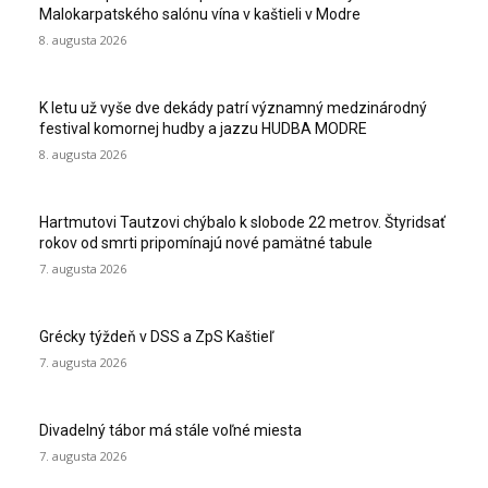
Malokarpatského salónu vína v kaštieli v Modre
8. augusta 2026
K letu už vyše dve dekády patrí významný medzinárodný
festival komornej hudby a jazzu HUDBA MODRE
8. augusta 2026
Hartmutovi Tautzovi chýbalo k slobode 22 metrov. Štyridsať
rokov od smrti pripomínajú nové pamätné tabule
7. augusta 2026
Grécky týždeň v DSS a ZpS Kaštieľ
7. augusta 2026
Divadelný tábor má stále voľné miesta
7. augusta 2026