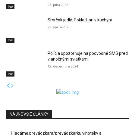
23. júna 2026
Iné
Smrčok jedlý: Poklad jari v kuchyni
22. apríla 2025
Iné
Polícia upozorňuje na podvodné SMS pred
vianočnými sviatkami
12. decembra 2024
Iné
NAJNOVŠIE ČLÁNKY
Hľadáme prevádzkara/prevádzkarku vínotéky a