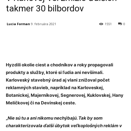
takmer 30 bilbordov
Lucia Forman
9. februára 2021
1551
0
Facebook
X
Linkedin
Tumblr
Hyzdili okolie ciest a chodníkov a roky propagovali
produkty a služby, ktoré si ľudia ani nevšímali.
Karloveský stavebný úrad aj vlani znižoval počet
reklamných stavieb, napríklad na Karloveskej,
Botanickej, Majerníkovej, Segnerovej, Kuklovskej, Hany
Meličkovej či na Devínskej ceste.
„
Nie sú tu a ani nikomu nechýbajú. Tak by som
charakterizovala ďalší úbytok veľkoplošných reklám v