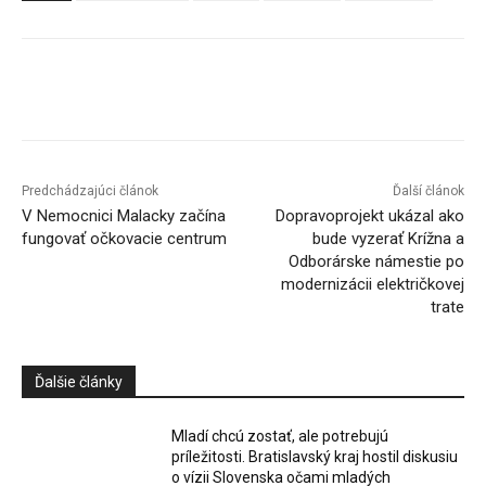
Facebook
X
Linkedin
Tumblr
Predchádzajúci článok
Ďalší článok
V Nemocnici Malacky začína
Dopravoprojekt ukázal ako
fungovať očkovacie centrum
bude vyzerať Krížna a
Odborárske námestie po
modernizácii električkovej
trate
Ďalšie články
Mladí chcú zostať, ale potrebujú
príležitosti. Bratislavský kraj hostil diskusiu
o vízii Slovenska očami mladých