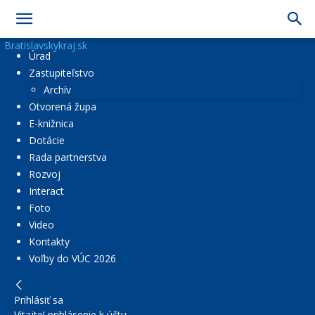
Bratislavskykraj.sk
Úrad
Zastupiteľstvo
Archív
Otvorená župa
E-knižnica
Dotácie
Rada partnerstva
Rozvoj
Interact
Foto
Video
Kontakty
Voľby do VÚC 2026
Prihlásiť sa
Vitajte! prihlásenie k účtu