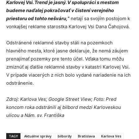
Karlovej Vsi. Trend je jasný. V spolupráci s mestom
budeme naďalej pokračovať v čistení verejného
priestoru od tohto nešváru,
“
netají sa svojím postojom k
vonkajšej reklame starostka Karlovej Vsi Dana Čahojová.
Odstránené reklamné stavby stáli na pozemkoch
hlavného mesta, ktoré jasne deklaruje, že nemá záujem
prenajímať pozemky pre tento účel. Vďaka tomu môžu
zmiznúť aj ďalšie reklamné stavby v katastri Karlovej Vsi.
V prípade viacerých z nich bolo vydané nariadenie na ich
odstránenie.
Zdroj: Karlova Ves; Google Street View; Foto: Pred
koncom roka odstránili aj bilbord medzi Karloveskou
ulicou a Nám. sv. Františka
TAGY
Aktuálne správy
bilbordy
Bratislava
Karlova Ves