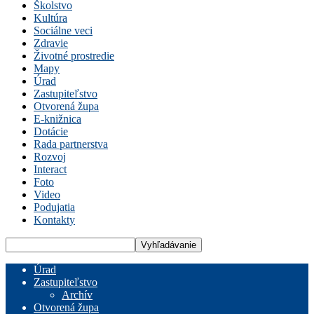
Školstvo
Kultúra
Sociálne veci
Zdravie
Životné prostredie
Mapy
Úrad
Zastupiteľstvo
Otvorená župa
E-knižnica
Dotácie
Rada partnerstva
Rozvoj
Interact
Foto
Video
Podujatia
Kontakty
Úrad
Zastupiteľstvo
Archív
Otvorená župa