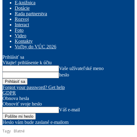
E-knižnica
Dotácie
Rada partnerstva
Rozvoj
Interact
Foto
Video
Kontakty
Voľby do VÚC 2026
Prihlásiť sa
Vitajte! prihlásenie k účtu
Vaše užívateľské meno
heslo
Forgot your password? Get help
GDPR
Obnova hesla
Obnoviť svoje heslo
Váš e-mail
Heslo vám bude zaslané e-mailom
Tagy
Blatné