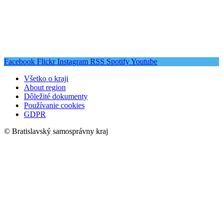
Facebook
Flickr
Instagram
RSS
Spotify
Youtube
Všetko o kraji
About region
Dôležité dokumenty
Používanie cookies
GDPR
© Bratislavský samosprávny kraj