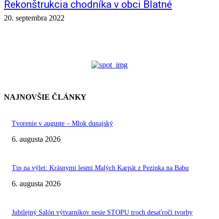
Rekonštrukcia chodníka v obci Blatné
20. septembra 2022
NAJNOVŠIE ČLÁNKY
Tvorenie v auguste – Mlok dunajský
6. augusta 2026
Tip na výlet: Krásnymi lesmi Malých Karpát z Pezinka na Babu
6. augusta 2026
Jubilejný Salón výtvarníkov nesie STOPU troch desaťročí tvorby