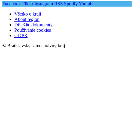
Facebook
Flickr
Instagram
RSS
Spotify
Youtube
Všetko o kraji
About region
Dôležité dokumenty
Používanie cookies
GDPR
© Bratislavský samosprávny kraj