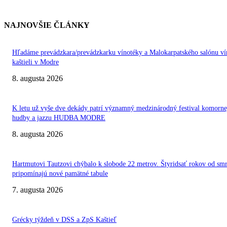
NAJNOVŠIE ČLÁNKY
Hľadáme prevádzkara/prevádzkarku vínotéky a Malokarpatského salónu ví
kaštieli v Modre
8. augusta 2026
K letu už vyše dve dekády patrí významný medzinárodný festival komorne
hudby a jazzu HUDBA MODRE
8. augusta 2026
Hartmutovi Tautzovi chýbalo k slobode 22 metrov. Štyridsať rokov od smr
pripomínajú nové pamätné tabule
7. augusta 2026
Grécky týždeň v DSS a ZpS Kaštieľ