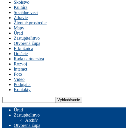
Školstvo
Kultúra
Sociálne veci
Zdravie
Životné prostredie
Mapy
Úrad
Zastupiteľstvo
Otvorená župa
E-knižnica
Dotácie
Rada partnerstva
Rozvoj
Interact
Foto
Video
Podujatia
Kontakty
Úrad
Zastupiteľstvo
Archív
Otvorená župa