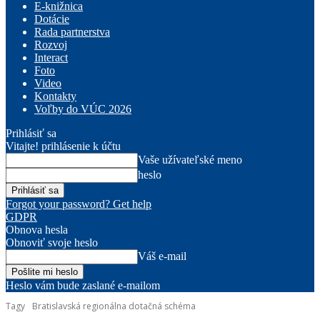
E-knižnica
Dotácie
Rada partnerstva
Rozvoj
Interact
Foto
Video
Kontakty
Voľby do VÚC 2026
Prihlásiť sa
Vitajte! prihlásenie k účtu
Vaše užívateľské meno
heslo
Forgot your password? Get help
GDPR
Obnova hesla
Obnoviť svoje heslo
Váš e-mail
Heslo vám bude zaslané e-mailom
Tagy
Bratislavská regionálna dotačná schéma