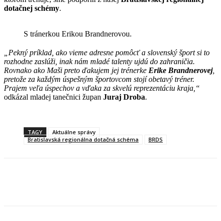
dotačnej schémy
.
S tránerkou Erikou Brandnerovou.
„Pekný príklad, ako vieme adresne pomôcť a slovenský šport si to
rozhodne zaslúži, inak nám mladé talenty ujdú do zahraničia.
Rovnako ako Maši preto ďakujem jej trénerke
Erike Brandnerovej
,
pretože za každým úspešným športovcom stojí obetavý tréner.
Prajem veľa úspechov a vďaka za skvelú reprezentáciu kraja,“
odkázal mladej tanečnici župan
Juraj
Droba
.
TAGY
Aktuálne správy
Bratislavská regionálna dotačná schéma
BRDS
Facebook
X
Linkedin
Tumblr