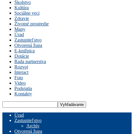
Školstvo
Kultúra
Sociálne veci
Zdravie
Životné prostredie
Mapy
Úrad
Zastupiteľstvo
Otvorená župa
E-knižnica
Dotácie
Rada partnerstva
Rozvoj
Interact
Foto
Video
Podujatia
Kontakty
Úrad
Zastupiteľstvo
Archív
Otvorená župa