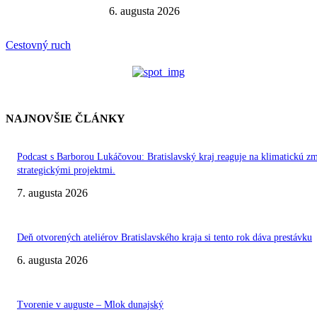
6. augusta 2026
Cestovný ruch
NAJNOVŠIE ČLÁNKY
Podcast s Barborou Lukáčovou: Bratislavský kraj reaguje na klimatickú z
strategickými projektmi.
7. augusta 2026
Deň otvorených ateliérov Bratislavského kraja si tento rok dáva prestávku
6. augusta 2026
Tvorenie v auguste – Mlok dunajský