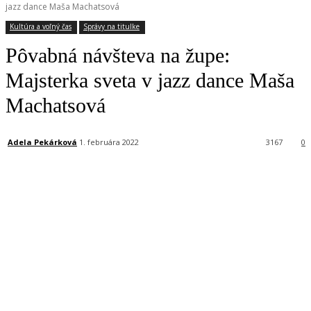
jazz dance Maša Machatsová
Kultúra a voľný čas
Správy na titulke
Pôvabná návšteva na župe:
Majsterka sveta v jazz dance Maša
Machatsová
Adela Pekárková
1. februára 2022
3167
0
Facebook
X
Linkedin
Tumblr