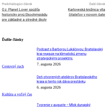
Predchádzajúci článok
Ďalší článok
O.z. Planet Lover spúšťa
Karloveská knižnica víta
historicky prvú Ekoolympiádu
čitateľov v novom šate
pre základné a stredné školy
Ďalšie články
Podcast s Barborou Lukáčovou: Bratislavský
kraj reaguje na klimatickú zmenu
strategickými projektmi.
7. augusta 2026
Cestovný ruch
Deň otvorených ateliérov Bratislavského
kraja si tento rok dáva prestávku
6. augusta 2026
Kultúra a voľný čas
Tvorenie v auguste – Mlok dunajský