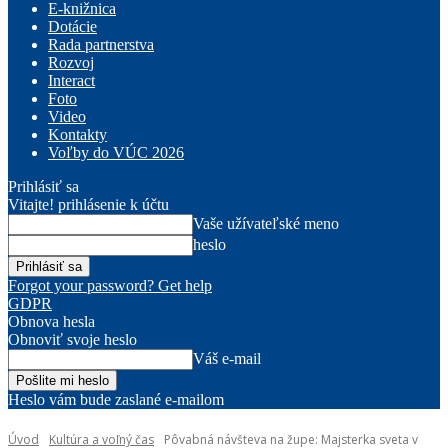
E-knižnica
Dotácie
Rada partnerstva
Rozvoj
Interact
Foto
Video
Kontakty
Voľby do VÚC 2026
Prihlásiť sa
Vitajte! prihlásenie k účtu
Vaše užívateľské meno
heslo
Forgot your password? Get help
GDPR
Obnova hesla
Obnoviť svoje heslo
Váš e-mail
Heslo vám bude zaslané e-mailom
Úvod
Kultúra a voľný čas
Pôvabná návšteva na župe: Majsterka sveta v