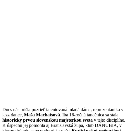
Dnes nás prišla pozrieť talentovaná mladá dáma, reprezentantka v
jazz dance,
Maša Machatsová
. Iba 16-ročná tanečnica sa stala
historicky prvou slovenskou majsterkou sveta
v tejto disciplíne.
K úspechu jej pomohla aj Bratislavská župa, klub DANUBIA, v
ktorom trénuje, sme podporili z našej
Bratislavskej regionálnej