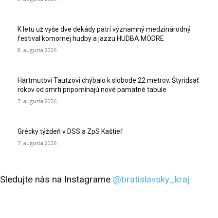
K letu už vyše dve dekády patrí významný medzinárodný
festival komornej hudby a jazzu HUDBA MODRE
8. augusta 2026
Hartmutovi Tautzovi chýbalo k slobode 22 metrov. Štyridsať
rokov od smrti pripomínajú nové pamätné tabule
7. augusta 2026
Grécky týždeň v DSS a ZpS Kaštieľ
7. augusta 2026
Sledujte nás na Instagrame
@bratislavsky_kraj