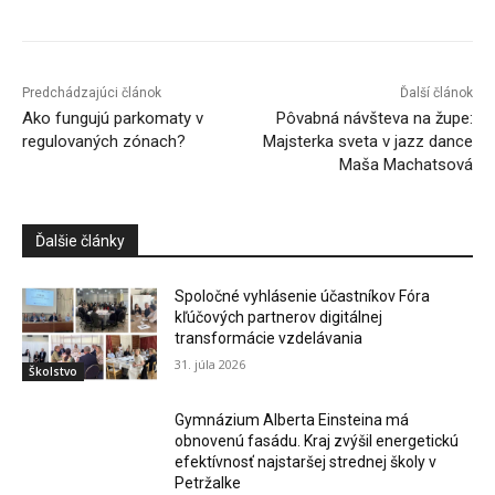
Predchádzajúci článok
Ďalší článok
Ako fungujú parkomaty v
Pôvabná návšteva na župe:
regulovaných zónach?
Majsterka sveta v jazz dance
Maša Machatsová
Ďalšie články
Spoločné vyhlásenie účastníkov Fóra
kľúčových partnerov digitálnej
transformácie vzdelávania
31. júla 2026
Školstvo
Gymnázium Alberta Einsteina má
obnovenú fasádu. Kraj zvýšil energetickú
efektívnosť najstaršej strednej školy v
Petržalke