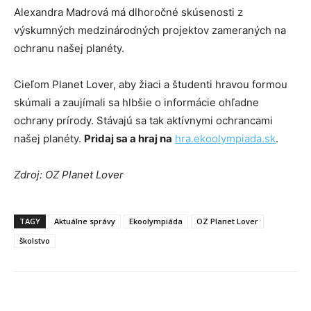
Alexandra Madrová má dlhoročné skúsenosti z
výskumných medzinárodných projektov zameraných na
ochranu našej planéty.
Cieľom Planet Lover, aby žiaci a študenti hravou formou
skúmali a zaujímali sa hlbšie o informácie ohľadne
ochrany prírody. Stávajú sa tak aktívnymi ochrancami
našej planéty.
Pridaj sa a hraj na
hra.ekoolympiada.sk
.
Zdroj: OZ Planet Lover
TAGY
Aktuálne správy
Ekoolympiáda
OZ Planet Lover
školstvo
Facebook
X
Linkedin
Tumblr