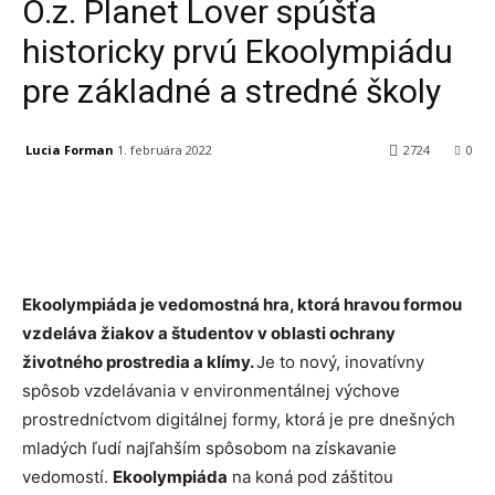
O.z. Planet Lover spúšťa
historicky prvú Ekoolympiádu
pre základné a stredné školy
Lucia Forman
1. februára 2022
2724
0
Facebook
X
Linkedin
Tumblr
Ekoolympiáda je vedomostná hra, ktorá hravou formou
vzdeláva žiakov a študentov v oblasti ochrany
životného prostredia a klímy.
Je to nový, inovatívny
spôsob vzdelávania v environmentálnej výchove
prostredníctvom digitálnej formy, ktorá je pre dnešných
mladých ľudí najľahším spôsobom na získavanie
vedomostí.
Ekoolympiáda
na koná pod záštitou