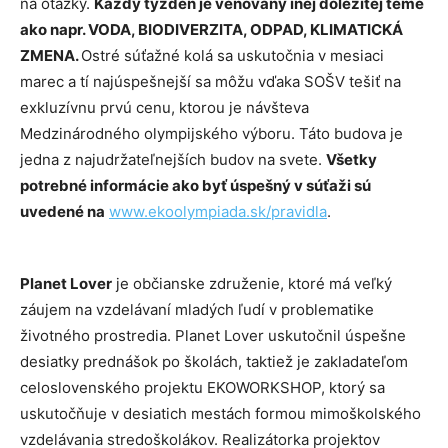
na otázky.
Každý týždeň je venovaný inej dôležitej téme
ako napr. VODA, BIODIVERZITA, ODPAD, KLIMATICKÁ
ZMENA.
Ostré súťažné kolá sa uskutočnia v mesiaci
marec a tí najúspešnejší sa môžu vďaka SOŠV tešiť na
exkluzívnu prvú cenu, ktorou je návšteva
Medzinárodného olympijského výboru. Táto budova je
jedna z najudržateľnejších budov na svete.
Všetky
potrebné informácie ako byť úspešný v súťaži sú
uvedené na
www.ekoolympiada.sk/pravidla
.
Planet Lover
je občianske združenie, ktoré má veľký
záujem na vzdelávaní mladých ľudí v problematike
životného prostredia. Planet Lover uskutočnil úspešne
desiatky prednášok po školách, taktiež je zakladateľom
celoslovenského projektu EKOWORKSHOP, ktorý sa
uskutočňuje v desiatich mestách formou mimoškolského
vzdelávania stredoškolákov. Realizátorka projektov