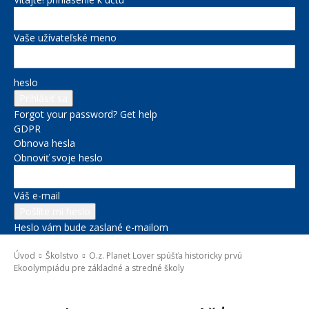
Vaše užívateľské meno
heslo
Forgot your password? Get help
GDPR
Obnova hesla
Obnoviť svoje heslo
Váš e-mail
Heslo vám bude zaslané e-mailom
Úvod
Školstvo
O.z. Planet Lover spúšťa historicky prvú
Ekoolympiádu pre základné a stredné školy
Školstvo