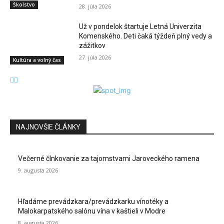
Školstvo
28. júla 2026
Už v pondelok štartuje Letná Univerzita
Komenského. Deti čaká týždeň plný vedy a
zážitkov
27. júla 2026
Kultúra a voľný čas
NAJNOVŠIE ČLÁNKY
Večerné člnkovanie za tajomstvami Jaroveckého ramena
9. augusta 2026
Hľadáme prevádzkara/prevádzkarku vínotéky a
Malokarpatského salónu vína v kaštieli v Modre
8. augusta 2026