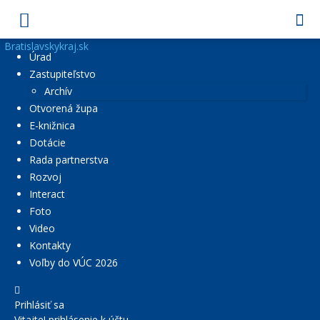
Bratislavskykraj.sk
Úrad
Zastupiteľstvo
Archív
Otvorená župa
E-knižnica
Dotácie
Rada partnerstva
Rozvoj
Interact
Foto
Video
Kontakty
Voľby do VÚC 2026
Prihlásiť sa
Vitajte! prihlásenie k účtu