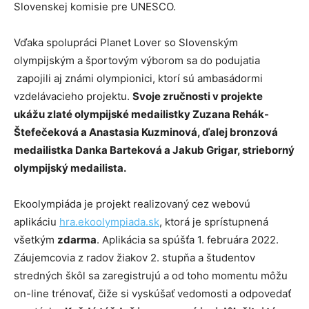
Slovenskej komisie pre UNESCO.
Vďaka spolupráci Planet Lover so Slovenským
olympijským a športovým výborom sa do podujatia
zapojili aj známi olympionici, ktorí sú ambasádormi
vzdelávacieho projektu.
Svoje zručnosti v projekte
ukážu zlaté olympijské medailistky Zuzana Rehák-
Štefečeková a Anastasia Kuzminová, ďalej bronzová
medailistka Danka Barteková a Jakub Grigar, strieborný
olympijský medailista.
Ekoolympiáda je projekt realizovaný cez webovú
aplikáciu
hra.ekoolympiada.sk
, ktorá je sprístupnená
všetkým
zdarma
. Aplikácia sa spúšťa 1. februára 2022.
Záujemcovia z radov žiakov 2. stupňa a študentov
stredných škôl sa zaregistrujú a od toho momentu môžu
on-line trénovať, čiže si vyskúšať vedomosti a odpovedať