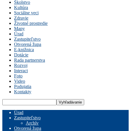
Školstvo
Kultúra
Sociálne veci
Zdravie
Životné prostredie
Mapy
Úrad
Zastupiteľstvo
Otvorená župa
E-knižnica
Dotácie
Rada partnerstva
Rozvoj
Interact
Foto
Video
Podujatia
Kontakty
Úrad
Zastupiteľstvo
Archív
Otvorená župa