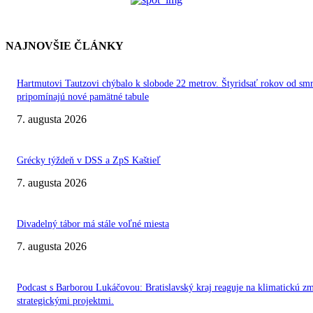
NAJNOVŠIE ČLÁNKY
Hartmutovi Tautzovi chýbalo k slobode 22 metrov. Štyridsať rokov od smr
pripomínajú nové pamätné tabule
7. augusta 2026
Grécky týždeň v DSS a ZpS Kaštieľ
7. augusta 2026
Divadelný tábor má stále voľné miesta
7. augusta 2026
Podcast s Barborou Lukáčovou: Bratislavský kraj reaguje na klimatickú z
strategickými projektmi.