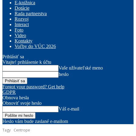
E-knižnica
Dotácie
Rada partnerstva
Rozvoj
Interact
Foto
Video
Kontakty
Voľby do VÚC 2026
Prihlásiť sa
Vitajte! prihlásenie k účtu
Vaše užívateľské meno
heslo
Forgot your password? Get help
GDPR
Obnova hesla
Obnoviť svoje heslo
Váš e-mail
Heslo vám bude zaslané e-mailom
Tagy
Centrope