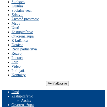
Školstvo
Kultúra
Sociálne veci
Zdravie
Životné prostredie
Mapy
Úrad
Zastupiteľstvo
Otvorená župa
E-knižnica
Dotácie
Rada partnerstva
Rozvoj
Interact
Foto
Video
Podujatia
Kontakty
Úrad
Zastupiteľstvo
Archív
Otvorená župa