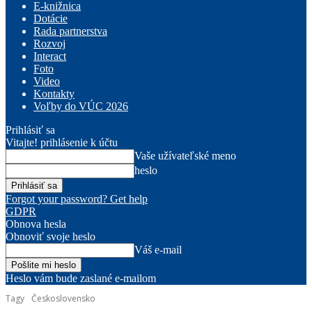
E-knižnica
Dotácie
Rada partnerstva
Rozvoj
Interact
Foto
Video
Kontakty
Voľby do VÚC 2026
Prihlásiť sa
Vitajte! prihlásenie k účtu
Vaše užívateľské meno
heslo
Forgot your password? Get help
GDPR
Obnova hesla
Obnoviť svoje heslo
Váš e-mail
Heslo vám bude zaslané e-mailom
Tagy
Československo