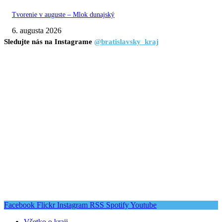
Tvorenie v auguste – Mlok dunajský
6. augusta 2026
Sledujte nás na Instagrame
@bratislavsky_kraj
Facebook
Flickr
Instagram
RSS
Spotify
Youtube
Všetko o kraji