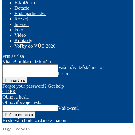
E-knižnica
Dotácie
Rada partnerstva
Rozvoj
Interact
Foto
Video
Kontakty
Voľby do VÚC 2026
Prihlásiť sa
Vitajte! prihlásenie k účtu
Vaše užívateľské meno
heslo
Forgot your password? Get help
GDPR
Obnova hesla
Obnoviť svoje heslo
Váš e-mail
Heslo vám bude zaslané e-mailom
Tagy
Cyklodeň