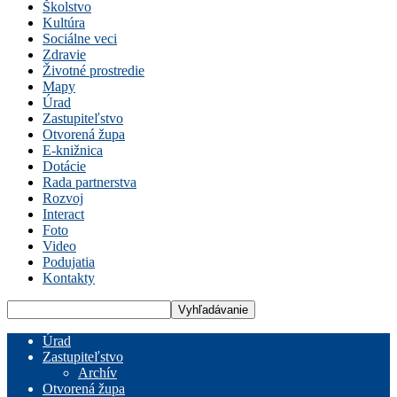
Školstvo
Kultúra
Sociálne veci
Zdravie
Životné prostredie
Mapy
Úrad
Zastupiteľstvo
Otvorená župa
E-knižnica
Dotácie
Rada partnerstva
Rozvoj
Interact
Foto
Video
Podujatia
Kontakty
Úrad
Zastupiteľstvo
Archív
Otvorená župa