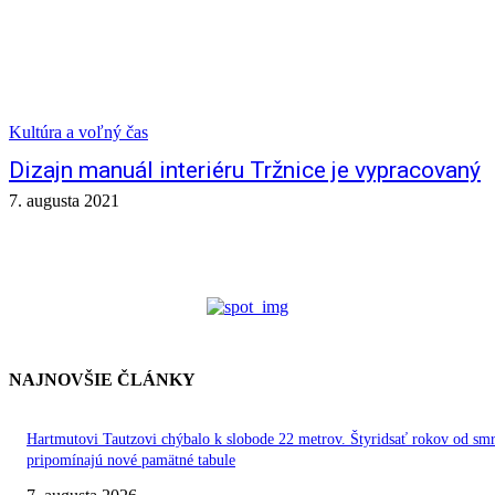
Kultúra a voľný čas
Dizajn manuál interiéru Tržnice je vypracovaný
7. augusta 2021
NAJNOVŠIE ČLÁNKY
Hartmutovi Tautzovi chýbalo k slobode 22 metrov. Štyridsať rokov od smr
pripomínajú nové pamätné tabule