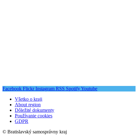
Facebook
Flickr
Instagram
RSS
Spotify
Youtube
Všetko o kraji
About region
Dôležité dokumenty
Používanie cookies
GDPR
© Bratislavský samosprávny kraj