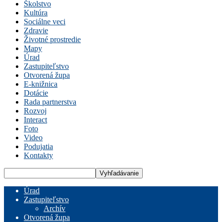
Školstvo
Kultúra
Sociálne veci
Zdravie
Životné prostredie
Mapy
Úrad
Zastupiteľstvo
Otvorená župa
E-knižnica
Dotácie
Rada partnerstva
Rozvoj
Interact
Foto
Video
Podujatia
Kontakty
Úrad
Zastupiteľstvo
Archív
Otvorená župa