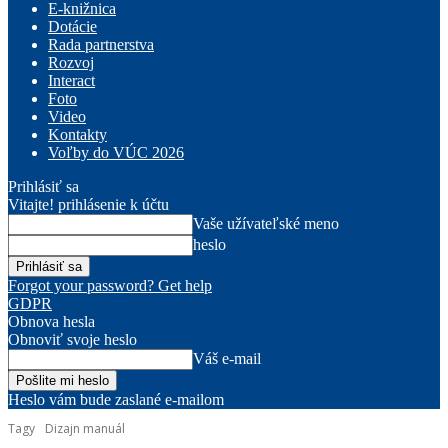
E-knižnica
Dotácie
Rada partnerstva
Rozvoj
Interact
Foto
Video
Kontakty
Voľby do VÚC 2026
Prihlásiť sa
Vitajte! prihlásenie k účtu
Vaše užívateľské meno
heslo
Forgot your password? Get help
GDPR
Obnova hesla
Obnoviť svoje heslo
Váš e-mail
Heslo vám bude zaslané e-mailom
Tagy
Dizajn manuál