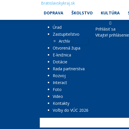
Bratislavskykraj.sk
DOPRAVA
ŠKOLSTVO
KULTÚRA
Úrad
Prihlásiť sa
Zastupiteľstvo
Vitajte! prihláseni
Archív
Otvorená župa
E-knižnica
Dotácie
Rada partnerstva
Rozvoj
Interact
Foto
Video
Kontakty
Voľby do VÚC 2026