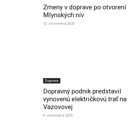
Zmeny v doprave po otvorení
Mlynských nív
12. novembra 2020
Doprava
Dopravný podnik predstavil
vynovenú električkovú trať na
Vazovovej
9. novembra 2020