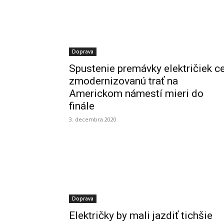
Doprava
Spustenie premávky električiek c
zmodernizovanú trať na
Americkom námestí mieri do
finále
3. decembra 2020
Doprava
Električky by mali jazdiť tichšie