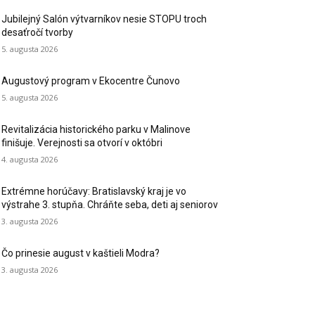
Jubilejný Salón výtvarníkov nesie STOPU troch
desaťročí tvorby
5. augusta 2026
Augustový program v Ekocentre Čunovo
5. augusta 2026
Revitalizácia historického parku v Malinove
finišuje. Verejnosti sa otvorí v októbri
4. augusta 2026
Extrémne horúčavy: Bratislavský kraj je vo
výstrahe 3. stupňa. Chráňte seba, deti aj seniorov
3. augusta 2026
Čo prinesie august v kaštieli Modra?
3. augusta 2026