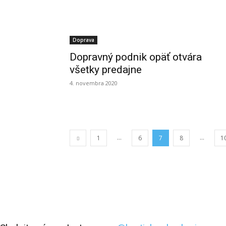
Doprava
Dopravný podnik opäť otvára
všetky predajne
4. novembra 2020
...
...
1
6
7
8
1