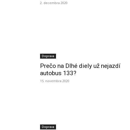
2. decembra 2020
Doprava
Prečo na Dlhé diely už nejazdí
autobus 133?
15. novembra 2020
Doprava