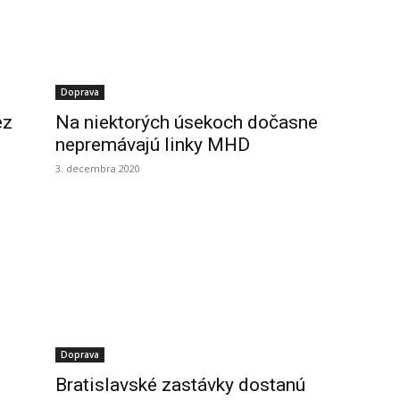
Doprava
ez
Na niektorých úsekoch dočasne
nepremávajú linky MHD
3. decembra 2020
Doprava
Bratislavské zastávky dostanú