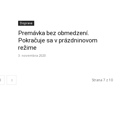
Doprava
Premávka bez obmedzení.
Pokračuje sa v prázdninovom
režime
3. novembra 2020
0
Strana 7 z 10