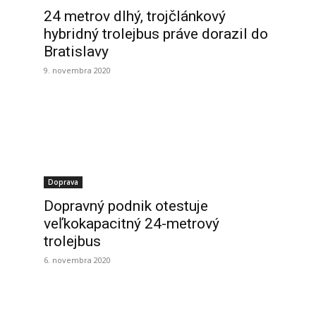
24 metrov dlhý, trojčlánkový
hybridný trolejbus práve dorazil do
Bratislavy
9. novembra 2020
Doprava
Dopravný podnik otestuje
veľkokapacitný 24-metrový
trolejbus
6. novembra 2020