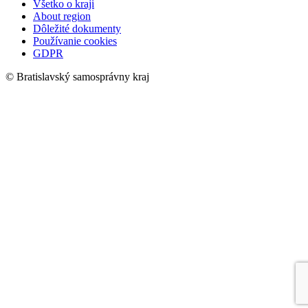
Všetko o kraji
About region
Dôležité dokumenty
Používanie cookies
GDPR
© Bratislavský samosprávny kraj