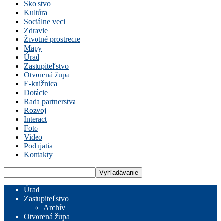
Školstvo
Kultúra
Sociálne veci
Zdravie
Životné prostredie
Mapy
Úrad
Zastupiteľstvo
Otvorená župa
E-knižnica
Dotácie
Rada partnerstva
Rozvoj
Interact
Foto
Video
Podujatia
Kontakty
Úrad
Zastupiteľstvo
Archív
Otvorená župa