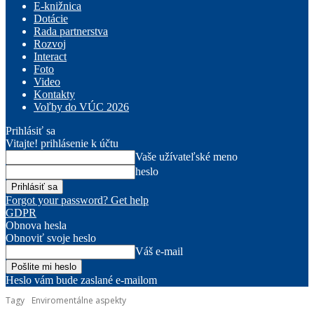
E-knižnica
Dotácie
Rada partnerstva
Rozvoj
Interact
Foto
Video
Kontakty
Voľby do VÚC 2026
Prihlásiť sa
Vitajte! prihlásenie k účtu
Vaše užívateľské meno
heslo
Forgot your password? Get help
GDPR
Obnova hesla
Obnoviť svoje heslo
Váš e-mail
Heslo vám bude zaslané e-mailom
Tagy
Enviromentálne aspekty