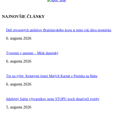
NAJNOVŠIE ČLÁNKY
Deň otvorených ateliérov Bratislavského kraja si tento rok dáva prestávku
6. augusta 2026
Tvorenie v auguste – Mlok dunajský
6. augusta 2026
Tip na výlet: Krásnymi lesmi Malých Karpát z Pezinka na Babu
6. augusta 2026
Jubilejný Salón výtvarníkov nesie STOPU troch desaťročí tvorby
5. augusta 2026