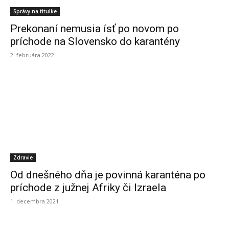
Správy na titulke
Prekonaní nemusia ísť po novom po
príchode na Slovensko do karantény
2. februára 2022
Zdravie
Od dnešného dňa je povinná karanténa po
príchode z južnej Afriky či Izraela
1. decembra 2021