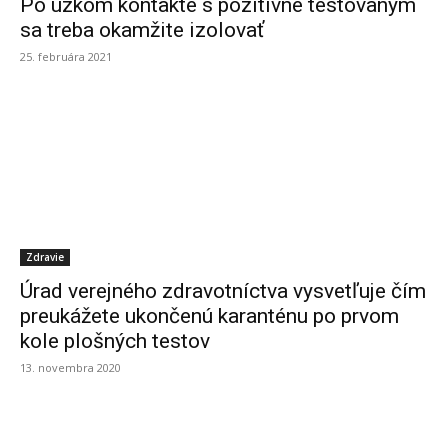
Po úzkom kontakte s pozitívne testovaným
sa treba okamžite izolovať
25. februára 2021
Zdravie
Úrad verejného zdravotníctva vysvetľuje čím
preukážete ukončenú karanténu po prvom
kole plošných testov
13. novembra 2020