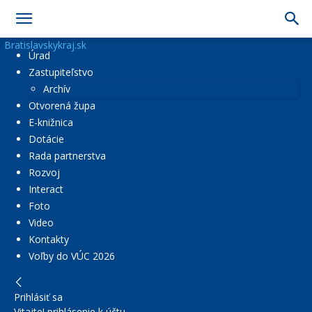
Bratislavskykraj.sk
Úrad
Zastupiteľstvo
Archív
Otvorená župa
E-knižnica
Dotácie
Rada partnerstva
Rozvoj
Interact
Foto
Video
Kontakty
Voľby do VÚC 2026
Prihlásiť sa
Vitajte! prihlásenie k účtu