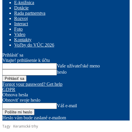
E-knižnica
Dotácie
Rada partnerstva
Rozvoj
Interact
Foto
Video
Kontakty
Voľby do VÚC 2026
Prihlásiť sa
Vitajte! prihlásenie k účtu
Vaše užívateľské meno
heslo
Forgot your password? Get help
GDPR
Obnova hesla
Obnoviť svoje heslo
Váš e-mail
Heslo vám bude zaslané e-mailom
Tagy
Keramické trhy