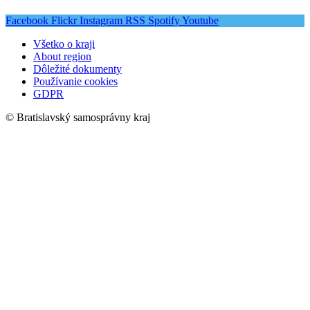
Facebook
Flickr
Instagram
RSS
Spotify
Youtube
Všetko o kraji
About region
Dôležité dokumenty
Používanie cookies
GDPR
© Bratislavský samosprávny kraj