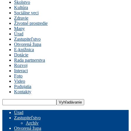
Školstvo
Kultúra
Sociálne veci
Zdravie
Životné prostredie
Mapy
Úrad
Zastupiteľstvo
Otvorená župa
E-knižnica
Dotácie
Rada partnerstva
Rozvoj
Interact
Foto
Video
Podujatia
Kontakty
Úrad
Zastupiteľstvo
Archív
Otvorená župa