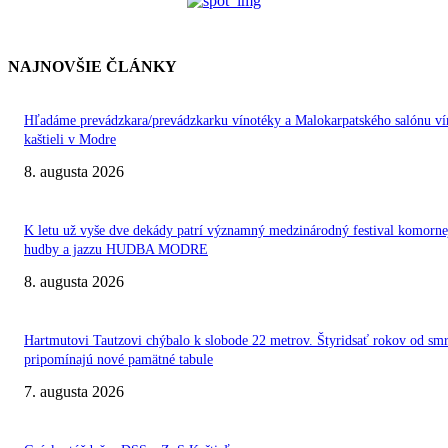
NAJNOVŠIE ČLÁNKY
Hľadáme prevádzkara/prevádzkarku vínotéky a Malokarpatského salónu ví
kaštieli v Modre
8. augusta 2026
K letu už vyše dve dekády patrí významný medzinárodný festival komorne
hudby a jazzu HUDBA MODRE
8. augusta 2026
Hartmutovi Tautzovi chýbalo k slobode 22 metrov. Štyridsať rokov od smr
pripomínajú nové pamätné tabule
7. augusta 2026