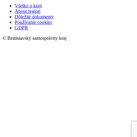
Všetko o kraji
About region
Dôležité dokumenty
Používanie cookies
GDPR
© Bratislavský samosprávny kraj