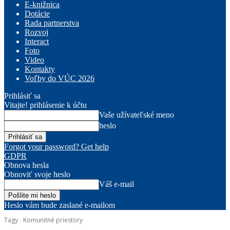
E-knižnica
Dotácie
Rada partnerstva
Rozvoj
Interact
Foto
Video
Kontakty
Voľby do VÚC 2026
Prihlásiť sa
Vitajte! prihlásenie k účtu
Vaše užívateľské meno
heslo
Forgot your password? Get help
GDPR
Obnova hesla
Obnoviť svoje heslo
Váš e-mail
Heslo vám bude zaslané e-mailom
Tagy
Komunitné priestory