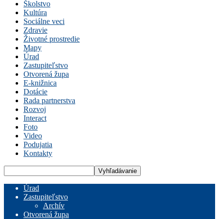
Školstvo
Kultúra
Sociálne veci
Zdravie
Životné prostredie
Mapy
Úrad
Zastupiteľstvo
Otvorená župa
E-knižnica
Dotácie
Rada partnerstva
Rozvoj
Interact
Foto
Video
Podujatia
Kontakty
Úrad
Zastupiteľstvo
Archív
Otvorená župa