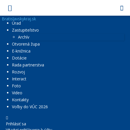
Bratislavskykraj.sk
Úrad
Zastupiteľstvo
Archív
Otvorená župa
E-knižnica
Dotácie
Rada partnerstva
Rozvoj
Interact
Foto
Video
Kontakty
Voľby do VÚC 2026
Prihlásiť sa
Vitajte! prihlásenie k účtu