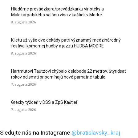
Hľadáme prevádzkara/prevádzkarku vínotéky a
Malokarpatského salónu vína v kaštieli v Modre
8. augusta 2026
K letu už vyše dve dekády patrí významný medzinárodný
festival komornej hudby a jazzu HUDBA MODRE
8. augusta 2026
Hartmutovi Tautzovi chýbalo k slobode 22 metrov. Štyridsať
rokov od smrti pripomínajú nové pamätné tabule
7. augusta 2026
Grécky týždeň v DSS a ZpS Kaštieľ
7. augusta 2026
Sledujte nás na Instagrame
@bratislavsky_kraj