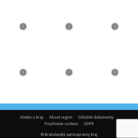
Facebook
Flickr
Instagram
RSS
Spotify
Youtube
Všetko o kraji
About region
Dôležité dokumenty
Používanie cookies
GDPR
© Bratislavský samosprávny kraj