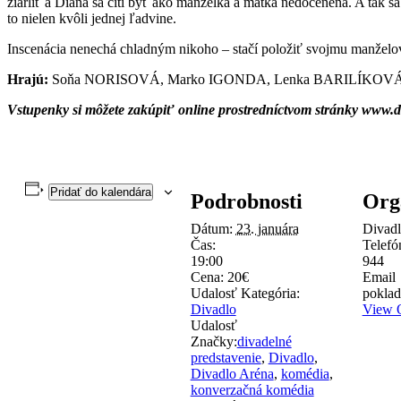
žiarliť a Diana sa cíti byť ako manželka a matka nedocenená. A tak s
to nielen kvôli jednej ľadvine.
Inscenácia nenechá chladným nikoho – stačí položiť svojmu manželov
Hrajú:
Soňa NORISOVÁ, Marko IGONDA, Lenka BARILÍKOVÁ
Vstupenky si môžete zakúpiť online prostredníctvom stránky www.di
Pridať do kalendára
Podrobnosti
Org
Dátum:
23. januára
Divadl
Čas:
Telef
19:00
944
Cena:
20€
Email
Udalosť Kategória:
poklad
Divadlo
View O
Udalosť
Značky:
divadelné
predstavenie
,
Divadlo
,
Divadlo Aréna
,
komédia
,
konverzačná komédia