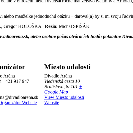
a ocitne v ohrození nielen dvadsaťročné manželstvo Kataríny a Arnolda,
i alebo manželke jednoduchú otázku – daroval(a) by si mi svoju ľadv
, Gregor HOLOŠKA |
Réžia:
Michal SPIŠÁK
vadloarena.sk, alebo osobne počas otváracích hodín pokladne Divadl
anizátor
Miesto udalosti
o Aréna
Divadlo Aréna
ón
+421 917 947
Viedenská cesta 10
Bratislava
,
85101
+
Google Map
na@divadloarena.sk
View Miesto udalosti
rganizátor Website
Website