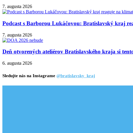
7. augusta 2026
Podcast s Barborou Lukáčovou: Bratislavský kraj rea
7. augusta 2026
Deň otvorených ateliérov Bratislavského kraja si ten
6. augusta 2026
Sledujte nás na Instagrame
@bratislavsky_kraj