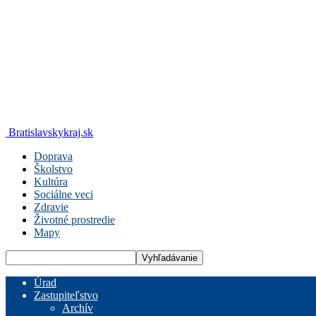
Bratislavskykraj.sk
Doprava
Školstvo
Kultúra
Sociálne veci
Zdravie
Životné prostredie
Mapy
Úrad
Zastupiteľstvo
Archív