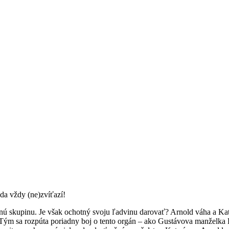
vda vždy (ne)zvíťazí!
nú skupinu. Je však ochotný svoju ľadvinu darovať? Arnold váha a Kat
Tým sa rozpúta poriadny boj o tento orgán – ako Gustávova manželka Di