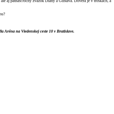
 ale aj pätnásťročný zväzok Diany a Gustáva. Dôvera je v troskách, a
inu?
a Aréna na Viedenskej ceste 10 v Bratislave.