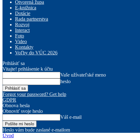
Otvorená župa
E-knižnica
Dotácie
Rada partnerstva
Rozvoj
Interact
Foto
Video
Kontakty
Voľby do VÚC 2026
Prihlásiť sa
Vitajte! prihlásenie k účtu
Vaše užívateľské meno
heslo
Forgot your password? Get help
GDPR
Obnova hesla
Obnoviť svoje heslo
Váš e-mail
Heslo vám bude zaslané e-mailom
Úvod