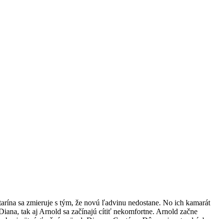
arína sa zmieruje s tým, že novú ľadvinu nedostane. No ich kamarát
ana, tak aj Arnold sa začínajú cítiť nekomfortne. Arnold začne