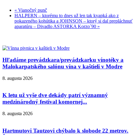
«
Vianočný punč
HALPERN – ktorému to dnes už len tak kvapká ako z
pokazeného kohútika a JOHNSON – ktorý si dal prepláchnuť
aparatúru – Divadlo ASTORKA Korzo´90
»
Hľadáme prevádzkara/prevádzkarku vínotéky a
Malokarpatského salónu vína v kaštieli v Modre
8. augusta 2026
K letu už vyše dve dekády patrí významný
medzinárodný festival komornej...
8. augusta 2026
Hartmutovi Tautzovi chýbalo k slobode 22 metrov.