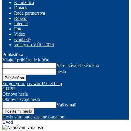
E-knižnica
Dotácie
Rada partnerstva
Rozvoj
Interact
Foto
Video
Kontakty
Voľby do VÚC 2026
Prihlásiť sa
Vitajte! prihlásenie k účtu
Vaše užívateľské meno
heslo
Forgot your password? Get help
GDPR
Obnova hesla
Obnoviť svoje heslo
Váš e-mail
Heslo vám bude zaslané e-mailom
Úvod