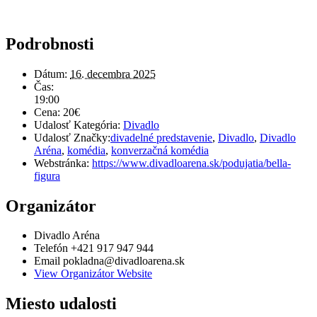
Podrobnosti
Dátum:
16. decembra 2025
Čas:
19:00
Cena:
20€
Udalosť Kategória:
Divadlo
Udalosť Značky:
divadelné predstavenie
,
Divadlo
,
Divadlo
Aréna
,
komédia
,
konverzačná komédia
Webstránka:
https://www.divadloarena.sk/podujatia/bella-
figura
Organizátor
Divadlo Aréna
Telefón
+421 917 947 944
Email
pokladna@divadloarena.sk
View Organizátor Website
Miesto udalosti