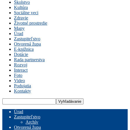
Školstvo
Kultúra
Sociálne veci
Zdravie
Životné prostredie
Mapy
Úrad
Zastupiteľstvo
Otvorená župa
E-knižnica
Dotácie
Rada partnerstva
Rozvoj
Interact
Foto
Video
Podujatia
Kontakty
Úrad
Zastupiteľstvo
Archív
Otvorená župa