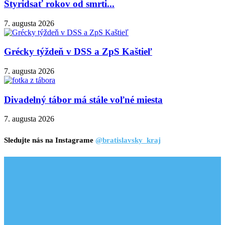
Štyridsať rokov od smrti...
7. augusta 2026
Grécky týždeň v DSS a ZpS Kaštieľ
7. augusta 2026
Divadelný tábor má stále voľné miesta
7. augusta 2026
Sledujte nás na Instagrame
@bratislavsky_kraj