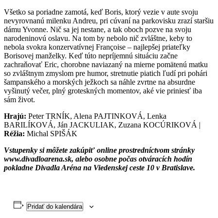
Všetko sa poriadne zamotá, keď Boris, ktorý vezie v aute svoju
nevyrovnanú milenku Andreu, pri cúvaní na parkovisku zrazí staršiu
dámu Yvonne. Nič sa jej nestane, a tak oboch pozve na svoju
narodeninovú oslavu. Na tom by nebolo nič zvláštne, keby to
nebola svokra konzervatívnej Françoise – najlepšej priateľky
Borisovej manželky. Keď túto nepríjemnú situáciu začne
zachraňovať Eric, chorobne naviazaný na mierne pomätenú matku
so zvláštnym zmyslom pre humor, stretnutie piatich ľudí pri pohári
šampanského a morských ježkoch sa náhle zvrtne na absurdne
vyšinutý večer, plný groteskných momentov, aké vie priniesť iba
sám život.
Hrajú:
Peter TRNÍK, Alena PAJTINKOVÁ, Lenka
BARILÍKOVÁ, Ján JACKULIAK, Zuzana KOCÚRIKOVÁ |
Réžia:
Michal SPIŠÁK
Vstupenky si môžete zakúpiť online prostredníctvom stránky
www.divadloarena.sk, alebo osobne počas otváracích hodín
pokladne Divadla Aréna na Viedenskej ceste 10 v Bratislave.
Pridať do kalendára