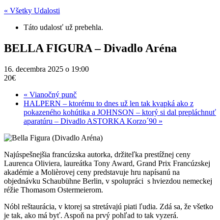
« Všetky Udalosti
Táto udalosť už prebehla.
BELLA FIGURA – Divadlo Aréna
16. decembra 2025 o 19:00
20€
«
Vianočný punč
HALPERN – ktorému to dnes už len tak kvapká ako z
pokazeného kohútika a JOHNSON – ktorý si dal prepláchnuť
aparatúru – Divadlo ASTORKA Korzo´90
»
Najúspešnejšia francúzska autorka, držiteľka prestížnej ceny
Laurenca Oliviera, laureátka Tony Award, Grand Prix Francúzskej
akadémie a Molièrovej ceny predstavuje hru napísanú na
objednávku Schaubühne Berlin, v spolupráci s hviezdou nemeckej
réžie Thomasom Ostermeierom.
Nóbl reštaurácia, v ktorej sa stretávajú piati ľudia. Zdá sa, že všetko
je tak, ako má byť. Aspoň na prvý pohľad to tak vyzerá.