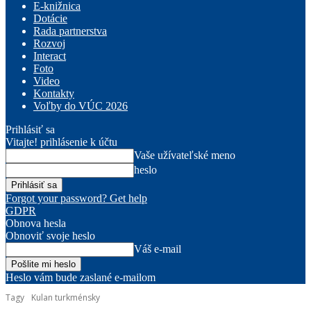
E-knižnica
Dotácie
Rada partnerstva
Rozvoj
Interact
Foto
Video
Kontakty
Voľby do VÚC 2026
Prihlásiť sa
Vitajte! prihlásenie k účtu
Vaše užívateľské meno
heslo
Forgot your password? Get help
GDPR
Obnova hesla
Obnoviť svoje heslo
Váš e-mail
Heslo vám bude zaslané e-mailom
Tagy
Kulan turkménsky