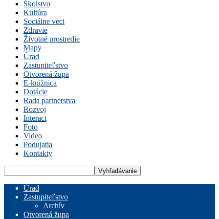
Školstvo
Kultúra
Sociálne veci
Zdravie
Životné prostredie
Mapy
Úrad
Zastupiteľstvo
Otvorená župa
E-knižnica
Dotácie
Rada partnerstva
Rozvoj
Interact
Foto
Video
Podujatia
Kontakty
Úrad
Zastupiteľstvo
Archív
Otvorená župa