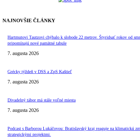
NAJNOVŠIE ČLÁNKY
Hartmutovi Tautzovi chýbalo k slobode 22 metrov. Štyridsať rokov od smr
pripomínajú nové pamätné tabule
7. augusta 2026
Grécky týždeň v DSS a ZpS Kaštieľ
7. augusta 2026
Divadelný tábor má stále voľné miesta
7. augusta 2026
Podcast s Barborou Lukáčovou: Bratislavský kraj reaguje na klimatickú z
strategickými projektmi.