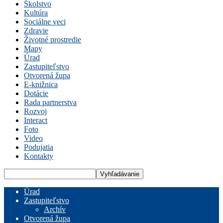
Školstvo
Kultúra
Sociálne veci
Zdravie
Životné prostredie
Mapy
Úrad
Zastupiteľstvo
Otvorená župa
E-knižnica
Dotácie
Rada partnerstva
Rozvoj
Interact
Foto
Video
Podujatia
Kontakty
Úrad
Zastupiteľstvo
Archív
Otvorená župa