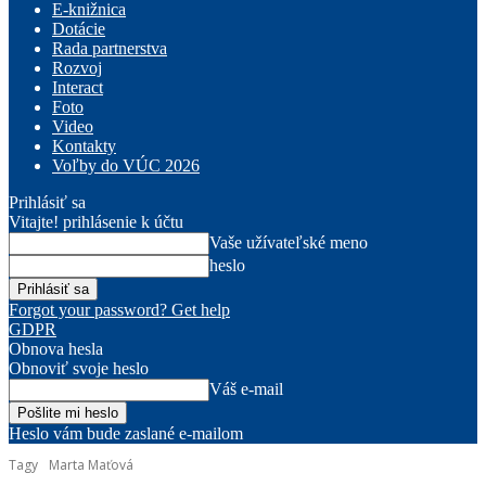
E-knižnica
Dotácie
Rada partnerstva
Rozvoj
Interact
Foto
Video
Kontakty
Voľby do VÚC 2026
Prihlásiť sa
Vitajte! prihlásenie k účtu
Vaše užívateľské meno
heslo
Forgot your password? Get help
GDPR
Obnova hesla
Obnoviť svoje heslo
Váš e-mail
Heslo vám bude zaslané e-mailom
Tagy
Marta Maťová