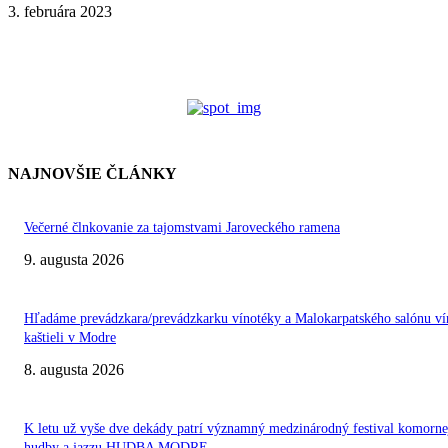
3. februára 2023
NAJNOVŠIE ČLÁNKY
Večerné člnkovanie za tajomstvami Jaroveckého ramena
9. augusta 2026
Hľadáme prevádzkara/prevádzkarku vínotéky a Malokarpatského salónu ví
kaštieli v Modre
8. augusta 2026
K letu už vyše dve dekády patrí významný medzinárodný festival komorne
hudby a jazzu HUDBA MODRE