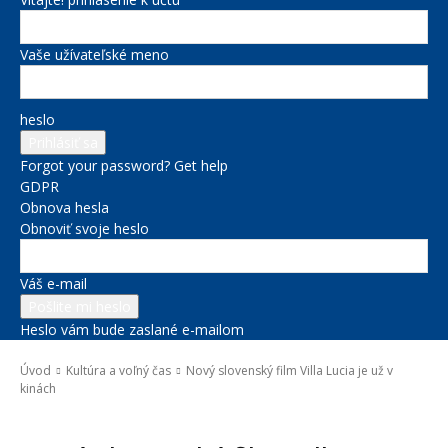
Vaše užívateľské meno
heslo
Forgot your password? Get help
GDPR
Obnova hesla
Obnoviť svoje heslo
Váš e-mail
Heslo vám bude zaslané e-mailom
Úvod
Kultúra a voľný čas
Nový slovenský film Villa Lucia je už v
kinách
Kultúra a voľný čas
Správy na titulke