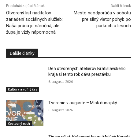
Predchádzajúci článok
Ďalší článok
Otvorený list riaditeľov
Mesto neodporúča v sobotu
zariadení sociálnych služieb:
pre silný vietor pohyb po
Naša práca je náročná, ale
parkoch a lesoch
župa je vždy nápomocná
Ďalšie články
Deň otvorených ateliérov Bratislavského
kraja si tento rok dáva prestávku
6. augusta 2026
Kultúra a voľný čas
Tvorenie v auguste – Mlok dunajský
6. augusta 2026
Cestovný ruch
Tip na výlet: Krásnymi lesmi Malých Karpát