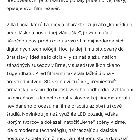
predovšetkým je to bláznivo poňatý príbeh prvej lásky,“
opisuje svoj film režisér.
Villa Lucia, ktorú tvorcovia charakterizujú ako „komédiu o
prvej láske a poslednej vlámačke“, je výnimočná
náročnou postprodukciou s využitím najmodernejších
digitálnych technológií. Hoci je dej filmu situovaný do
Bratislavy, ideálna lokácia vily sa našla až u našich
západných susedov v Brne, v susedstve ikonického
Tugendhatu. Pred filmármi tak stála ťažká úloha –
prostredníctvom 3D skenu virtuálne „premiestniť“
brniansku lokáciu do bratislavského podhradia. Vzhľadom
na náročnosť a komplexnosť v slovenskej kinematografii
nevídaného procesu na filme pracujú až štyri trikové
štúdiá. Novinkou je tiež využitie LED pozadí, vďaka
ktorým tvorcovia dokázali natočiť „letné“ scény v zime.
Ide o modernú technológiu, nahrádzajúcu klasické
postupy so zeleným či modrým plátnom, ktorá doposiaľ