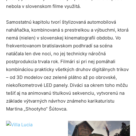
nebola v slovenskom filme využitá.
Samostatnú kapitolu tvorí štylizovaná automobilová
naháňačka, kombinovaná s prestrelkou a výbuchmi, ktorá
nemá (nielen) v slovenskej kinematografii obdobu. Vo
frekventovanom bratislavskom podhradí sa scéna
natáčala len dve noci, no jej technicky náročná
postprodukcia trvala rok. Filmári si pri nej pomáhali
kombináciou prakticky všetkých druhov digitálnych trikov
– od 3D modelov cez zelené plátno až po obrovské,
niekoľkometrové LED panely. Diváci sa okrem toho môžu
tešiť aj na animovanú titulkovú sekvenciu, vytvorenú na
základe výtvarných návrhov známeho karikaturistu
Martina „Shootyho“ Šútovca.