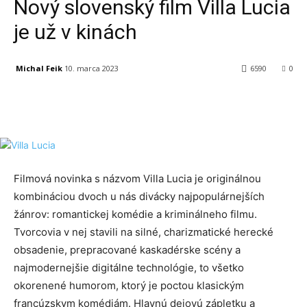
Nový slovenský film Villa Lucia
je už v kinách
Michal Feik
10. marca 2023
6590
0
Facebook
X
Linkedin
Tumblr
Filmová novinka s názvom Villa Lucia je originálnou
kombináciou dvoch u nás divácky najpopulárnejších
žánrov: romantickej komédie a kriminálneho filmu.
Tvorcovia v nej stavili na silné, charizmatické herecké
obsadenie, prepracované kaskadérske scény a
najmodernejšie digitálne technológie, to všetko
okorenené humorom, ktorý je poctou klasickým
francúzskym komédiám. Hlavnú dejovú zápletku a