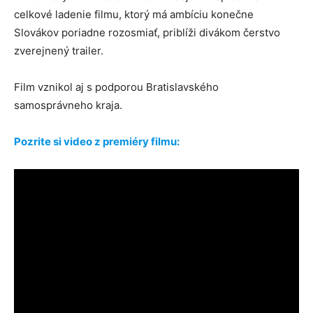
celkové ladenie filmu, ktorý má ambíciu konečne
Slovákov poriadne rozosmiať, priblíži divákom čerstvo
zverejnený trailer.
Film vznikol aj s podporou Bratislavského
samosprávneho kraja.
Pozrite si video z premiéry filmu: