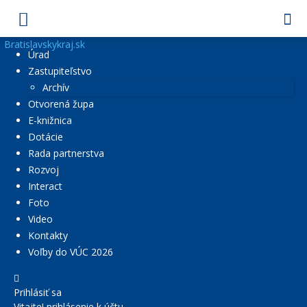
Bratislavskykraj.sk
Úrad
Zastupiteľstvo
Archív
Otvorená župa
E-knižnica
Dotácie
Rada partnerstva
Rozvoj
Interact
Foto
Video
Kontakty
Voľby do VÚC 2026
Prihlásiť sa
Vitajte! prihlásenie k účtu