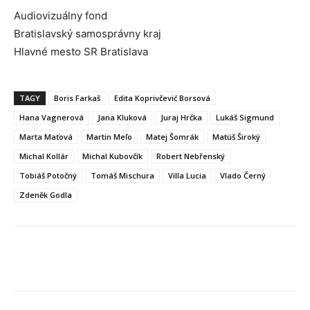
Audiovizuálny fond
Bratislavský samosprávny kraj
Hlavné mesto SR Bratislava
TAGY
Boris Farkaš
Edita Koprivčević Borsová
Hana Vagnerová
Jana Kluková
Juraj Hrčka
Lukáš Sigmund
Marta Maťová
Martin Meľo
Matej Šomrák
Matúš Široký
Michal Kollár
Michal Kubovčík
Robert Nebřenský
Tobiáš Potočný
Tomáš Mischura
Villa Lucia
Vlado Černý
Zdeněk Godla
Facebook
X
Linkedin
Tumblr