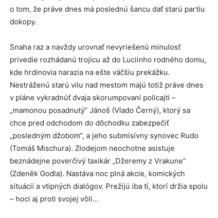
o tom, že práve dnes má poslednú šancu dať starú partiu
dokopy.
Snaha raz a navždy urovnať nevyriešenú minulosť
privedie rozhádanú trojicu až do Luciinho rodného domu,
kde hrdinovia narazia na ešte väčšiu prekážku.
Nestráženú starú vilu nad mestom majú totiž práve dnes
v pláne vykradnúť dvaja skorumpovaní policajti –
„mamonou posadnutý“ Jánoš (Vlado Černý), ktorý sa
chce pred odchodom do dôchodku zabezpečiť
„posledným džobom“, a jeho submisívny synovec Rudo
(Tomáš Mischura). Zlodejom neochotne asistuje
beznádejne poverčivý taxikár „Džeremy z Vrakune“
(Zdeněk Godla). Nastáva noc plná akcie, komických
situácií a vtipných dialógov. Prežijú iba tí, ktorí držia spolu
– hoci aj proti svojej vôli…