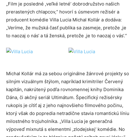
„Film je posledné ,veľké letné‘ dobrodružstvo našich
prerastených chlapcov,“ hovorí s úsmevom režisér a
producent komédie Villa Lucia Michal Kollár a dodáva:
„Veríme, že mužská časť publika sa zasmeje, pretože ,je
to naozaj o nás‘ a tá ženská, pretože ,je to naozaj o vás‘.“
Michal Kollár má za sebou originálne žánrové projekty so
silným vizuálnym štýlom, napríklad krimitriler Červený
kapitán, nakrútený podľa rovnomennej knihy Dominika
Dána, či akčný seriál Ultimátum. Špecifický režisérsky
rukopis je cítiť aj z jeho najnovšieho filmového počinu,
ktorý však do popredia netradične stavia romantickú líniu
milostného trojuholníka. „Villa Lucia je generačná
výpoveď mixnutá s elementmi ,zlodejskej‘ komédie. No