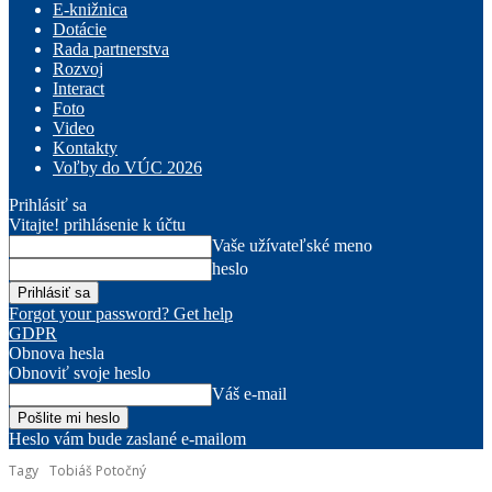
E-knižnica
Dotácie
Rada partnerstva
Rozvoj
Interact
Foto
Video
Kontakty
Voľby do VÚC 2026
Prihlásiť sa
Vitajte! prihlásenie k účtu
Vaše užívateľské meno
heslo
Forgot your password? Get help
GDPR
Obnova hesla
Obnoviť svoje heslo
Váš e-mail
Heslo vám bude zaslané e-mailom
Tagy
Tobiáš Potočný