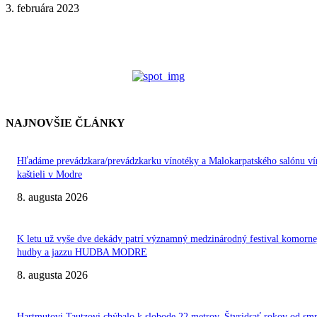
3. februára 2023
NAJNOVŠIE ČLÁNKY
Hľadáme prevádzkara/prevádzkarku vínotéky a Malokarpatského salónu ví
kaštieli v Modre
8. augusta 2026
K letu už vyše dve dekády patrí významný medzinárodný festival komorne
hudby a jazzu HUDBA MODRE
8. augusta 2026
Hartmutovi Tautzovi chýbalo k slobode 22 metrov. Štyridsať rokov od smr