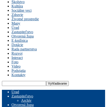
Školstvo
Kultúra
Sociálne veci
Zdravie
Životné prostredie
Mapy
Úrad
Zastupiteľstvo
Otvorená župa
E-knižnica
Dotácie
Rada partnerstva
Rozvoj
Interact
Foto
Video
Podujatia
Kontakty
Úrad
Zastupiteľstvo
Archív
Otvorená župa