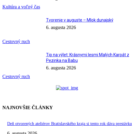
Kultúra a voľný čas
Tvorenie v auguste – Mlok dunajský
6. augusta 2026
Cestovný ruch
Tip na výlet: Krásnymi lesmi Malých Karpát z
Pezinka na Babu
6. augusta 2026
Cestovný ruch
NAJNOVŠIE ČLÁNKY
Deň otvorených ateliérov Bratislavského kraja si tento rok dáva prestávku
6. augusta 2026