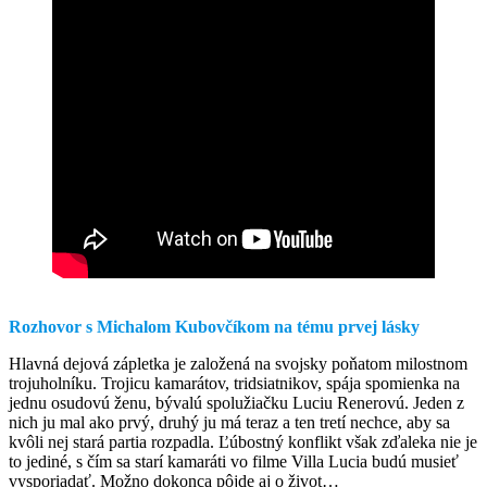
Rozhovor s Michalom Kubovčíkom na tému prvej lásky
Hlavná dejová zápletka je založená na svojsky poňatom milostnom
trojuholníku. Trojicu kamarátov, tridsiatnikov, spája spomienka na
jednu osudovú ženu, bývalú spolužiačku Luciu Renerovú. Jeden z
nich ju mal ako prvý, druhý ju má teraz a ten tretí nechce, aby sa
kvôli nej stará partia rozpadla. Ľúbostný konflikt však zďaleka nie je
to jediné, s čím sa starí kamaráti vo filme Villa Lucia budú musieť
vysporiadať. Možno dokonca pôjde aj o život…