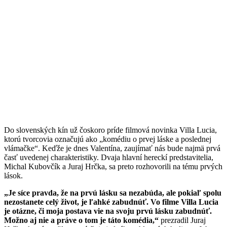
Do slovenských kín už čoskoro príde filmová novinka Villa Lucia,
ktorú tvorcovia označujú ako „komédiu o prvej láske a poslednej
vlámačke“. Keďže je dnes Valentína, zaujímať nás bude najmä prvá
časť uvedenej charakteristiky. Dvaja hlavní hereckí predstavitelia,
Michal Kubovčík a Juraj Hrčka, sa preto rozhovorili na tému prvých
lások.
„Je síce pravda, že na prvú lásku sa nezabúda, ale pokiaľ spolu
nezostanete celý život, je ľahké zabudnúť. Vo filme Villa Lucia
je otázne, či moja postava vie na svoju prvú lásku zabudnúť.
Možno aj nie a práve o tom je táto komédia,“
prezradil Juraj