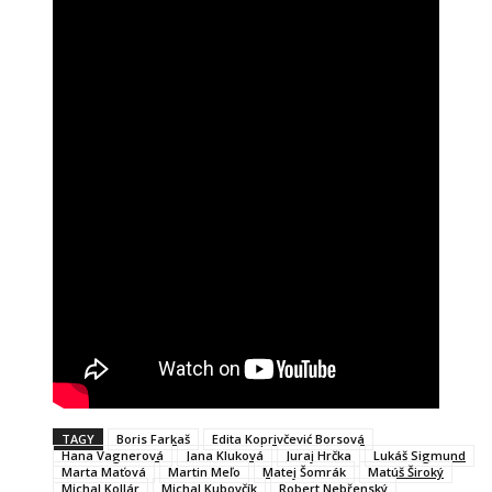
TAGY
Boris Farkaš
Edita Koprivčević Borsová
Hana Vagnerová
Jana Kluková
Juraj Hrčka
Lukáš Sigmund
Marta Maťová
Martin Meľo
Matej Šomrák
Matúš Široký
Michal Kollár
Michal Kubovčík
Robert Nebřenský