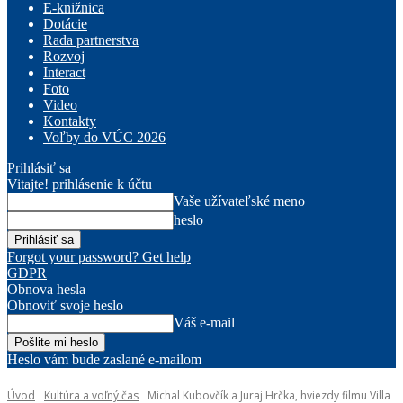
E-knižnica
Dotácie
Rada partnerstva
Rozvoj
Interact
Foto
Video
Kontakty
Voľby do VÚC 2026
Prihlásiť sa
Vitajte! prihlásenie k účtu
Vaše užívateľské meno
heslo
Forgot your password? Get help
GDPR
Obnova hesla
Obnoviť svoje heslo
Váš e-mail
Heslo vám bude zaslané e-mailom
Úvod
Kultúra a voľný čas
Michal Kubovčík a Juraj Hrčka, hviezdy filmu Villa