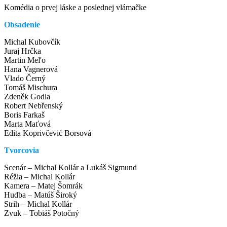
Komédia o prvej láske a poslednej vlámačke
Obsadenie
Michal Kubovčík
Juraj Hrčka
Martin Meľo
Hana Vagnerová
Vlado Černý
Tomáš Mischura
Zdeněk Godla
Robert Nebřenský
Boris Farkaš
Marta Maťová
Edita Koprivčević Borsová
Tvorcovia
Scenár – Michal Kollár a Lukáš Sigmund
Réžia – Michal Kollár
Kamera – Matej Šomrák
Hudba – Matúš Široký
Strih – Michal Kollár
Zvuk – Tobiáš Potočný