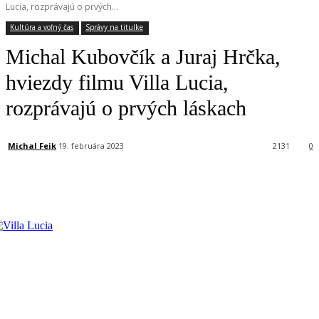
Lucia, rozprávajú o prvých...
Kultúra a voľný čas
Správy na titulke
Michal Kubovčík a Juraj Hrčka,
hviezdy filmu Villa Lucia,
rozprávajú o prvých láskach
Michal Feik
19. februára 2023
2131
0
Facebook
X
Linkedin
Tumblr