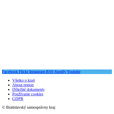
Facebook
Flickr
Instagram
RSS
Spotify
Youtube
Všetko o kraji
About region
Dôležité dokumenty
Používanie cookies
GDPR
© Bratislavský samosprávny kraj