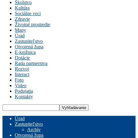
Školstvo
Kultúra
Sociálne veci
Zdravie
Životné prostredie
Mapy
Úrad
Zastupiteľstvo
Otvorená župa
E-knižnica
Dotácie
Rada partnerstva
Rozvoj
Interact
Foto
Video
Podujatia
Kontakty
Úrad
Zastupiteľstvo
Archív
Otvorená župa