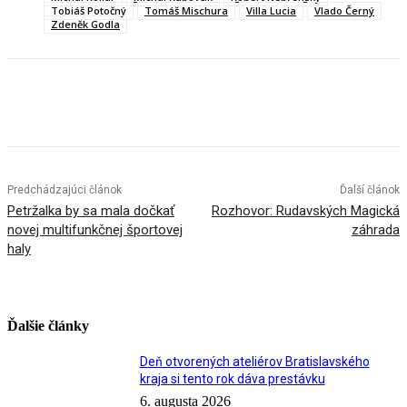
Tobiáš Potočný
Tomáš Mischura
Villa Lucia
Vlado Černý
Zdeněk Godla
Facebook
X
Linkedin
Tumblr
Predchádzajúci článok
Ďalší článok
Petržalka by sa mala dočkať
Rozhovor: Rudavských Magická
novej multifunkčnej športovej
záhrada
haly
Ďalšie články
Deň otvorených ateliérov Bratislavského
kraja si tento rok dáva prestávku
6. augusta 2026