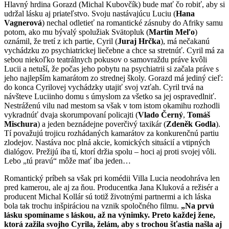
Hlavný hrdina Gorazd (Michal Kubovčík) bude mať čo robiť, aby si
udržal lásku aj priateľstvo. Svoju nastávajúcu Luciu (
Hana
Vagnerová
) nechal odletieť na romantické zásnuby do Afriky samu
potom, ako mu bývalý spolužiak Svätopluk (
Martin Meľo
)
oznámil, že tretí z ich partie, Cyril (
Juraj Hrčka
), má nečakanú
vychádzku zo psychiatrickej liečebne a chce sa stretnúť. Cyril má za
sebou niekoľko teatrálnych pokusov o samovraždu práve kvôli
Lucii a netuší, že počas jeho pobytu na psychiatrii si začala práve s
jeho najlepším kamarátom zo strednej školy. Gorazd má jediný cieľ:
do konca Cyrilovej vychádzky utajiť svoj vzťah. Cyril trvá na
návšteve Luciinho domu s úmyslom za všetko sa jej ospravedlniť.
Nestráženú vilu nad mestom sa však v tom istom okamihu rozhodli
vykradnúť dvaja skorumpovaní policajti (
Vlado Černý
,
Tomáš
Mischura
) a jeden beznádejne poverčivý taxikár (
Zdeněk Godla
).
Tí považujú trojicu rozhádaných kamarátov za konkurenčnú partiu
zlodejov. Nastáva noc plná akcie, komických situácií a vtipných
dialógov. Prežijú iba tí, ktorí držia spolu – hoci aj proti svojej vôli.
Lebo „tú pravú“ môže mať iba jeden…
Romantický príbeh sa však pri komédii Villa Lucia neodohráva len
pred kamerou, ale aj za ňou. Producentka Jana Kluková a režisér a
producent Michal Kollár sú totiž životnými partnermi a ich láska
bola tak trochu inšpiráciou na vznik spoločného filmu.
„Na prvú
lásku spomíname s láskou, až na výnimky. Preto každej žene,
ktorá zažila svojho Cyrila, želám, aby s trochou šťastia našla aj