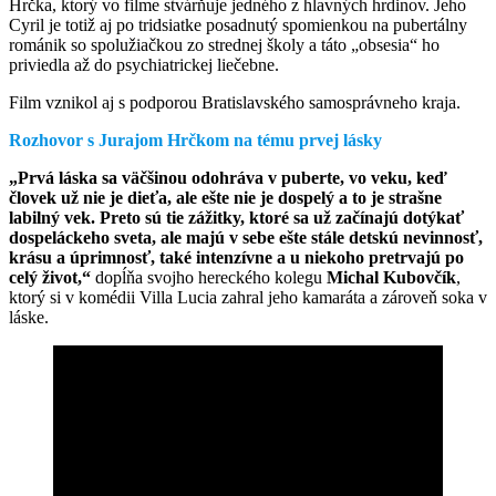
Hrčka, ktorý vo filme stvárňuje jedného z hlavných hrdinov. Jeho
Cyril je totiž aj po tridsiatke posadnutý spomienkou na pubertálny
románik so spolužiačkou zo strednej školy a táto „obsesia“ ho
priviedla až do psychiatrickej liečebne.
Film vznikol aj s podporou Bratislavského samosprávneho kraja.
Rozhovor s Jurajom Hrčkom na tému prvej lásky
„Prvá láska sa väčšinou odohráva v puberte, vo veku, keď
človek už nie je dieťa, ale ešte nie je dospelý a to je strašne
labilný vek. Preto sú tie zážitky, ktoré sa už začínajú dotýkať
dospeláckeho sveta, ale majú v sebe ešte stále detskú nevinnosť,
krásu a úprimnosť, také intenzívne a u niekoho pretrvajú po
celý život,“
dopĺňa svojho hereckého kolegu
Michal Kubovčík
,
ktorý si v komédii Villa Lucia zahral jeho kamaráta a zároveň soka v
láske.