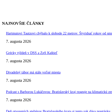
NAJNOVŠIE ČLÁNKY
Hartmutovi Tautzovi chýbalo k slobode 22 metrov. Štyridsať rokov od smr
7. augusta 2026
Grécky týždeň v DSS a ZpS Kaštieľ
7. augusta 2026
Divadelný tábor má stále voľné miesta
7. augusta 2026
Podcast s Barborou Lukáčovou: Bratislavský kraj reaguje na klimatickú z
7. augusta 2026
Deň otvorených ateliérov Bratislavského kraja si tento rok dáva prestávku