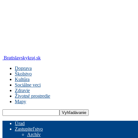
Bratislavskykraj.sk
Doprava
Školstvo
Kultúra
Sociálne veci
Zdravie
Životné prostredie
Mapy
Úrad
Zastupiteľstvo
Archív