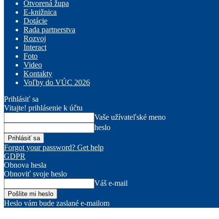
Otvorená župa
E-knižnica
Dotácie
Rada partnerstva
Rozvoj
Interact
Foto
Video
Kontakty
Voľby do VÚC 2026
Prihlásiť sa
Vitajte! prihlásenie k účtu
Vaše užívateľské meno
heslo
Forgot your password? Get help
GDPR
Obnova hesla
Obnoviť svoje heslo
Váš e-mail
Heslo vám bude zaslané e-mailom