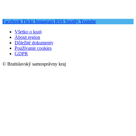
Facebook
Flickr
Instagram
RSS
Spotify
Youtube
Všetko o kraji
About region
Dôležité dokumenty
Používanie cookies
GDPR
© Bratislavský samosprávny kraj