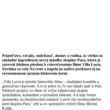
Priateľstvo, vzťahy, súdržnosť, domov a rodina, to všetko sú
základné ingrediencie novej skladby skupiny Para, ktorá je
zároveň titulnou piesňou k celovečernému filmu Villa Lucia.
Novinka sa volá Na ceste a kapela ju naživo predstaví aj na
rovnomennom jarnom klubovom turné.
„Villa Lucia je prienik žánrového filmu – zlodejskej komédie a
generačnej výpovede. A to je práve to, čo ma ťahalo späť k Pare.
Niektoré postavy vo filme sú voľne inšpirované mojimi
spolužiakmi, kamarátmi a ich/našimi láskami. A k tejto forme
spomienky na (bratislavskú) mladosť a prvé city neodmysliteľne
patrí skupina Para,“ teší sa zo spolupráce režisér filmu Michal
Kollár.