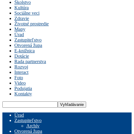
Školstvo
Kultúra
Sociálne veci
Zdravie
Životné prostredie
Mapy
Úrad
Zastupiteľstvo
Otvorená župa
E-knižnica
Dotácie
Rada partnerstva
Rozvoj
Interact
Foto
Video
Podujatia
Kontakty
Úrad
Zastupiteľstvo
Archív
Otvorená župa