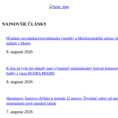
NAJNOVŠIE ČLÁNKY
Hľadáme prevádzkara/prevádzkarku vínotéky a Malokarpatského salónu ví
kaštieli v Modre
8. augusta 2026
K letu už vyše dve dekády patrí významný medzinárodný festival komorne
hudby a jazzu HUDBA MODRE
8. augusta 2026
Hartmutovi Tautzovi chýbalo k slobode 22 metrov. Štyridsať rokov od smr
pripomínajú nové pamätné tabule
7. augusta 2026