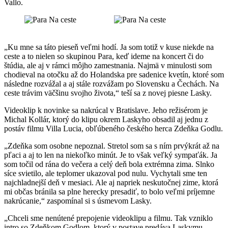
Vallo.
„Ku mne sa táto pieseň veľmi hodí. Ja som totiž v kuse niekde na
ceste a to nielen so skupinou Para, keď ideme na koncert či do
štúdia, ale aj v rámci môjho zamestnania. Najmä v minulosti som
chodieval na otočku až do Holandska pre sadenice kvetín, ktoré som
následne rozvážal a aj stále rozvážam po Slovensku a Čechách. Na
ceste trávim väčšinu svojho života,“ teší sa z novej piesne Lasky.
Videoklip k novinke sa nakrúcal v Bratislave. Jeho režisérom je
Michal Kollár, ktorý do klipu okrem Laskyho obsadil aj jednu z
postáv filmu Villa Lucia, obľúbeného českého herca Zdeňka Godlu.
„Zdeňka som osobne nepoznal. Stretol som sa s ním prvýkrát až na
pľaci a aj to len na niekoľko minút. Je to však veľký sympaťák. Ja
som točil od rána do večera a celý deň bola extrémna zima. Slnko
síce svietilo, ale teplomer ukazoval pod nulu. Vychytali sme ten
najchladnejší deň v mesiaci. Ale aj napriek neskutočnej zime, ktorá
mi občas bránila sa plne herecky presadiť, to bolo veľmi príjemne
nakrúcanie,“ zaspomínal si s úsmevom Lasky.
„Chceli sme nenútené prepojenie videoklipu a filmu. Tak vzniklo
intro so Zdeňkom Godlom, ktorý v postave predáva Laskymu