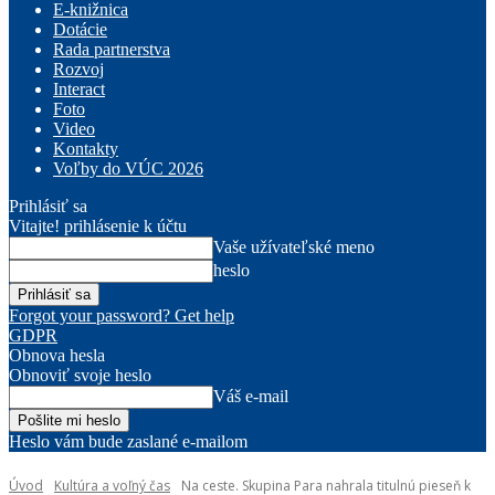
E-knižnica
Dotácie
Rada partnerstva
Rozvoj
Interact
Foto
Video
Kontakty
Voľby do VÚC 2026
Prihlásiť sa
Vitajte! prihlásenie k účtu
Vaše užívateľské meno
heslo
Forgot your password? Get help
GDPR
Obnova hesla
Obnoviť svoje heslo
Váš e-mail
Heslo vám bude zaslané e-mailom
Úvod
Kultúra a voľný čas
Na ceste. Skupina Para nahrala titulnú pieseň k