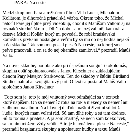
PARA: Na ceste
Medzi skupinou Para a režisérom filmu Villa Lucia, Michalom
Kollárom, je dlhoročná priateľská väzba. Okrem toho, že Michal
natočil Pare jej úplne prvý videoklip, chodil s Matúšom Vallom aj na
rovnakú strednú školu. „Dlhšiu dobu sa mi ozýval môj kamarát z
detstva Michal Kollár, ktorý mi povedal, že robí bratislavskú
komédiu s prvkami nostalgie a veľmi by sa mu do nej hodila nejaká
naša skladba. Tak som mu poslal pieseň Na ceste, na ktorej sme
práve pracovali, a on sa do nej okamžite zamiloval,“ prezradil Matúš
Vallo.
Na novej skladbe, podobne ako pri úspešnom songu To okolo nás,
skupina opäť spolupracovala s Janou Kirschner a zakladajúcim
členom Pary Matejov Starkovom. Ten do skladby v štúdiu Birdland
Studios nahral aj svoj gitarový part. O text sa postaral Matúš Vallo
spoločne s Janou Kirschner.
„Toto som ja, toto je môj vnútorný svet odrážajúci sa v textoch,
ktoré napíšem. On sa nemení z roka na rok a niekedy sa nemení ani
z albumu na album. Na hlavnej diaľnici našimi životmi sú totiž
ľudia, ktorých mám veľmi rád. Sú tam dlhé roky a sú tam dodnes.
Sú to rodina a priatelia. A ja som šťastný, že nech som kdekoľvek,
sa ku nim môžem vždy vrátiť. A to je hlavná téma piesne Na ceste,“
prezradil basgitarista skupiny a spoluautor hudby a textu Matúš