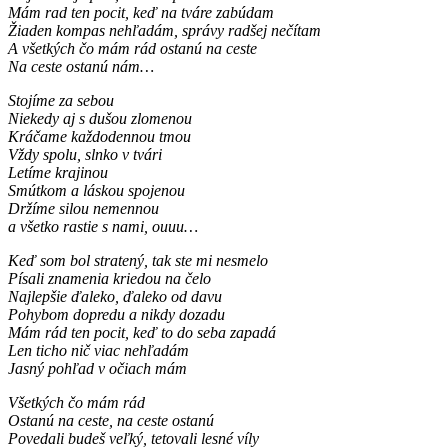
Mám rad ten pocit, keď na tváre zabúdam
Žiaden kompas nehľadám, správy radšej nečítam
A všetkých čo mám rád ostanú na ceste
Na ceste ostanú nám…
Stojíme za sebou
Niekedy aj s dušou zlomenou
Kráčame každodennou tmou
Vždy spolu, slnko v tvári
Letíme krajinou
Smútkom a láskou spojenou
Držíme silou nemennou
a všetko rastie s nami, ouuu…
Keď som bol stratený, tak ste mi nesmelo
Písali znamenia kriedou na čelo
Najlepšie ďaleko, ďaleko od davu
Pohybom dopredu a nikdy dozadu
Mám rád ten pocit, keď to do seba zapadá
Len ticho nič viac nehľadám
Jasný pohľad v očiach mám
Všetkých čo mám rád
Ostanú na ceste, na ceste ostanú
Povedali budeš veľký, tetovali lesné víly