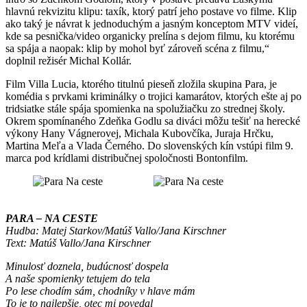
hlavnú rekvizitu klipu: taxík, ktorý patrí jeho postave vo filme. Klip
ako taký je návrat k jednoduchým a jasným konceptom MTV videí,
kde sa pesnička/video organicky prelína s dejom filmu, ku ktorému
sa spája a naopak: klip by mohol byť zároveň scéna z filmu,“
doplnil režisér Michal Kollár.
Film Villa Lucia, ktorého titulnú pieseň zložila skupina Para, je
komédia s prvkami kriminálky o trojici kamarátov, ktorých ešte aj po
tridsiatke stále spája spomienka na spolužiačku zo strednej školy.
Okrem spomínaného Zdeňka Godlu sa diváci môžu tešiť na herecké
výkony Hany Vágnerovej, Michala Kubovčíka, Juraja Hrčku,
Martina Meľa a Vlada Černého. Do slovenských kín vstúpi film 9.
marca pod krídlami distribučnej spoločnosti Bontonfilm.
PARA – NA CESTE
Hudba: Matej Starkov/Matúš Vallo/Jana Kirschner
Text: Matúš Vallo/Jana Kirschner
Minulosť doznela, budúcnosť dospela
A naše spomienky tetujem do tela
Po lese chodím sám, chodníky v hlave mám
To je to najlepšie, otec mi povedal