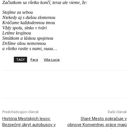
Začiatkom sa všetko končí, teraz ale vieme, že:
Stojíme za sebou
Niekedy aj s dušou zlomenou
Kráčame každodennou tmou
Vždy spolu, slnko v tvári
Letíme krajinou
Smútkom a láskou spojenou
Držíme silou nemennou
a všetko rastie s nami, ouuu…
TAGY
Para
Villa Lucia
Facebook
X
Linkedin
Tumblr
Predchádzajúci článok
Ďalší článok
História Mestských lesov:
Staré Mesto pokračuje v
Bezpečný úkryt autobusov v
obnove Konventnej, práce majú