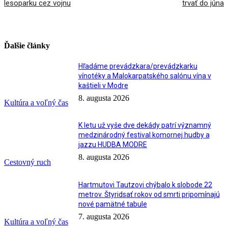
lesoparku cez vojnu
trvať do júna
Ďalšie články
Hľadáme prevádzkara/prevádzkarku
vínotéky a Malokarpatského salónu vína v
kaštieli v Modre
8. augusta 2026
Kultúra a voľný čas
K letu už vyše dve dekády patrí významný
medzinárodný festival komornej hudby a
jazzu HUDBA MODRE
8. augusta 2026
Cestovný ruch
Hartmutovi Tautzovi chýbalo k slobode 22
metrov. Štyridsať rokov od smrti pripomínajú
nové pamätné tabule
7. augusta 2026
Kultúra a voľný čas