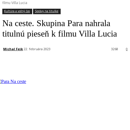
filmu Villa Lucia
Kultúra a voľný čas
Správy na titulke
Na ceste. Skupina Para nahrala
titulnú pieseň k filmu Villa Lucia
Michal Feik
22. februára 2023
3268
0
Facebook
X
Linkedin
Tumblr