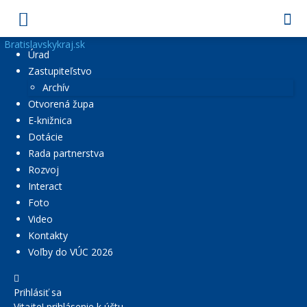
Bratislavskykraj.sk
Úrad
Zastupiteľstvo
Archív
Otvorená župa
E-knižnica
Dotácie
Rada partnerstva
Rozvoj
Interact
Foto
Video
Kontakty
Voľby do VÚC 2026
Prihlásiť sa
Vitajte! prihlásenie k účtu