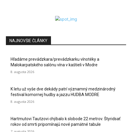
NAJNOVŠIE ČLÁNKY
Hľadáme prevádzkara/prevádzkarku vínotéky a
Malokarpatského salónu vína v kaštieli v Modre
8. augusta 2026
K letu už vyše dve dekády patrí významný medzinárodný
festival komornej hudby a jazzu HUDBA MODRE
8. augusta 2026
Hartmutovi Tautzovi chýbalo k slobode 22 metrov. Štyridsať
rokov od smrti pripomínajú nové pamätné tabule
7. augusta 2026