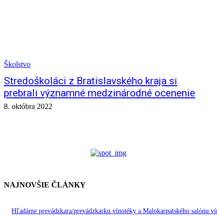
Školstvo
Stredoškoláci z Bratislavského kraja si
prebrali významné medzinárodné ocenenie
8. októbra 2022
NAJNOVŠIE ČLÁNKY
Hľadáme prevádzkara/prevádzkarku vínotéky a Malokarpatského salónu ví