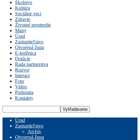
Školstvo
Kultúra
Sociálne veci
Zdravie
Životné prostredie
Mapy
Úrad
Zastupiteľstvo
Otvorená župa
E-knižnica
Dotácie
Rada partnerstva
Rozvoj
Interact
Foto
Video
Podujatia
Kontakty
Úrad
Zastupiteľstvo
Archív
Otvorená župa