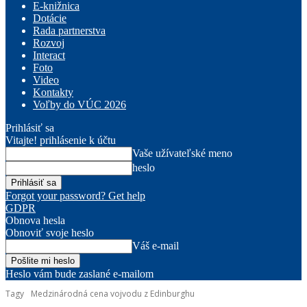
E-knižnica
Dotácie
Rada partnerstva
Rozvoj
Interact
Foto
Video
Kontakty
Voľby do VÚC 2026
Prihlásiť sa
Vitajte! prihlásenie k účtu
Vaše užívateľské meno
heslo
Forgot your password? Get help
GDPR
Obnova hesla
Obnoviť svoje heslo
Váš e-mail
Heslo vám bude zaslané e-mailom
Tagy
Medzinárodná cena vojvodu z Edinburghu