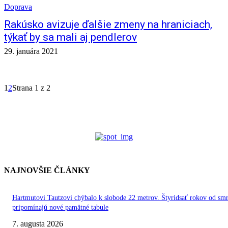
Doprava
Rakúsko avizuje ďalšie zmeny na hraniciach,
týkať by sa mali aj pendlerov
29. januára 2021
1
2
Strana 1 z 2
NAJNOVŠIE ČLÁNKY
Hartmutovi Tautzovi chýbalo k slobode 22 metrov. Štyridsať rokov od smr
pripomínajú nové pamätné tabule
7. augusta 2026