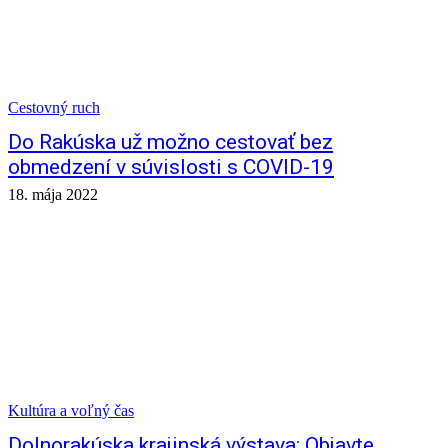
Cestovný ruch
Do Rakúska už možno cestovať bez
obmedzení v súvislosti s COVID-19
18. mája 2022
Kultúra a voľný čas
Dolnorakúska krajinská výstava: Objavte