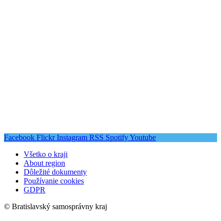
Facebook
Flickr
Instagram
RSS
Spotify
Youtube
Všetko o kraji
About region
Dôležité dokumenty
Používanie cookies
GDPR
© Bratislavský samosprávny kraj