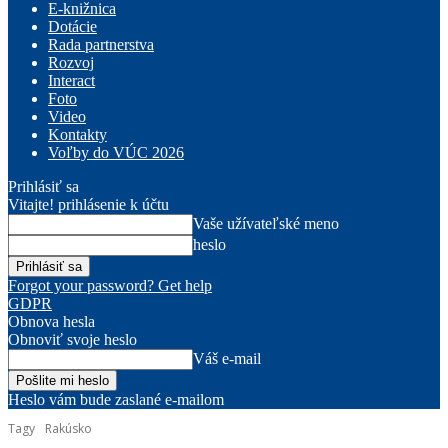
E-knižnica
Dotácie
Rada partnerstva
Rozvoj
Interact
Foto
Video
Kontakty
Voľby do VÚC 2026
Prihlásiť sa
Vitajte! prihlásenie k účtu
Vaše užívateľské meno
heslo
Forgot your password? Get help
GDPR
Obnova hesla
Obnoviť svoje heslo
Váš e-mail
Heslo vám bude zaslané e-mailom
Tagy
Rakúsko