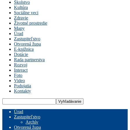
Školstvo
Kultúra
Sociálne veci
Zdravie
Životné prostredie
Mapy
Úrad
Zastupiteľstvo
Otvorená župa
E-knižnica
Dotácie
Rada partnerstva
Rozvoj
Interact
Foto
Video
Podujatia
Kontakty
Úrad
Zastupiteľstvo
Archív
Otvorená župa