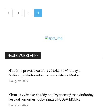
1
2
3
NAJNOVŠIE ČLÁNKY
Hľadáme prevádzkara/prevádzkarku vínotéky a
Malokarpatského salónu vína v kaštieli v Modre
8. augusta 2026
K letu už vyše dve dekády patrí významný medzinárodný
festival komornej hudby a jazzu HUDBA MODRE
8. augusta 2026