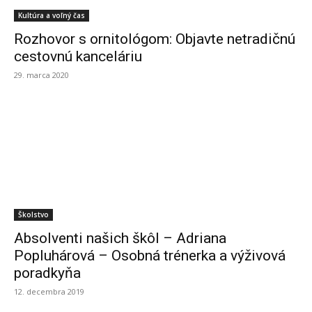
Kultúra a voľný čas
Rozhovor s ornitológom: Objavte netradičnú
cestovnú kanceláriu
29. marca 2020
Školstvo
Absolventi našich škôl – Adriana
Popluhárová – Osobná trénerka a výživová
poradkyňa
12. decembra 2019