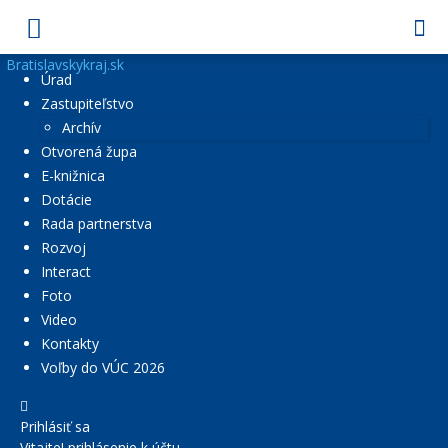
Bratislavskykraj.sk
Úrad
Zastupiteľstvo
Archív
Otvorená župa
E-knižnica
Dotácie
Rada partnerstva
Rozvoj
Interact
Foto
Video
Kontakty
Voľby do VÚC 2026
Prihlásiť sa
Vitajte! prihlásenie k účtu