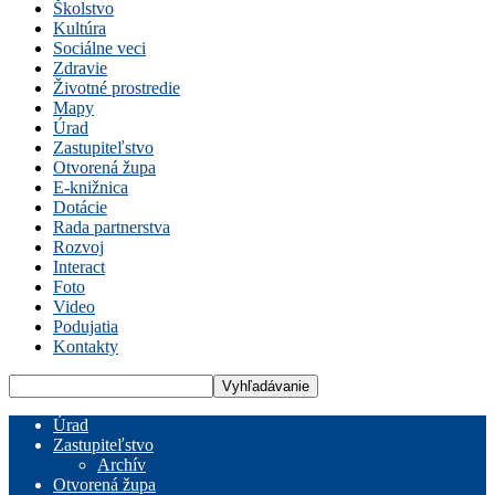
Školstvo
Kultúra
Sociálne veci
Zdravie
Životné prostredie
Mapy
Úrad
Zastupiteľstvo
Otvorená župa
E-knižnica
Dotácie
Rada partnerstva
Rozvoj
Interact
Foto
Video
Podujatia
Kontakty
Úrad
Zastupiteľstvo
Archív
Otvorená župa