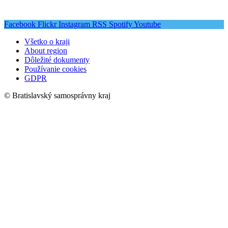
Facebook
Flickr
Instagram
RSS
Spotify
Youtube
Všetko o kraji
About region
Dôležité dokumenty
Používanie cookies
GDPR
© Bratislavský samosprávny kraj