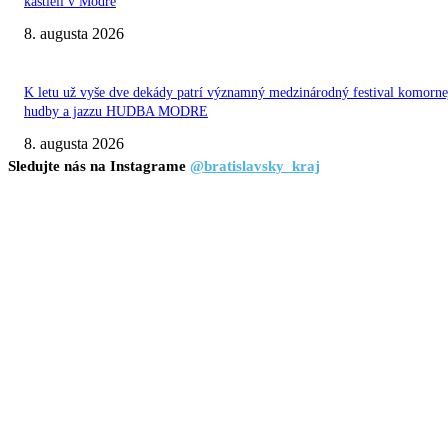
kaštieli v Modre
8. augusta 2026
K letu už vyše dve dekády patrí významný medzinárodný festival komorne
hudby a jazzu HUDBA MODRE
8. augusta 2026
Sledujte nás na Instagrame
@bratislavsky_kraj