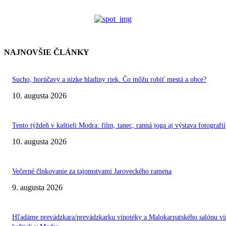
NAJNOVŠIE ČLÁNKY
Sucho, horúčavy a nízke hladiny riek. Čo môžu robiť mestá a obce?
10. augusta 2026
Tento týždeň v kaštieli Modra: film, tanec, ranná joga aj výstava fotografií
10. augusta 2026
Večerné člnkovanie za tajomstvami Jaroveckého ramena
9. augusta 2026
Hľadáme prevádzkara/prevádzkarku vínotéky a Malokarpatského salónu ví