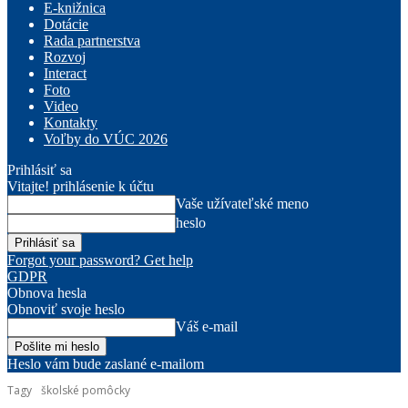
E-knižnica
Dotácie
Rada partnerstva
Rozvoj
Interact
Foto
Video
Kontakty
Voľby do VÚC 2026
Prihlásiť sa
Vitajte! prihlásenie k účtu
Vaše užívateľské meno
heslo
Forgot your password? Get help
GDPR
Obnova hesla
Obnoviť svoje heslo
Váš e-mail
Heslo vám bude zaslané e-mailom
Tagy
školské pomôcky