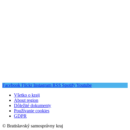
Facebook
Flickr
Instagram
RSS
Spotify
Youtube
Všetko o kraji
About region
Dôležité dokumenty
Používanie cookies
GDPR
© Bratislavský samosprávny kraj