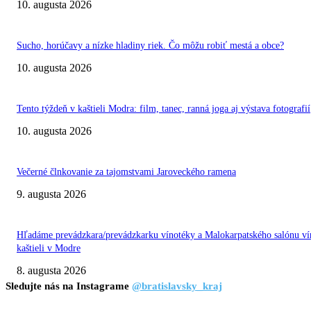
10. augusta 2026
Sucho, horúčavy a nízke hladiny riek. Čo môžu robiť mestá a obce?
10. augusta 2026
Tento týždeň v kaštieli Modra: film, tanec, ranná joga aj výstava fotografií
10. augusta 2026
Večerné člnkovanie za tajomstvami Jaroveckého ramena
9. augusta 2026
Hľadáme prevádzkara/prevádzkarku vínotéky a Malokarpatského salónu ví
kaštieli v Modre
8. augusta 2026
Sledujte nás na Instagrame
@bratislavsky_kraj