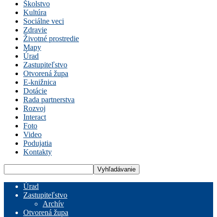
Školstvo
Kultúra
Sociálne veci
Zdravie
Životné prostredie
Mapy
Úrad
Zastupiteľstvo
Otvorená župa
E-knižnica
Dotácie
Rada partnerstva
Rozvoj
Interact
Foto
Video
Podujatia
Kontakty
Úrad
Zastupiteľstvo
Archív
Otvorená župa