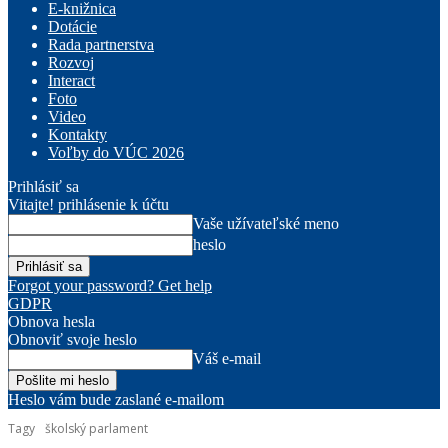
E-knižnica
Dotácie
Rada partnerstva
Rozvoj
Interact
Foto
Video
Kontakty
Voľby do VÚC 2026
Prihlásiť sa
Vitajte! prihlásenie k účtu
Vaše užívateľské meno
heslo
Forgot your password? Get help
GDPR
Obnova hesla
Obnoviť svoje heslo
Váš e-mail
Heslo vám bude zaslané e-mailom
Tagy
školský parlament