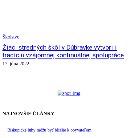
Školstvo
Žiaci stredných škôl v Dúbravke vytvorili
tradíciu vzájomnej kontinuálnej spolupráce
17. júna 2022
NAJNOVŠIE ČLÁNKY
Biskupické luhy môžu byť bližšie k obyvateľom