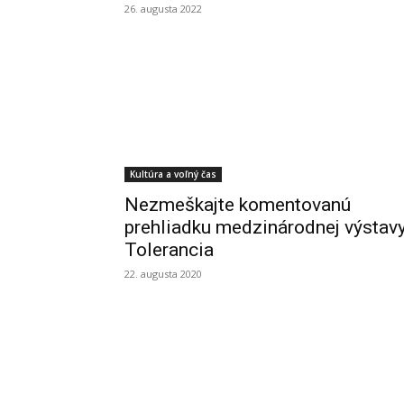
26. augusta 2022
Kultúra a voľný čas
Nezmeškajte komentovanú
prehliadku medzinárodnej výstav
Tolerancia
22. augusta 2020