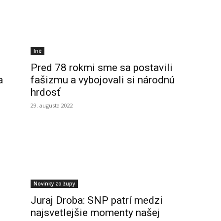
Iné
Pred 78 rokmi sme sa postavili
a
fašizmu a vybojovali si národnú
hrdosť
29. augusta 2022
Novinky zo župy
Juraj Droba: SNP patrí medzi
najsvetlejšie momenty našej