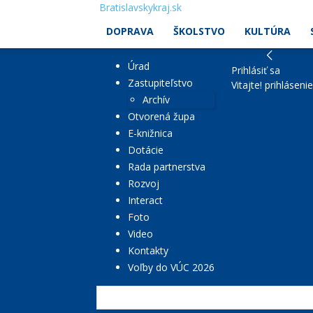
Bratislavskykraj.sk
DOPRAVA
ŠKOLSTVO
KULTÚRA
Úrad
Prihlásiť sa
Zastupiteľstvo
Vitajte! prihláseni
Archív
Otvorená župa
E-knižnica
Dotácie
Rada partnerstva
Rozvoj
Interact
Foto
Video
Kontakty
Voľby do VÚC 2026