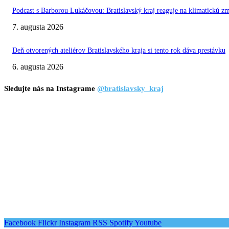
Podcast s Barborou Lukáčovou: Bratislavský kraj reaguje na klimatickú z
7. augusta 2026
Deň otvorených ateliérov Bratislavského kraja si tento rok dáva prestávku
6. augusta 2026
Sledujte nás na Instagrame
@bratislavsky_kraj
Facebook
Flickr
Instagram
RSS
Spotify
Youtube