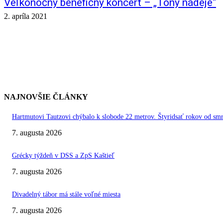
Veľkonočný benefičný koncert – „Tóny nádeje“
2. apríla 2021
NAJNOVŠIE ČLÁNKY
Hartmutovi Tautzovi chýbalo k slobode 22 metrov. Štyridsať rokov od smr
7. augusta 2026
Grécky týždeň v DSS a ZpS Kaštieľ
7. augusta 2026
Divadelný tábor má stále voľné miesta
7. augusta 2026