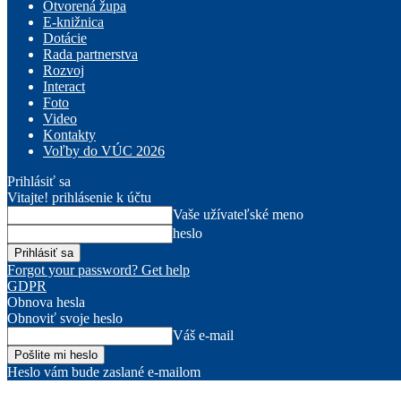
Otvorená župa
E-knižnica
Dotácie
Rada partnerstva
Rozvoj
Interact
Foto
Video
Kontakty
Voľby do VÚC 2026
Prihlásiť sa
Vitajte! prihlásenie k účtu
Vaše užívateľské meno
heslo
Forgot your password? Get help
GDPR
Obnova hesla
Obnoviť svoje heslo
Váš e-mail
Heslo vám bude zaslané e-mailom