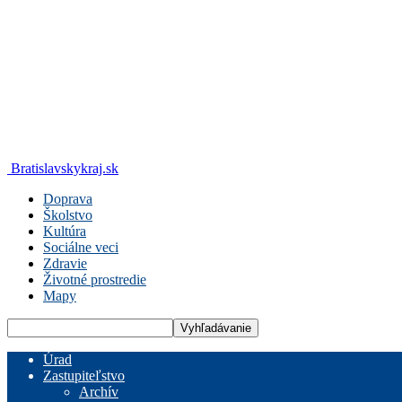
Bratislavskykraj.sk
Doprava
Školstvo
Kultúra
Sociálne veci
Zdravie
Životné prostredie
Mapy
Úrad
Zastupiteľstvo
Archív